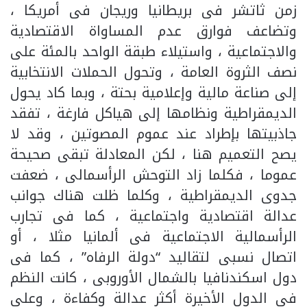
زمن ثاتشر فى بريطانيا وريجان فى أمريكا ،
وتضاعف فوارق عدم المساواة الاقتصادية
والاجتماعية ، واستيلاء طبقة الواحد بالمئة على
نصف الثروة العامة ، وتحول الحملات الانتخابية
إلى صناعة مالية وإعلامية بحتة ، وبما كاد يحول
الديمقراطية ونظامها إلى هياكل فارغة ، تفقد
جاذبيتها بإطراد عند عموم المصوتين ، وقد لا
يصح التعميم هنا ، لكن المعادلة تبقى صحيحة
عموما ، فكلما زاد التوحش الرأسمالى ، ضعفت
جدوى الديمقراطية ، وكلما ظلت هناك جوانب
عدالة اقتصادية واجتماعية ، كما فى تجارب
الرأسمالية الاجتماعية فى ألمانيا مثلا ، أو
اتصال نسبى لتقاليد “دولة الرفاه” ، كما فى
دول اسكندنافيا بالشمال الأوروبى ، كانت النظم
فى الدول الأخيرة أكثر عدالة وكفاءة ، وعلى