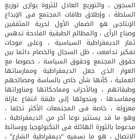
السجون ، والتوزيع العادل للثروة يوازى توزيع
السلطة ، وإطلاق طاقات المجتمع فى الإبداع
الإنتاجى هو الضمان الأول لحرية المثقفين
وصناع الرأى ، والمظالم الطبقية الفادحة تدهس
ثمار الديمقراطية السياسية ، وعلى موجات
تفكير تدافعت ، ظل السجال والخصام دائما بين
حقوق المجتمع وحقوق السياسة ، خصوصا مع
العوار الذى جعل الديمقراطية وممارساتها
العملية ، كأنها شأن خاص بالساسة ومصالحهم
وطبقاتهم ، وبالأحزاب ومماحكاتها ومناوراتها
ومفاسدها ، وبتحولها إلى طبقة انتفاع عازلة
معزولة ، خاصة فى المجتمعات الأكثر تخلفا ،
وهو ما قد يستثير نوعا آخر من الديمقراطية ،
مدعوما بالثورة الهائلة فى التكنولوجيا ووسائط
الاتصال ، هو ما نسميه “ديمقراطية الشارع” ،