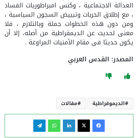
العدالة الاجتماعية ، وكنس امبراطوريات الفساد
، مع إطلاق الحربات وتبييض السجون السياسية ،
ومن دون هذه الخطوات جملة وبالتلازم ، فلا
معنى لحديث عن الديمقراطية من أصله، إلا أن
يكون حديثا فى مقام الأمنيات المراوغة .
المصدر: القدس العربي
الديموقراطية
مقالات
فيسبوك
‫X
لينكدإن
واتساب
تيلقرام