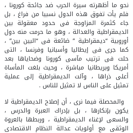
نحو ما أظهرته سيرة الحرب ضد جائحة كورونا ،
فلم يأت تفوق هذه الدول نسبيا من فراغ ، بل
جاء كثمرة المزاوجة فى حدود معقولة بين
الديمقراطية والعدالة ، وهو ما حرمت منه دول
أوروبية “ديمقراطية ” ضائعة فى “البين بين” ،
كما جرى فى إيطاليا وأسبانيا وفرنسا ، التى
حلت فى ترتيب مآسى كورونا وضحاياها بعد
أمريكا وبريطانيا مباشرة ، وحيث بلغت المأساة
أعلى ذراها ، وآلت الديمقراطية إلى عملية
تمثيل على الناس لا تمثيل للناس .
والمحصلة فيما نرى ، أن إصلاح الديمقراطية لا
يكون بإنكارها ، بل بإدراك العبرة والدرس ،
والسعى لإغناء الديمقراطية ، وربطها بالعروة
الوثقى مع أولويات عدالة النظام الاقتصادى