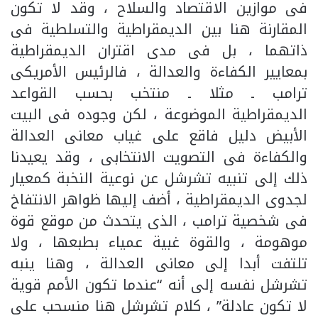
فى موازين الاقتصاد والسلاح ، وقد لا تكون
المقارنة هنا بين الديمقراطية والتسلطية فى
ذاتهما ، بل فى مدى اقتران الديمقراطية
بمعايير الكفاءة والعدالة ، فالرئيس الأمريكى
ترامب ـ مثلا ـ منتخب بحسب القواعد
الديمقراطية الموضوعة ، لكن وجوده فى البيت
الأبيض دليل فاقع على غياب معانى العدالة
والكفاءة فى التصويت الانتخابى ، وقد يعيدنا
ذلك إلى تنبيه تشرشل عن نوعية النخبة كمعيار
لجدوى الديمقراطية ، أضف إليها ظواهر الانتفاخ
فى شخصية ترامب ، الذى يتحدث من موقع قوة
موهومة ، والقوة غبية عمياء بطبعها ، ولا
تلتفت أبدا إلى معانى العدالة ، وهنا ينبه
تشرشل نفسه إلى أنه “عندما تكون الأمم قوية
لا تكون عادلة” ، كلام تشرشل هنا منسحب على