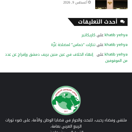
أغسطس 9, 2026
أحدث التعليقات
khatib yehya
على
كاريكاتير
khatib yehya
على
تنازلت “حماس” لمصلحة غزّة
khatib yehya
على
إنهاء الخلاف في عين منين بريف دمشق وإفراج عن عدد
من الموقوفين
ملتقى وفضاء رحيب، للبحث والحوار في قضايا الوطن والأمة، على ضوء ثورات
الربيع العربي بعامة،