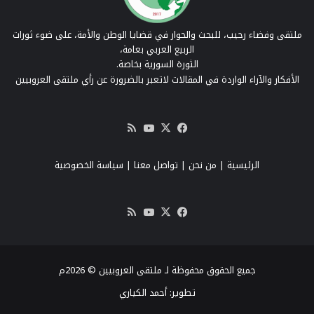
ملتقى وفضاء رحيب، للبحث والحوار في قضايا الوطن والأمة، على ضوء ثورات
الربيع العربي بعامة،
الثورة السورية بخاصة.
الأفكار والآراء الواردة في المقالات لاتعبر بالضرورة عن رأي ملتقى العروبيين
‫X
فيسبوك
‫YouTube
ملخص
الموقع
RSS
الرئيسية
|
من نحن
|
تواصل معنا
| سياسة الخصوصية
‫X
فيسبوك
‫YouTube
ملخص
الموقع
RSS
جميع الحقوق محفوظة لـ ملتقى العروبيين © 2026م
تطوير:
أحمد الكياري