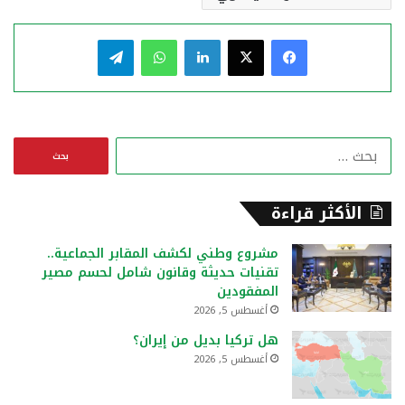
فيسبوك
‫X
لينكدإن
واتساب
تيلقرام
ا
ل
ب
ح
الأكثر قراءة
ث
ع
مشروع وطني لكشف المقابر الجماعية..
ن
تقنيات حديثة وقانون شامل لحسم مصير
:
المفقودين
أغسطس 5, 2026
هل تركيا بديل من إيران؟
أغسطس 5, 2026