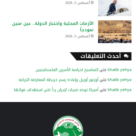
أغسطس 5, 2026
الأزمات المحلية واختبار الدولة.. عين منين
نموذجاً
أغسطس 5, 2026
أحدث التعليقات
khatib yehya
على
التماسيح لحراسة الأسرى الفلسطينيين
khatib yehya
على
أوزغور أوزيل وإعادة رسم خريطة المعارضة التركية
khatib yehya
على
أميركا توجه ضربات لإيران رداً على استهداف قواتها