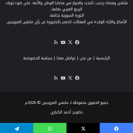
ملتقى وفضاء رحيب، للبحث والحوار في قضايا الوطن والأمة، على ضوء ثورات
الربيع العربي بعامة،
الثورة السورية بخاصة.
الأفكار والآراء الواردة في المقالات لاتعبر بالضرورة عن رأي ملتقى العروبيين
‫X
فيسبوك
‫YouTube
ملخص
الموقع
RSS
الرئيسية
|
من نحن
|
تواصل معنا
| سياسة الخصوصية
‫X
فيسبوك
‫YouTube
ملخص
الموقع
RSS
جميع الحقوق محفوظة لـ ملتقى العروبيين © 2026م
تطوير:
أحمد الكياري