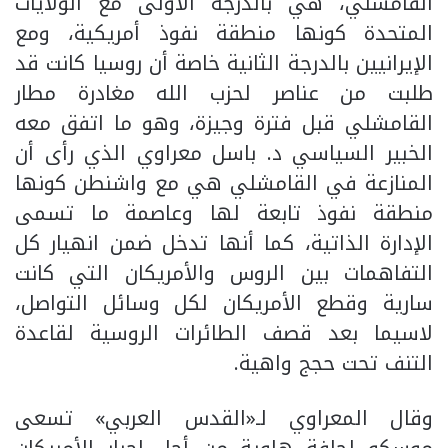
القامشلي، هي بالدرجة الأولى مع الولايات
المتحدة كونها منطقة نفوذ أمريكية، ومع
الإيرانيين بالدرجة الثانية خاصة أن روسيا كانت قد
طلبت من عناصر لحزب الله مغادرة مطار
القامشلي قبل فترة وجيزة، وهو ما اتفق معه
الخبير السياسي د. باسل معراوي الذي رأى أن
المنازعة في القامشلي هي مع واشنطن كونها
منطقة نفوذ تابعة لها وعاصمة ما تسمى
الإدارة الذاتية، كما أنها تدخل ضمن انهيار كل
التفاهمات بين الروس والأمريكان التي كانت
سارية وقطع الأمريكان لكل وسائل التواصل،
لاسيما بعد قصف الطائرات الروسية لقاعدة
التنف تحت حجج واهية.
وقال المعراوي لـ«القدس العربي» تسعى
موسكو لحافة هاوية من أجل إجبار الأمريكان