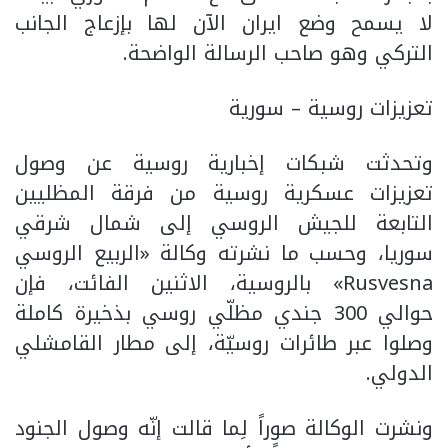
لا يسمح وضع ايران الآن لها بإزعاج الجانب
التركي وهو صاحب الرسالة الواضحة.
تعزيزات روسية – سورية
وتحدثت شبكات إخبارية روسية عن وصول
تعزيزات عسكرية روسية من فرقة المظليين
التابعة للجيش الروسي إلى شمال شرقي
سوريا، وحسب ما نشرته وكالة «الربيع الروسي
Rusvesna» بالروسية، الاثنين الفائت، فإن
حوالي 300 جندي مظلّي روسي بذخيرة كاملة
وصلوا عبر طائرات روسيّة، إلى مطار القامشلي
الدولي.
ونشرت الوكالة صوراً لِما قالت إنّه وصول الجنود