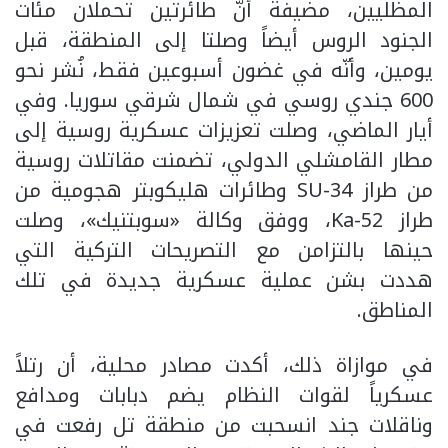
المظليين، مضيفةً أنّ طائرتين تحملان مئات
الجنود الروس أيضاً وصلتا إلى المنطقة، قبل
يومين، وأنّه في غضون أسبوعين فقط، نُشر نحو
600 جندي روسي في شمال شرقي سوريا. وفي
أيار الماضي، وصلت تعزيزات عسكرية روسية إلى
مطار القامشلي الدولي، تضمنت مقاتلات روسية
من طراز SU-34 وطائرات هليكوبتر هجومية من
طراز Ka-52، ووفق وكالة «سوبتنيك»، وصلت
حينها بالتزامن مع التصريحات التركية التي
هددت بشن عملية عسكرية جديدة في تلك
المناطق.
في موازاة ذلك، أكدت مصادر محلية، أن رتلاً
عسكرياً لقوات النظام يضم دبابات ومدافع
وناقلات جند انسحبت من منطقة تل رفعت في