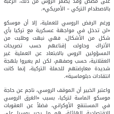
على مضض وقد يضمر الروس من ذلك، الرغبة
بالاصطدام التركي – الأمريكي».
ورغم الرفض الروسي للعملية، إلا أن موسكو
«لن تدخل في مواجهة عسكرية مع تركيا بأي
شكل من الأشكال، فهي نبهت وطلبت من
الأتراك وحاولت إقناعهم حسب تصريحات
المسؤولين الروس بالابتعاد عن العملية غير
العقلانية، حسب وصفهم، لكن لم يعبروا بلهجة
شديدة معارضتهم للحملة التركية، إنما كانت
انتقادات دبلوماسية».
واعتبر الخبير أن الموقف الروسي، ناجم عن حاجة
موسكو الماسة لتركيا، بسبب «الغرق الروسي
في المستنقع الأوكراني، فضلاً عن العقوبات
الاقتصادية الهائلة، هو ما يجبر روسيا على