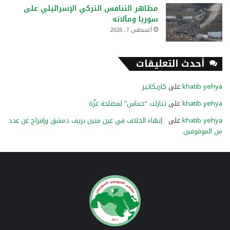
مظاهر التنافس التركي الإسرائيلي على
سوريا ومآلاته
أغسطس 7, 2026
أحدث التعليقات
khatib yehya
على
كاريكاتير
khatib yehya
على
تنازلت “حماس” لمصلحة غزّة
khatib yehya
على
إنهاء الخلاف في عين منين بريف دمشق وإفراج عن عدد
من الموقوفين