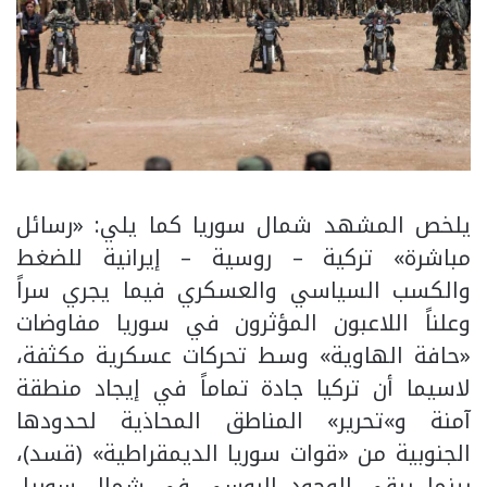
يلخص المشهد شمال سوريا كما يلي: «رسائل
مباشرة» تركية – روسية – إيرانية للضغط
والكسب السياسي والعسكري فيما يجري سراً
وعلناً اللاعبون المؤثرون في سوريا مفاوضات
«حافة الهاوية» وسط تحركات عسكرية مكثفة،
لاسيما أن تركيا جادة تماماً في إيجاد منطقة
آمنة و»تحرير» المناطق المحاذية لحدودها
الجنوبية من «قوات سوريا الديمقراطية» (قسد)،
بينما يبقى الوجود الروسي في شمال سوريا،