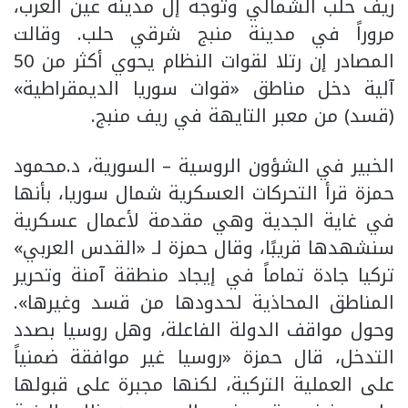
ريف حلب الشمالي وتوجه إل مدينة عين العرب،
مروراً في مدينة منبج شرقي حلب. وقالت
المصادر إن رتلا لقوات النظام يحوي أكثر من 50
آلية دخل مناطق «قوات سوريا الديمقراطية»
(قسد) من معبر التايهة في ريف منبج.
الخبير في الشؤون الروسية – السورية، د.محمود
حمزة قرأ التحركات العسكرية شمال سوريا، بأنها
في غاية الجدية وهي مقدمة لأعمال عسكرية
سنشهدها قريبًا، وقال حمزة لـ «القدس العربي»
تركيا جادة تماماً في إيجاد منطقة آمنة وتحرير
المناطق المحاذية لحدودها من قسد وغيرها».
وحول مواقف الدولة الفاعلة، وهل روسيا بصدد
التدخل، قال حمزة «روسيا غير موافقة ضمنياً
على العملية التركية، لكنها مجبرة على قبولها