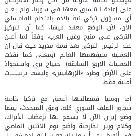
على إعادة التنسيق معها في سوريا، ولم يعلن
أي مسؤول تركي نية بلاده باقتحام القامشلي
الآن، لأن الوضع معقد فيها، كما أن التركيز
التركي على منبج وعين العرب، وفقاً لما أعلن
عنه الرئيس التركي بعد قمة مدريد حيث قال إن
العملية سيفهمها العالم (بمعنى كما نفذت
العمليات الاربع السابقة) اجتياح بري واستحواذ
على الأرض وطرد «الإرهابيين» وليست ترتيبــــات
أمنية فقط.
أما روسيا فمصالحها أعمق مع تركيا خاصة
تتجاوز الملف السوري كله، وفق المتحدث، بينما
وضع إيران الآن لا يسمح لها بإغضاب الأتراك،
وكلام وزير الخارجية واضح يوم الاثنين الماضي
في أنقرة، لم يأت ما ينسخه بزيارته لدمشق بل