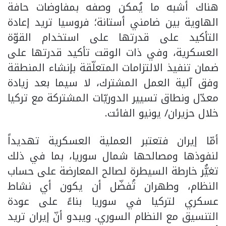
هناك أشبه ما يُمكن وصفه بمفاوضات حافة
الهاوية بين ضامني أستانة؛ فروسيا تريد إعادة
التأكيد على قدرتها على استخدام القوّة
العسكرية، وفي ذات الوقت تأكيد قدرتها على
ضمان تنفيذ الالتزامات المتعلّقة بإنشاء المنطقة
وفق آلية العمل المشترك، لا سيما بعد زيادة
معدّل ونطاق تسيير الدوريّات المشتركة مع تركيا
خلال حزيران/ يونيو الفائت.
أمّا إيران فتعتبر العملية العسكرية تهديداً
لنفوذها ومصالحها شمال سوريا، بما في ذلك
تغيُّر خارطة السيطرة لصالح المعارضة على حساب
النظام، وطهران تُفضّل أن يكون أي نشاط
عسكري لتركيا في سوريا بناءً على عودة
التنسيق مع النظام السوري. ويبدو أنّ إيران تريد