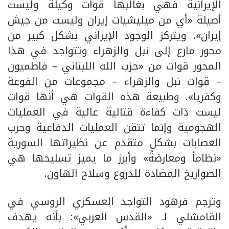
الإيرانية فهي بغالبها قوات وكيلة وليست
أصيلة «أي من ميليشيات إيران وليست من جيش
إيران». ويتركز الوجود الإيراني بشكل كبير من
محور مارع إلى نبل والزهراء وتتواجد في هذا
المحور قوات من «حزب الله اللبناني – فاطميون
– قوات نبل والزهراء – مجموعات من الفوعة
وكفريا». وطبيعة هذه القوات هي أنها قوات
ليست ذات كفاءة قتالية عالية في العمليات
الهجومية وإنما تتقن العمليات الدفاعية وحرب
العصابات بشكل متقدم عن نظيراتها السورية
«نظاماً ومعارضةً» وأبرز ما يميز تسليحها هي
الصواريخ المضادة للدروع وسلاح الهاون.
وترجم فرهود التواجد العسكري الروسي في
القامشلي لـ «القدس العربي»: بأنه يهدف