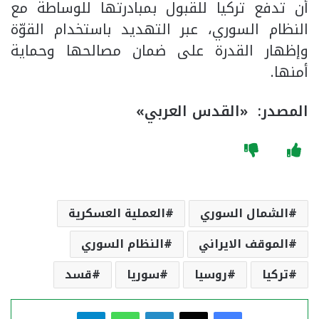
أن تدفع تركيا للقبول بمبادرتها للوساطة مع
النظام السوري، عبر التهديد باستخدام القوّة
وإظهار القدرة على ضمان مصالحها وحماية
أمنها.
المصدر: «القدس العربي»
الشمال السوري
العملية العسكرية
الموقف الايراني
النظام السوري
تركيا
روسيا
سوريا
قسد
فيسبوك
‫X
لينكدإن
واتساب
تيلقرام