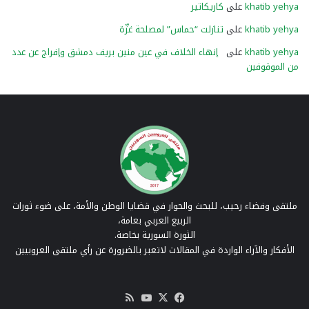
khatib yehya
على
كاريكاتير
khatib yehya
على
تنازلت “حماس” لمصلحة غزّة
khatib yehya
على
إنهاء الخلاف في عين منين بريف دمشق وإفراج عن عدد
من الموقوفين
ملتقى وفضاء رحيب، للبحث والحوار في قضايا الوطن والأمة، على ضوء ثورات
الربيع العربي بعامة،
الثورة السورية بخاصة.
الأفكار والآراء الواردة في المقالات لاتعبر بالضرورة عن رأي ملتقى العروبيين
‫X
فيسبوك
‫YouTube
ملخص