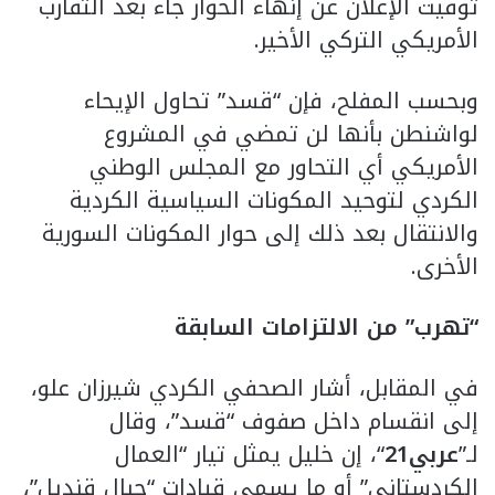
توقيت الإعلان عن إنهاء الحوار جاء بعد التقارب
الأمريكي التركي الأخير.
وبحسب المفلح، فإن “قسد” تحاول الإيحاء
لواشنطن بأنها لن تمضي في المشروع
الأمريكي أي التحاور مع المجلس الوطني
الكردي لتوحيد المكونات السياسية الكردية
والانتقال بعد ذلك إلى حوار المكونات السورية
الأخرى.
“تهرب” من الالتزامات السابقة
في المقابل، أشار الصحفي الكردي شيرزان علو،
إلى انقسام داخل صفوف “قسد”، وقال
لـ”
عربي21
“، إن خليل يمثل تيار “العمال
الكردستاني” أو ما يسمى قيادات “جبال قنديل”،