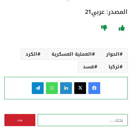
المصدر:
عربي21
الحوار
العملية العسكرية
الكرد
تركيا
قسد
فيسبوك
‫X
لينكدإن
واتساب
تيلقرام
ا
ل
ب