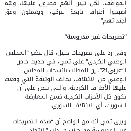
المواقف، لكن تبين أنهم مصرون عليها، وهم
أصبحوا أطرافا تابعة لتركيا، ويعملون وفق
أجنداتهم”.
“تصريحات غير مدروسة”
وفي رد على تصريحات خليل، قال عضو “المجلس
الوطني الكردي” علي تمي، في حديث خاص
لـ”
عربي21
“، إن المطلب بانسحاب المجلس
الوطني من الائتلاف، يخالف الوثيقة التي وقعت
عليها الأطراف الكردية، والتي تنص على أن
تكون كل الأحزاب الكردية ضمن المعارضة
السورية، أي الائتلاف السوري.
ويرى تمي أنه من الواضح أن “هذه التصريحات
غير المدروسة من جانب قيادات “الاتحاد