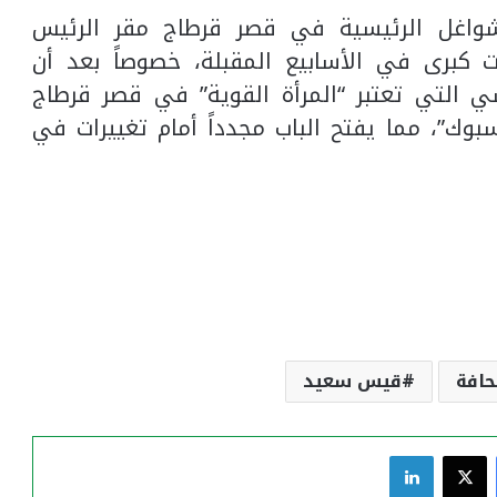
لشواغل الرئيسية في قصر قرطاج مقر الرئيس
 كبرى في الأسابيع المقبلة، خصوصاً بعد أن
ي التي تعتبر “المرأة القوية” في قصر قرطاج
بوك”، مما يفتح الباب مجدداً أمام تغييرات في
حافة
قيس سعيد
فيسبوك
‫X
لينكدإن