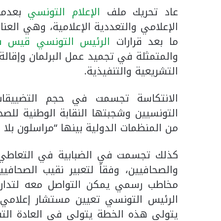
عاد تحريك ملف
الإعلام التونسي
بعدما 
الإعلامي والتعددية الإعلامية، وهي العناو
ما بعد قرارات
الرئيس التونسي قيس 
والمتمثلة في تجميد عمل البرلمان وإقال
التشريعية والتنفيذية.
الانتكاسة تجسمت في حجم التضييقات 
التونسيين وشجبتها النقابة الوطنية للصح
من المنظمات الدولية بينها “مراسلون بلا 
كذلك تجسمت في الضبابية في التعاط
والصحافيين، وفقاً لتعبير نقيب الصحاف
مخاطب رسمي يمكن التواصل معه لتدارس
الرئيس التونسي تعيين مستشار إعلامي
يتولى هذه الخطة يتولى في العادة التفاو