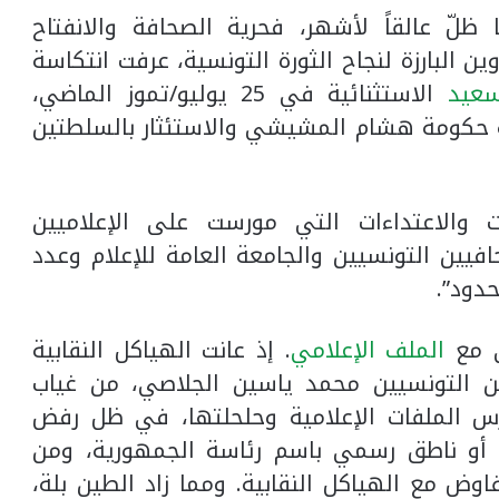
ظلّ عالقاً لأشهر، فحرية الصحافة والانفتاح
ين البارزة لنجاح الثورة التونسية، عرفت انتكاسة
سعيد
الاستثنائية في 25 يوليو/تموز الماضي،
ة حكومة هشام المشيشي والاستئثار بالسلطتين
والاعتداءات التي مورست على الإعلاميين
افيين التونسيين والجامعة العامة للإعلام وعدد
حدود”.
ي مع
الملف الإعلامي
. إذ عانت الهياكل النقابية
يين التونسيين محمد ياسين الجلاصي، من غياب
 الملفات الإعلامية وحلحلتها، في ظل رفض
 أو ناطق رسمي باسم رئاسة الجمهورية، ومن
ض مع الهياكل النقابية. ومما زاد الطين بلة،