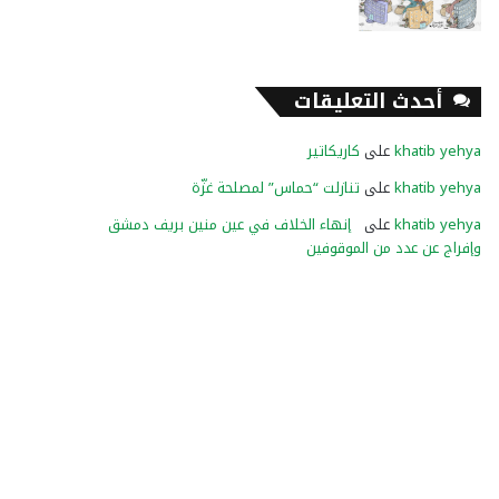
أحدث التعليقات
khatib yehya
على
كاريكاتير
khatib yehya
على
تنازلت “حماس” لمصلحة غزّة
khatib yehya
على
إنهاء الخلاف في عين منين بريف دمشق
وإفراج عن عدد من الموقوفين