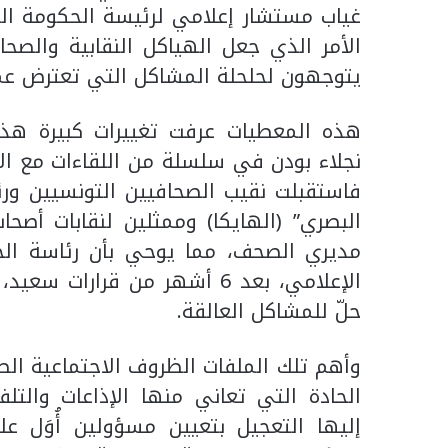
غياب مستشار إعلامي لرئيسة الحكومة ال
الأمر الذي جعل الهياكل النقابية والصح
يتوجهون لحلحلة المشاكل التي تعترض عم
هذه المعطيات عرفت تغييرات كبيرة هذا
نجلاء بودن في سلسلة من اللقاءات مع ال
فاستقبلت نقيب الصحافيين التونسيين ورئ
البصري” (الهايكا) وممثلين لنقابات أصحا
مديري الصحف، مما يوحي بأن رئاسة ال
الإعلامي، بعد 6 أشهر من قرار
حلّ للمشاكل العالقة.
وأهم تلك الملفات الظروف الاجتماعية الص
الحادة التي تعاني منها الإذاعات والتلف
إليها التعجيل بتعيين مسؤولين أُوَل ع