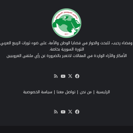
فضاء رحيب، للبحث والحوار في قضايا الوطن والأمة، على ضوء ثورات الربيع العربي 
الثورة السورية بخاصة.
الأفكار والآراء الواردة في المقالات لاتعبر بالضرورة عن رأي ملتقى العروبيين
‫X
فيسبوك
‫YouTube
ملخص
الموقع
RSS
الرئيسية
|
من نحن
|
تواصل معنا
| سياسة الخصوصية
‫X
فيسبوك
‫YouTube
ملخص
الموقع
RSS