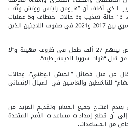
رير، الذي أضاف أن “هيومن رايتس ووتش وثّقت
21 حالة اعتقال واحتجاز تعسفي بما فيها 13 حالة تعذيب و3 حالات اختطاف و5 عمليات
قتل خارج نطاق القضاء و17 حالة إخفاء قسري بين 2017 و2021 في صفوف اللاجئين الذين
كما وثّق التقرير احتجاز نحو 60 ألف شخص بينهم 27 ألف طفل في ظروف مهينة و”لا
 قبل “قوات سوريا الديمقراطية”.
طفال من قبل فصائل “الجيش الوطني”، وحالات
شام” للناشطين والعاملين في المجال الإنساني
 بعدم افتتاح جميع المعابر وتقديم المزيد من
ً إلى أن قطع إمدادات مساعدات الأمم المتحدة
خاص من المساعدات.