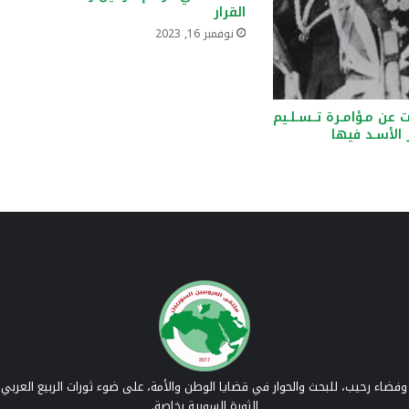
القرار
نوفمبر 16, 2023
 عن مـؤامـرة تــسـلـيم
ر الأسـد فيها
فضاء رحيب، للبحث والحوار في قضايا الوطن والأمة، على ضوء ثورات الربيع العربي 
الثورة السورية بخاصة.