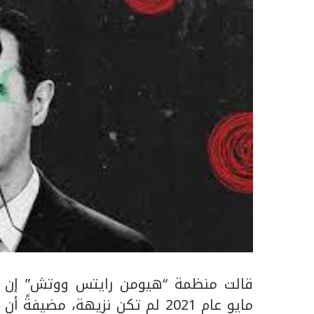
قالت منظمة “هيومن رايتس ووتش” إن الان
مايو عام 2021 لم تكن نزيهة، مض