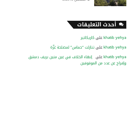
أحدث التعليقات
khatib yehya
على
كاريكاتير
khatib yehya
على
تنازلت “حماس” لمصلحة غزّة
khatib yehya
على
إنهاء الخلاف في عين منين بريف دمشق
وإفراج عن عدد من الموقوفين