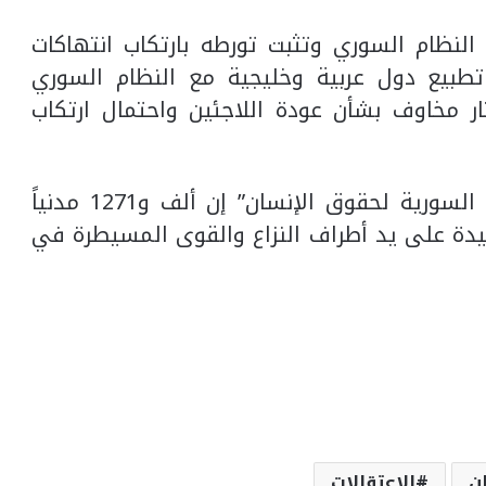
 النظام السوري وتثبت تورطه بارتكاب انتهاكات
وقية ضد مواطنيه، شهد عام 2021 تطبيع دول عربية وخليجية مع النظام السوري
أثار مخاوف بشأن عودة اللاجئين واحتمال ارتكاب
وفي 1 كانون الثاني/يناير، قالت “الشبكة السورية لحقوق الإنسان” إن ألف و1271 مدنياً
 في سوريا بينهم 299 طفلاً و134 سيدة على يد أطراف النزاع والقوى المسيطرة في
ن
الاعتقالات