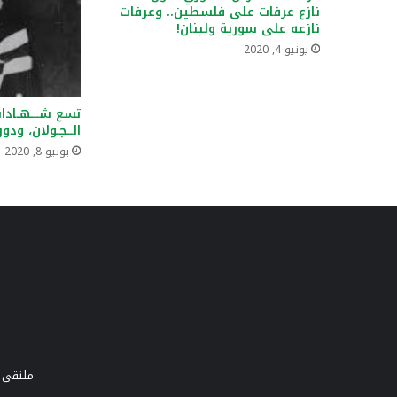
نازع عرفات على فلسطين.. وعرفات
نازعه على سورية ولبنان!
يونيو 4, 2020
تسع شـــهـادات
الــجـولان، ودو
يونيو 8, 2020
ملتقى و