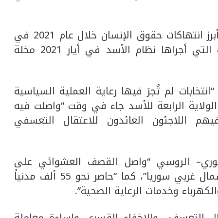
واعتبرت المنظمة في تقرير الاثنين وثّق أبرز انتهاكات حقوق الإنسان خلال عام 2021 في
100 دولة من بينها سوريا، أن الانتخابات التي أجراها نظام الأسد في أيار 2021 مخلة
نتخابات لم تُجرَ فيها رعاية العملية السياسية
الولاية الرابعة للأسد جاء في وقت “واصلت فيه
يهم اللاجئون العائدون للاعتقال التعسفي
لسوري– الروسي “واصل القصف العشوائي على
المدارس والمستشفيات والأسواق في شمال غربي سوريا”، كما “حاصر نحو 55 ألف مدنياً
الكهرباء وخدمات الرعاية الصحية”.
ال التعسفي والاخفاء القسري وإساءة معاملة