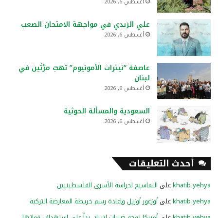
أغسطس 6, 2026
علي الزيدي في مواجهة الامتحان الصعب
أغسطس 6, 2026
عاصفة “نيترات الأمونيوم” تهبّ مرَّتَين في
لبنان
أغسطس 6, 2026
السعودية والمسألة الحوثية
أغسطس 6, 2026
أحدث التعليقات
khatib yehya
على
التماسيح لحراسة الأسرى الفلسطينيين
khatib yehya
على
أوزغور أوزيل وإعادة رسم خريطة المعارضة التركية
khatib yehya
على
أميركا توجه ضربات لإيران رداً على استهداف قواتها