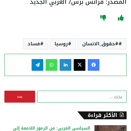
المصدر: فرانس برس/ العربي الجديد
#حقوق_الانسان
روسيا
فساد
فيسبوك
‫X
لينكدإن
واتساب
تيلقرام
ا
ل
ب
ح
الأكثر قراءة
ث
ع
السياسي الغربي: من الرموز اللامعة إلى
ن