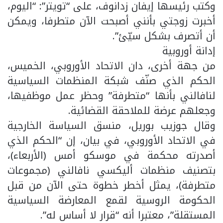
وكتب رئيسها إيفان زدانوف، على “تويتر”: “اليوم،
أخبرت زوجتي بأنني أصبحت الآن متطرفا، ويمكن
أن أتصرف بشكل سيّئ”.
إدانة أوروبية
من جهة أخرى، دان الاتحاد الأوروبي، الخميس،
الحكم الذي صنّف شبكة المنظمات السياسية
لنافالني بأنها “متطرفة” وحظر عمل موظفيها،
وجعلهم عرضة للملاحقة القضائية.
وقال جوزيب بوريل، منسق السياسة الخارجية
في الاتحاد الأوروبي، في بيان، إن “الحكم الذي
أصدرته محكمة في موسكو أمس (الأربعاء)،
بتصنيف منظمات أليكسي نافالني (مجموعات
متطرفة)، يمثل أخطر خطوة حتى الآن من قبل
الحكومة الروسية لقمع المعارضة السياسية
المستقلة”، معتبرا أنه “قرار لا أساس له”.