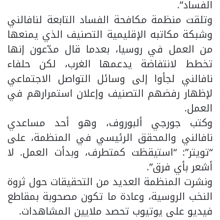
الفساد”.
وتلقت منظمة مكافحة الفساد التابعة لنافالني
وشبكة مكاتبه الإقليمية التصنيف الذي يمنعها
من العمل في روسيا، بعدما قال مدّعون إنها
تخطط لانتفاضة يدعمها الغرب، لكن حلفاء
نافالني لجأوا إلى وسائل التواصل الاجتماعي
لإظهار رفضهم التصنيف وإعلان استمرارهم في
العمل.
وكتب جورجي ألبوروف، وهو أحد مساعدي
نافالني والمحقق الرئيسي في المنظمة، على
“تويتر”: “استيقظت كمتطرف، وبدأت العمل. لا
أشعر بأي فرق”.
ونشرت المنظمة العديد من التحقيقات حول ثروة
النخب الروسية، وعادة ما تكون مصحوبة بمقاطع
فيديو على يوتيوب تحصد ملايين المشاهدات.