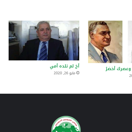
أخ لم تلده أمي
 وعصركَ أخضرُ
مايو 26, 2020