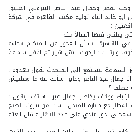
حب لمصر وجمال عبد الناصر البيروتي العتيق
 ابو خالد اثناء توليه مكتب القاهرة في شركة
قعتين :
تي يتلقى فيها اتصالاً منه
 القاهرة ليسأل العجوز عن المتكلم فجاءه
 بخوف وارتباك : ارجوك بلاش هزار ثم اقفل سماعة
وز السماعة ليستمع الى المتحدث يقول بهدوء :
 جمال عبد الناصر وعايز اسألك ليه ما وصلنيش
ة حصلت ؟
 ارتبك ووقف يخاطب جمال عبر الهاتف ليقول :
ت المطار مع طيارة الميدل ايست من بيروت الصبح
سمحلي ادور عندي على عدد النهار عشان ابعته
ر كانت تصل على متن رحلات الميدل ايست الثلاث