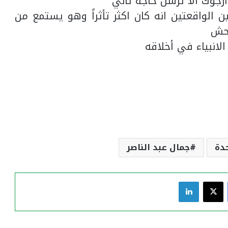
رجوك الا ترسل حاجة تاني
ن الواقعتين انه كان اكثر تأثراً وهو يستمع من
محش
انبياء في أخلاقه
دة
جمال عبد الناصر
فيسبوك
‫X
لينكدإن