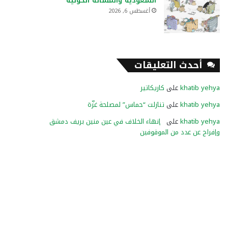
السعودية والمسألة الحوثية
أغسطس 6, 2026
أحدث التعليقات
khatib yehya
على
كاريكاتير
khatib yehya
على
تنازلت “حماس” لمصلحة غزّة
khatib yehya
على
إنهاء الخلاف في عين منين بريف دمشق
وإفراج عن عدد من الموقوفين