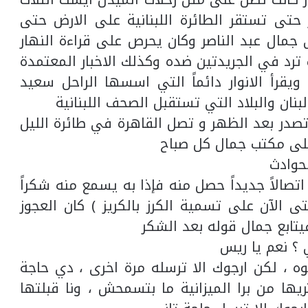
 حتى تستقر الطائرة اللبنانية على الارض حتى
 جمال عبد الناصر وكان يحرص على قراءة النهار
 ترد في الجريدتين ضده وكذلك الاخبار المعتمدة
يقرأ الانوار دائماً التي اسسها الراحل سعيد
نان والبلاد التي تستقبل الصحف اللبنانية
تصدر بعد الظهر و تصل القاهرة في طائرة الليل
على مكتب جمال كل صباح
حوادث
تصالاً جديداً حصل منه فإذا به يسمع منه شكراً
الآن على تسمية الكرز بالكريز ) كان العجوز
تابع جمال قوله بعد الشكر
؟ نعم يا ريس
بوه ، لكن ارجوك الا ترسله مرة اخرى ، دي حاجة
 من برا الميزانية ما بتسمحش ، ونا قبلتها