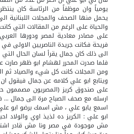
يومياً وان موظفاً من الرئاسة كان ينتظر
يحمل منها الصحف والمجلات اللبنانية الى
والحياة على الرغم من المقالات التي كانت
على مصادر معادية لمصر ودورها العربي و
فريحة فكانت جريدة الناصريين الاولى في لب
الى ذلك كان جمال يقرأ لسان الحال التي 
فلما صدرت المحرر لهشام ابو ظهر صارت 
ومن المجلات كانت كل شيء والصياد ثم ال
ويتابع ابو علي كلامه عن جمال فيقول ان ا
على صندوق كريز (المصريون مصممون حتى 
ارسله مع صحف الصباح مرة الى جمال … في
اسمع يابو علي ، مش اسمك برضو ابو علي 
ابو علي : الكريز ده لذيذ اوي والولاد اح
مش موجودة في مصر ونا مش قادر اشتريها