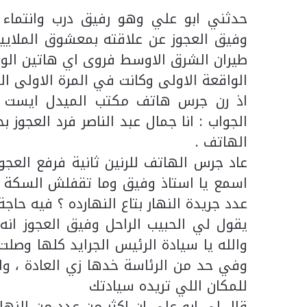
حدثني ابو علي وهو رفيق درب وانتماء و
وفيق العجوز عن علاقته بمعشوق الملايين
طيران الشرق الاوسط فروى اي هاتين الوا
الواقعة الاولى وكانت في المرة الاولى ال
اذ رن جرس هاتف مكتب الميدل ايست في
الجواب : انا جمال عبد الناصر فرد العجوز
الهاتف .
عاد جرس الهاتف للرنين ثانية فرفع العج
اسمع يا استاذ وفيق وما تقفلش السكة انا
عدد جريدة النهار بتاع النهارده ؟ فيه حاج
يقول لي الحبيب الراحل وفيق العجوز انه
والله يا سيادة الرئيس الجرايد كلها وصل
وفي حد من الرئاسة خدها زي العادة ، وا
للمكان اللي تريده سيادتك
قال لي ابو علي ان اكثر من عدد من النها