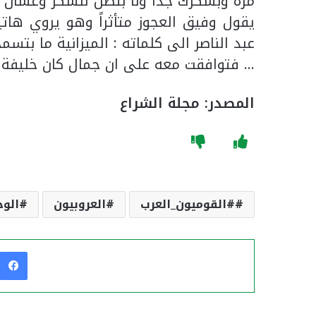
مرة وبشكرك جداً ونا بتصل للشكر وعشان ا
يقول وفيق العجوز متأثراً وهو يروي هاتي
عبد الناصر الى كلماته : الميزانية ما بتس
… فتوافقت معه على ان جمال كان خليفة ال
المصدر: مجلة الشراع
#القوميون_العرب
العروبيون
الوح