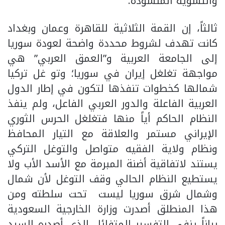
والتسوية المنشودة.
ثالثاً، إن القمة الثلاثية للقاهرة وعمان وبغداد
كانت تهدف لشروط محددة واضحة لعودة سوريا
إلى الجامعة العربية و”العمق العربي” هي
مواجهة تغلغل إيران في سوريا؛ وتو غل تركيا
شمالها كخطوات تنفذها لتكون في إطار الدول
العربية الفاعلة والدور العربي الفاعل، ولم ينفذ
النظام الحاكم أياً منها فتغلغل الحرس الثوري
الإيراني مستمر والعلاقة مع التيار المحافظ
ونظام ولاية الفقيه متواصل والتوغل التركي
يستند لاتفاقية أضنة المبرمة مع الأسد الأب ولا
يستطيع النظام الحالي وقف التوغل لأن شمال
وشمال شرق سوريا ليست تحت سلطته ومن
هذا المنطلق أصدرت وزارة الخارجية السعودية
بياناً ينفي التفسير المتفائل الذي أصدره السيد