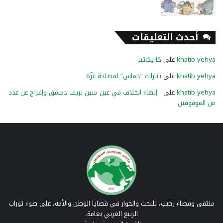
أحدث التعليقات
khatib yehya
على
كاريكاتير
khatib yehya
على
تنازلت “حماس” لمصلحة غزّة
khatib yehya
على
إنهاء الخلاف في عين منين بريف دمشق وإفراج عن عدد
من الموقوفين
ملتقى وفضاء رحيب، للبحث والحوار في قضايا الوطن والأمة، على ضوء ثورات
الربيع العربي بعامة،