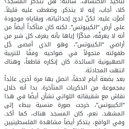
لتأكيد الاكتشاف. سألته: هل تتذكَّر المسجد؟
كلا، أجاب، إنه لا يتذكر. وضغطت عليه قليلاً.
أصرَّت عليه: لكنّ لديّ إحداثياته، وبقاياه موجودة
على أرض “الكيبوتس”. لكنه كان متأكداً أيضاً من
أنه لا يعرفُه، مذكّرًا إياها بأنه يعرف كل شبر من
أراضي “الكيبوتس”، وهو الذي أمضى جُل
طفولته متجولاً في ضواحيه وفقًا للتربية
الصهيونية السائدة. كان إنكاره قاطعاً، وهناك
انتهت المحادثة.
بعد بضعة أيام لاحقاً، اتصل بها مرة أخرى عائداً
بمجموعة من الذكريات المتأخرة. بدا أنه خلال
نقاش مع شقيقاته اللواتي نشأن أيضًا في هذا
“الكيبوتس”، خرجت صورة منسية ببطء إلى
المشهد. نعم، كان المسجد هناك، كما أكد.
وفي الواقع، يتذكر أيضاً مشاهدة الفلسطينيين