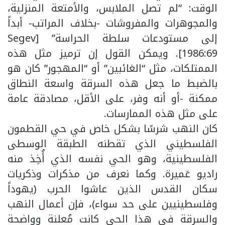
الوقت: “لم تصل الملابس، والأمتعة المنزلية،
والمجوهرات والمفروشات -بخلاف المراتب- أبداً
إلى مستودعات سلطة الحراسة” [Segev
1986:69]. ويمكن القول إن ترميز مثل هذه
الممتلكات، مثل “الغائبين” أو “المهجور” كان هو
بالضبط ما جعل هذه السرقة واسعة النطاق
ممكنة -أو أنه وفر، على الأقل، مصادقة عامة
على مثل هذه الممارسات.
كان النهب شرسًا بشكل خاص في حي القطمون
الفلسطيني الذي تقطنه الطبقة الوسطى
الفلسطينية، وهو الحي نفسه الذي أُخِذ منه
راديو عَميرة. وكما نعرف من مذكرات وذكريات
سكان القدس الذين عاشوا الحرب (يهوداً
وفلسطينيين على حد سواء)، فإن أعمال النهب
والسرقة في هذا الحي كانت مُعلنة وواضحة