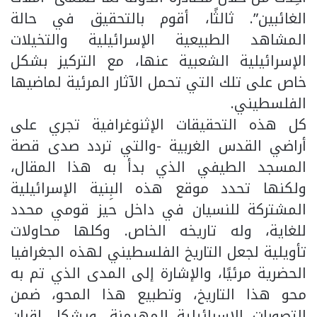
الغائبين”. ثالثًا، أقوم بالتحقيق في حالة
المشاهد الطبيعية الإسرائيلية والتخيلات
الإسرائيلية الشعبية عنها، مع التركيز بشكل
خاص على تلك التي تحمل الآثار المرئية لماضيها
الفلسطيني.
كل هذه التحقيقات الإثنوغرافية تجري على
أراضي القدس الغربية -والتي تردد صدى قصة
المسجد الطيفي الذي بدأ به هذا المقال،
ولكنها تحدد موقع هذه البِنية الإسرائيلية
المشتركة للنسيان في داخل حيز قومي محدد
للغاية، وله تاريخه الخاص. وكلها محاولات
تأويلية لجعل التاريخ الفلسطيني لهذه الجغرافيا
الحضرية مرئيًا، والإشارة إلى المدى الذي تم به
محو هذا التاريخ، وتطبيع هذا المحو، ضمن
التصورات الإسرائيلية المهيمنة. ويشكل إقران