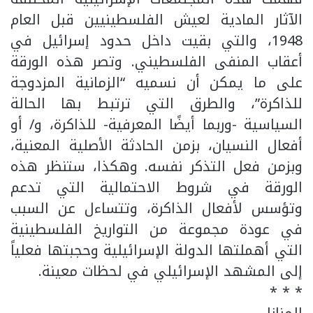
الآثار المادية لعيش الفلسطينيين قبل العام
1948، والتي بقيت داخل حدود إسرائيل في
أعقاب المنفى الفلسطيني. وتصر هذه الورقة
على ما يمكن أن نسميه “الزمانية المزدوجة
للذاكرة”، والطرق التي ترتبط بها الحالة
السياسية -وربما أيضًا المعرفية- للذاكرة، و/ أو
أفعال النسيان، بزمن الحادثة الأصلية المعنية،
وبزمن فعل التذكر نفسه. وهكذا، ستنظر هذه
الورقة في شروط الاحتمالية التي تدعم
وتؤسس لأفعال الذاكرة، وتتساءل عن السبب
في عودة مجموعة من التواريخ الفلسطينية
التي أهملتها الدولة الإسرائيلية وحجبتها فعلياً
إلى المشهد الإسرائيلي في لحظات معينة.
* * *