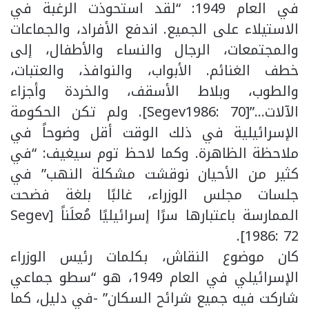
في العام 1949: “لقد استحوذت الرغبة في
الاستيلاء على الجميع. اندفع الأفراد، والجماعات
والمجتمعات، الرجال والنساء والأطفال، إلى
خطف الغنائم. الأبواب، والنوافذ، والعتبات،
والطوب، وبلاط الأسقف، والخردة وأجزاء
الآلات…”[Segev1986: 70]. ولم تكن الحكومة
الإسرائيلية في ذلك الوقت أقل وضوحاً في
ملاحظة الظاهرة. وكما لاحظ توم سيغيف: “في
كثير من الأحيان نوقشت مشكلة النهب” في
جلسات مجلس الوزراء، غالبًا بلغة فضحت
الممارسة باعتبارها سرًا إسرائيليًا مُعلَناً [Segev
1986: 72].
كان موضوع النقاش، بكلمات رئيس الوزراء
الإسرائيلي في العام 1949، هو “سطو جماعي
شاركت فيه جميع شرائح السكان” -في دليل، كما