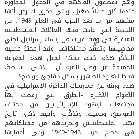
وهم يقطفون الفاكهة في الحقول المجاورة
عندما كان طفلاً صغيرًا، وهي ذكرى افترضَ أنها
مشهد من ما بعد الحرب في العام 1949، من
اللحظة التي عادت فيها العائلات الفلسطينية
المنفية في وقت قريب من إنشاء إسرائيل لجني
محاصيلها وتفقُّد ممتلكاتها. وقد أزعجتهُ عملية
التذكُّر هذه. كيف يمكن لمثل هذه المعرفة
الحميمة عن وطن المرء أن تتلاشى ببساطة،
فقط لتعاود الظهور بشكل مفاجئ وواضح؟
هذه ورقة عن ممارسات الذاكرة الإسرائيلية في
الأعوام الأخيرة -الطرق التي رفضت بها
مجتمعات اليهود الإسرائيليين من مختلف
المواضع، ونسيَت، وتذكَّرت، وأحيَت ذكرى تاريخ
نهب الفلسطينيين وتجريدهم من ممتلكاتهم
في خضم حرب 1948-1949 وفي أعقابها