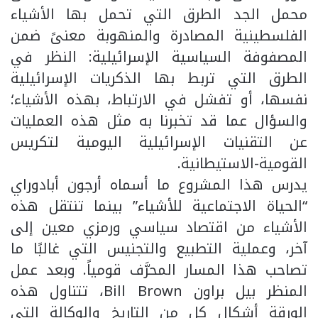
محمل الجد الطرق التي تحمل بها الأشياء
الفلسطينية المصادرة والمنهوبة معنىً ضمن
المصفوفة السياسية الإسرائيلية: النظر في
الطرق التي تربط بها الذكريات الإسرائيلية
نفسها، أو تفشل في الارتباط، بهذه الأشياء؛
والسؤال عما قد تخبرنا به مثل هذه العمليات
عن التقنيات الإسرائيلية اليومية لتكريس
القومية-الاستيطانية.
يدرس هذا المشروع ما أسماه أرجون أبادوراي
“الحياة الاجتماعية للأشياء” بينما تنتقل هذه
الأشياء من اقتصاد سياسي ورمزي معين إلى
آخر، وعملية التطبيع والتجنيس التي غالبًا ما
تصاحب هذا المسار المحرَّف قومياً. وبعد عمل
المنظر بيل براون Bill Brown، تتناول هذه
الورقة أشكال كل من التاريخ والوكالة التي