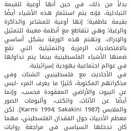
بدلاً من ذلك، في حين أنها أوعية للقيمة
التبادلية، فإنه يتم استثمار هذه الأشياء أيضًا
بقيمة عاطفية؛ إنها أوعية للمشاعر والذاكرة
والرغبة؛ وهي تتقاطع مع أنظمة معينة للتمثيل
والإدراك. وتهتم هذه الورقة بشكل أساسي
بالاقتصاديات الرمزية والتمثيلية التي تقع
ضمنها الأشياء الفلسطينية بينما يتم تداولها
في عوالم اجتماعية يهودية إسرائيلية.
في الأحاديث مع فلسطينيي الشتات وفي
مذكراتهم المكتوبة، كثيرًا ما يعرف المرء -ليس
عن البيوت والأراضي المفقودة فحسب، وإنما
أيضًا عن الأثاث، والكتب، وألبومات الصور
والملابس [Karmi 1994; Sakakini 1987]. لكن
معظم الأدبيات حول الفقدان الفلسطيني، مهما
كان تدخلها السياسي في مراجعة روايات