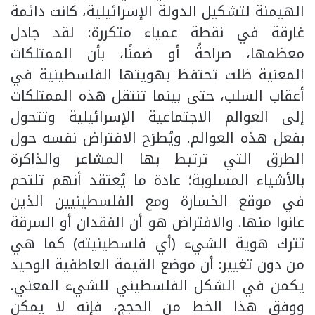
الهيمنة لتشكيل الدولة الإسرائيلية، كانت دائمة
غارقة في نقطة عمياء متكررة: لقد جادل
معظمها، صراحةً أو ضمنًا، بأن الممتلكات
المعنية ظلت تحتفظ بهويتها الفلسطينية في
أعقاب السلب، حتى بينما تنتقل هذه الممتلكات
إلى العوالم الاجتماعية الإسرائيلية وتتحول
بفعل هذه العوالم. ويُطرَح الافتراض نفسه حول
الطرق التي ترتبط بها المشاعر والذاكرة
بالأشياء المسلوبة؛ عادة ما يُعتقد أنهم تلتحم
في موقع الخسارة ومع الفلسطينيين الذين
عانوا منها. والافتراض هو أن الفقدان أو السرقة
تترك هوية الشيء (أي فلسطينيته) كما هي
من دون تغيير: أن موضع القيمة العاطفية الوحيد
يكمن في الشكل الفلسطيني للشيء المعني.
ووفق هذا الخط من الحجج، فإنه لا يمكن