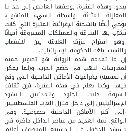
يبدو. وهذه الفقرة، بوصفها الغامض إلى حد ما
للمغازلة المثلثة بواسطة الشيء المنهوب،
يوحي أيضًا بالشحنة الإغرائية المثيرة التي كانت
تُشرَّب بها السرقة والممتلكات المسروقة أحيانًا
-وهو اقتراح عززته العلاقة بين الاغتصاب
والنهب، بلغة الحكومة الإسرائيلية.
إن ما تقدمه هذه الرواية هو تصوير حميم
لممارسات النهب في خضم الحرب، و(لما يمكن
أن نسميه) جغرافيات الأماكن الداخلية التي وقع
فيها. وكما نعلم في هذه الفقرة، فإن ثقافة
السرقة جلبت الجنود والمدنيين اليهود
الإسرائيليين إلى داخل منازل العرب الفلسطينيين
-إلى أكثر الأماكن الداخلية خصوصية. وفي
الواقع، ثمة العديد من عناصر الداخل حاضرة في
مشهد الدخول غير المشروع الموصوف أعلاه: