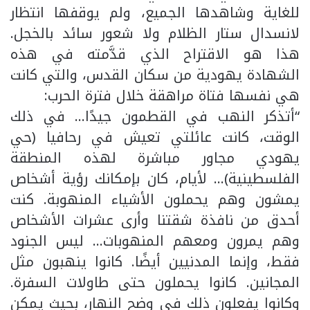
للغاية وشاهدها الجميع، ولم يوقفها انتظار
لانسدال ستار الظلام ولا شعور سائد بالخجل.
هذا هو الاقتراح الذي قدَّمته في هذه
الشهادة يهودية من سكان القدس، والتي كانت
هي نفسها فتاة مراهقة خلال فترة الحرب:
“أتذكر النهب في القطمون جيدًا… في ذلك
الوقت، كانت عائلتي تعيش في رحافيا (حي
يهودي مجاور مباشرة لهذه المنطقة
الفلسطينية)… لأيام، كان بإمكانك رؤية أشخاص
يمشون وهم يحملون الأشياء المنهوبة. كنت
أحدق من نافذة شقتنا وأرى عشرات الأشخاص
وهم يمرون ومعهم المنهوبات… ليس الجنود
فقط، وإنما المدنيين أيضًا. كانوا ينهبون مثل
المجانين. كانوا يحملون حتى طاولات السفرة.
وكانوا يفعلون ذلك في وضح النهار، بحيث يمكن