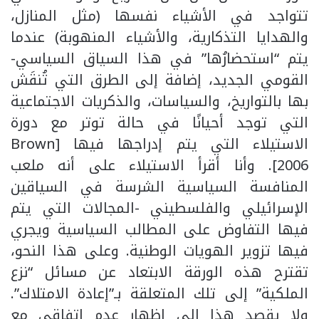
تتواجد في الأشياء نفسها (مثل المنازل،
والهدايا التذكارية، والأشياء المنهوبة) عندما
يتم “استحضارُها” في هذا السياق السياسي-
القومي الجديد، إضافة إلى الطرق التي تُنقَش
بها بالتواريخ، والسياسات، والذكريات الاجتماعية
التي توجد أحيانًا في حالة توتر مع دورة
الاستيلاء التي يتم إدراجها فيها [Brown
2006]. وأنا أقرأ الاستيلاء على أنه ملعب
المنافسة السياسية الشرسة في السياقين
الإسرائيلي والفلسطيني -المجالات التي يتم
فيها التفاوض على المطالب السياسية ويجري
فيها تزوير الهويات الوطنية. وعلى هذا النحو،
تقترح هذه الورقة الابتعاد عن مسائل “نزع
الملكية” إلى تلك المتعلقة بـ”إعادة الامتلاك”.
ولا يقصد هذا إلى إظهار عدم اتفاقي مع