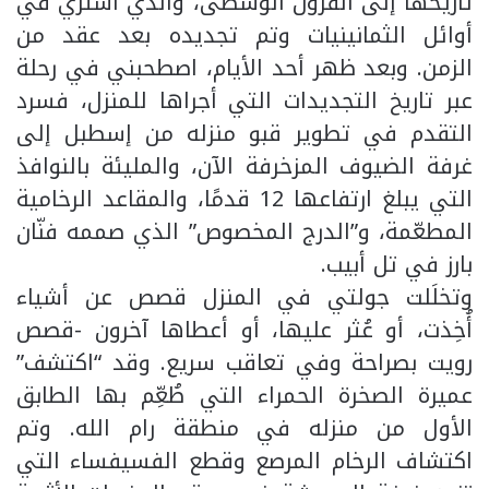
تاريخها إلى القرون الوسطى، والذي اشتُري في
أوائل الثمانينيات وتم تجديده بعد عقد من
الزمن. وبعد ظهر أحد الأيام، اصطحبني في رحلة
عبر تاريخ التجديدات التي أجراها للمنزل، فسرد
التقدم في تطوير قبو منزله من إسطبل إلى
غرفة الضيوف المزخرفة الآن، والمليئة بالنوافذ
التي يبلغ ارتفاعها 12 قدمًا، والمقاعد الرخامية
المطعّمة، و”الدرج المخصوص” الذي صممه فنّان
بارز في تل أبيب.
وتخلَلت جولتي في المنزل قصص عن أشياء
أُخِذت، أو عُثر عليها، أو أعطاها آخرون -قصص
رويت بصراحة وفي تعاقب سريع. وقد “اكتشف”
عميرة الصخرة الحمراء التي طُعِّم بها الطابق
الأول من منزله في منطقة رام الله. وتم
اكتشاف الرخام المرصع وقطع الفسيفساء التي