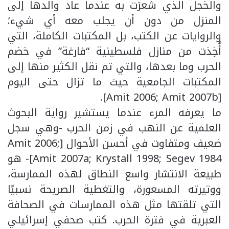
والخجل الذي شعرَت به عندما عاد والدها إلى
المنزل من دون أن يجلب معه أي شيء؛
والروايات عن الكتب، بل المكتبات الكاملة، التي
أُخِذت من منازل فلسطينية “فارغة” في خضم
الحرب وما بعدها، والتي تم نقل الكثير منها إلى
المكتبات الجامعية حيث ما تزال حتى اليوم
[Amit 2006; Amit 2007b].
ما يعرفه المرء عندما يستشير رواية البحوث
العلمية عن النهب في زمن الحرب -وهي سجل
ضعيف ومتفاوت في أحسن الأحوال [Amit 2006;
Amit 2007a; Krystall 1998; Segev 1984]- هو
طبيعة الانتشار واسع النطاق لهذه الممارسة،
ووتيرته المسعورة، والتغطية الصريحة نسبيًا
التي تلقتها مثل هذه الممارسات في الصحافة
العبرية في فترة الحرب. كتب صحفي إسرائيلي