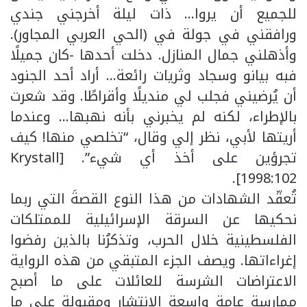
للجميع أن يروا… ذات ليلة أخرجني جندي
ورافقني في جولة في (الحي العربي المجاور).
وأذهلني جمال المنازل. دخلت أحدها -كان جميلًا
فبه بيانو وسجاد وثريات رائعة… أراد أحد الجنود
أن يُرضيني فجلب لي منديلًا وأقراطًا. وقد شعرت
بالإطراء، لكنه لم يخبرني بأنه نهبها… وعندما
أريتها لأبي، نظر إلي وقال، “تخلصي منها! كيف
تجرؤين على أخذ أي شيء”. [Krystall
1998:102].
تُعقّد الشهادات من هذا النوع القصةَ التي ربما
نحكيها عن السرقة الإسرائيلية للممتلكات
الفلسطينية خلال الحرب، وتذكرُنا بالذين رفضوا
إغراءاتها. ويصف الجزء المتبقي من هذه الرواية
الاعتراضات الشرسة للعائلات على ما أصبح
ممارسة عامة واسعة الانتشار ومقبولة على ما