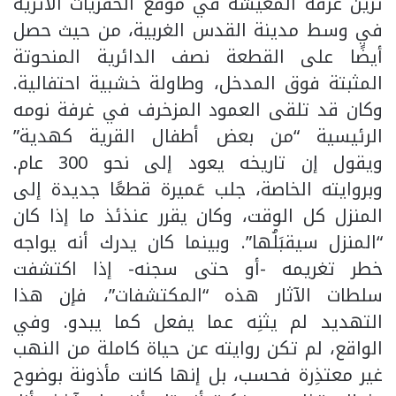
تزين غرفة المعيشة في موقع الحفريات الأثرية
في وسط مدينة القدس الغربية، من حيث حصل
أيضًا على القطعة نصف الدائرية المنحوتة
المثبتة فوق المدخل، وطاولة خشبية احتفالية.
وكان قد تلقى العمود المزخرف في غرفة نومه
الرئيسية “من بعض أطفال القرية كهدية”
ويقول إن تاريخه يعود إلى نحو 300 عام.
وبروايته الخاصة، جلب عَميرة قطعًا جديدة إلى
المنزل كل الوقت، وكان يقرر عنذئذ ما إذا كان
“المنزل سيقبَلُها”. وبينما كان يدرك أنه يواجه
خطر تغريمه -أو حتى سجنه- إذا اكتشفت
سلطات الآثار هذه “المكتشفات”، فإن هذا
التهديد لم يثنِه عما يفعل كما يبدو. وفي
الواقع، لم تكن روايته عن حياة كاملة من النهب
غير معتذِرة فحسب، بل إنها كانت مأذونة بوضوح