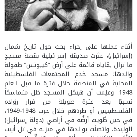
أثناء عملها على إجراء بحث حول تاريخ شمال
(إسرائيل)، عثرت صديقة إسرائيلية بقصة مسجدٍ
ما تزال بقاياه قائمة على أرض “كيبوتس” طفولة
والدها؛ مسجد خدم المجتمعات الفلسطينية
المحلية في المنطقة خلال فترة ما قبل العام
1948. وعلِمت أن هيكل المسجد ظل متماسكاً
نسبيًا بعد فترة طويلة من فرار روّاده
الفلسطينيين أو طردهم خلال حرب 1948-1949،
في حين طُويت أرضُه في أراضي (دولة إسرائيل)
الوليدة. واتصلَت بوالدها في منزله في تل أبيب