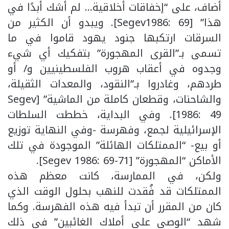
أضاف، على “إخفاقات أخلاقية… لم أشك أبدًا في
هذا” [Segev1986: 69]. ويبدو أن الكثير من
السرقات ارتكبها جنود يهود قاموا في ما
تسمى بـ”القرى المهجورة” بتفكيك أي شيء
وجدوه في أعقاب هروب الفلسطينيين و/ أو
طردهم، وغادروا بـ”النقود، والمعدات الثقيلة،
والشاحنات، وقطعان كاملة من الماشية” [Segev
1986: 49]. وفي البداية، خططت السلطات
الإسرائيلية لجمع، وفهرسة -وفي النهاية توزيع
أو بيع- “الممتلكات الهائلة” الموجودة في تلك
الأماكن “المهجورة” [Segev 1986: 69-71].
ولكن، في الممارسة، كانت معظم هذه
الممتلكات قد فُقدت للنهب بحلول الوقت الذي
كان من المقرر أن تبدأ فيه هذه الفهرسة. وكما
شهد “الوصي على أملاك الغائبين” في ذلك