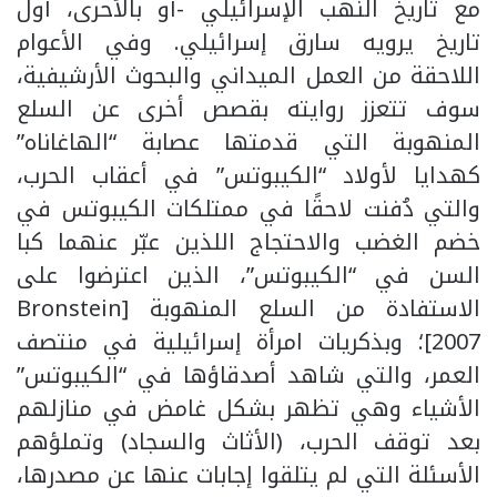
مع تاريخ النهب الإسرائيلي -أو بالأحرى، أول
تاريخ يرويه سارق إسرائيلي. وفي الأعوام
اللاحقة من العمل الميداني والبحوث الأرشيفية،
سوف تتعزز روايته بقصص أخرى عن السلع
المنهوبة التي قدمتها عصابة “الهاغاناه”
كهدايا لأولاد “الكيبوتس” في أعقاب الحرب،
والتي دُفنت لاحقًا في ممتلكات الكيبوتس في
خضم الغضب والاحتجاج اللذين عبّر عنهما كبا
السن في “الكيبوتس”، الذين اعترضوا على
الاستفادة من السلع المنهوبة [Bronstein
2007]؛ وبذكريات امرأة إسرائيلية في منتصف
العمر، والتي شاهد أصدقاؤها في “الكيبوتس”
الأشياء وهي تظهر بشكل غامض في منازلهم
بعد توقف الحرب، (الأثاث والسجاد) وتملؤهم
الأسئلة التي لم يتلقوا إجابات عنها عن مصدرها،