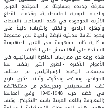
معرفةً جديدة ومفاجئة عن المجتمع العربي
والحياة اليومية الفلسطينية. وقدمت القطع
الأثرية الموجودة في هذه المساحات (السجاد،
وأجهزة الراديو، والكتب والثريات) دليلاً على
وجود ثقافة مدينية نابضة بالحياة لدى مجموعة
سكانية كانت مفهومة في العين الصهيونية
السائدة على أنها تعيش على الكفاف.
هذه ورقة عن ممارسات الذاكرة الإسرائيلية في
الأعوام الأخيرة -الطرق التي رفضت بها
مجتمعات اليهود الإسرائيليين من مختلف
المواضع، ونسيَت، وتذكَّرت، وأحيَت ذكرى تاريخ
نهب الفلسطينيين وتجريدهم من ممتلكاتهم
في خضم حرب 1948-1949 وفي أعقابها
(المعروفة باللغة العربية باسم “النكبة”)، وكيف
فهمت هذه المجتمعات الإسرائيلية المختلفة