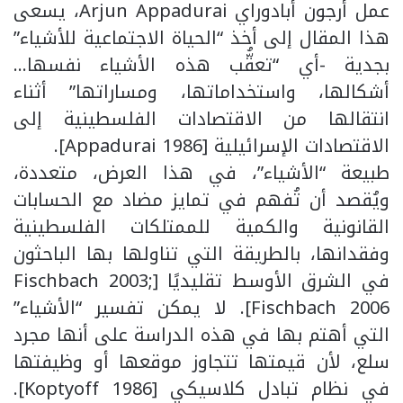
عمل أرجون أبادوراي Arjun Appadurai، يسعى
هذا المقال إلى أخذ “الحياة الاجتماعية للأشياء”
بجدية -أي “تعقُّب هذه الأشياء نفسها…
أشكالها، واستخداماتها، ومساراتها” أثناء
انتقالها من الاقتصادات الفلسطينية إلى
الاقتصادات الإسرائيلية [Appadurai 1986].
طبيعة “الأشياء”، في هذا العرض، متعددة،
ويُقصد أن تُفهم في تمايز مضاد مع الحسابات
القانونية والكمية للممتلكات الفلسطينية
وفقدانها، بالطريقة التي تناولها بها الباحثون
في الشرق الأوسط تقليديًا [Fischbach 2003;
Fischbach 2006]. لا يمكن تفسير “الأشياء”
التي أهتم بها في هذه الدراسة على أنها مجرد
سلع، لأن قيمتها تتجاوز موقعها أو وظيفتها
في نظام تبادل كلاسيكي [Koptyoff 1986].