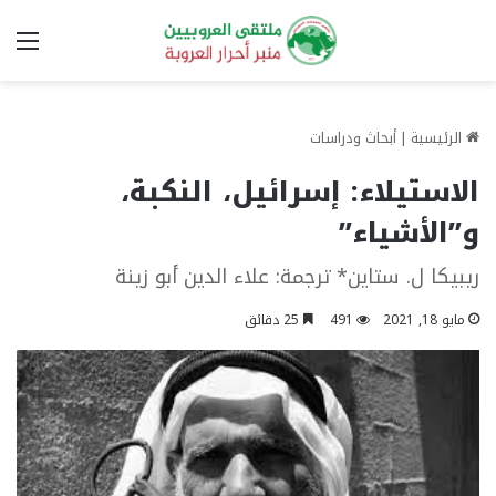
الق
الرئيسية
|
أبحاث ودراسات
الاستيلاء: إسرائيل، النكبة،
و”الأشياء”
ريبيكا ل. ستاين* ترجمة: علاء الدين أبو زينة
مايو 18, 2021
491
25 دقائق