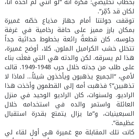
بخطاب تخليصي: فكرة أنه “لو أنني لم آخذه أنا،
لكان قد دُمِّر”.
توقفت جولتنا أمام جهاز مذياع خصّه عَميرة
بمكان بارز مميز على حافة رخامية في غرفة
جلوسه. كان قطعةً رائعة بخطوط حداثية جداً
تتخلل خشب الكراميل الملون. كلا، أوضح عَميرة،
هذا لم يسرقه. لكن والدته هي التي فعلَت بناء
على طلب من جدته خلال حرب 1948-1949. قالت
لأمي، “الجميع يذهبون ويأخذون شيئاً… لماذا لا
تذهبين”؟ فذهبت أمه إلى القطمون وأخذت هذا
الراديو. ولسنوات، كان الراديو الوحيد في منزل
العائلة واستمر والده في استخدامه خلال
السبعينيات، و”ما يزال يتمتع بقدرة استقبال
عظيمة”.
كانت تلك المقابلة مع عَميرة هي أول لقاء لي