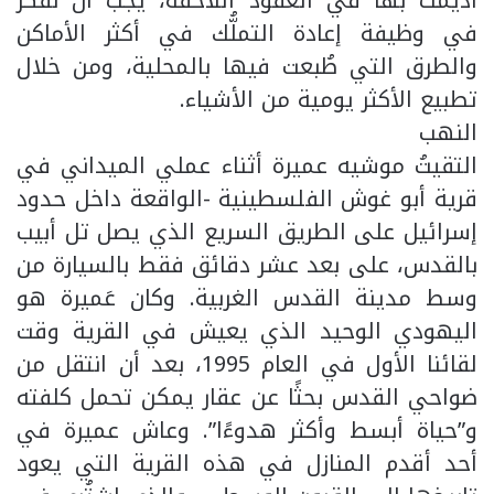
أُديمت بها في العقود اللاحقة، يجب أن نفكر
في وظيفة إعادة التملُّك في أكثر الأماكن
والطرق التي طُبعت فيها بالمحلية، ومن خلال
تطبيع الأكثر يومية من الأشياء.
النهب
التقيتُ موشيه عميرة أثناء عملي الميداني في
قرية أبو غوش الفلسطينية -الواقعة داخل حدود
إسرائيل على الطريق السريع الذي يصل تل أبيب
بالقدس، على بعد عشر دقائق فقط بالسيارة من
وسط مدينة القدس الغربية. وكان عَميرة هو
اليهودي الوحيد الذي يعيش في القرية وقت
لقائنا الأول في العام 1995، بعد أن انتقل من
ضواحي القدس بحثًا عن عقار يمكن تحمل كلفته
و”حياة أبسط وأكثر هدوءًا”. وعاش عميرة في
أحد أقدم المنازل في هذه القرية التي يعود