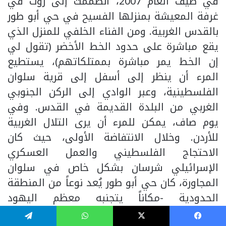
في صيف العام 2007، انضممتُ إلى روث في
غرفة المعيشة بمنزلها الفسيح في حي أبو طور
بالقدس الغربية. ومن الفناء الخلفي للمنزل الذي
يقع مباشرة على حدود الخط الأخضر (تقول لي
إن الخط يمر مباشرة بممتلكاتهم)، يستطيع
المرء أن ينظر إلى أسفل إلى قرية سلوان
الفلسطينية، وعبر الوادي إلى الركن الجنوبي
الغربي من البلدة القديمة في القدس. وفي
يوم صاف، يمكن للمرء أن يرى التلال الغربية
للأردن. وخلال الانتفاضة الأولى، حيث كان
الاحتجاج الفلسطيني والعمل العسكري
الإسرائيلي شرسان بشكل خاص في سلوان
المجاورة، كان حي أبو طور يُعد نوعاً من المنطقة
الحدودية -مكاناً يتجنبه معظم اليهود
الإسرائيليين. وخلال فترات المواجهة الشرسة،
فيسبوك
‫X
واتساب
تيلقرام