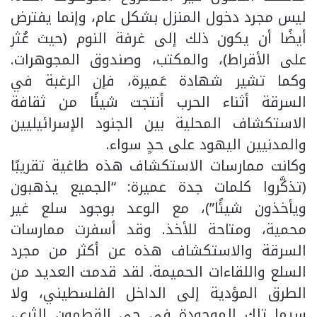
ليس مجرد دخول المنزل بشكل عام، وإنما يفترض
أيضًا أن يكون ذلك إلى غرفة النوم (حيث عُثر
على الأقراط)، والمكتب، وصندوق المجوهرات.
وكما تشير شهادة عَميرة، فإن الرغبة في
السرقة أثناء الحرب أنتجت شيئًا من ثقافة
الاستكشاف المحلية بين الجنود الإسرائيليين
والمدنيين اليهود على حدٍ سواء.
وكانت ممارسات الاستكشاف هذه طاغية تقريبًا
(تذكَّروا كلمات جدة عميرة: “الجميع يذهبون
ويأخذون شيئًا”)، مع الوعد بوجود سلع غير
محمية، ومتاحة للأخذ. وقد أسفرت ممارسات
السرقة والاستكشاف هذه عن أكثر من مجرد
السلع واللقاءات الحميمة. لقد قدمت العديد من
الطرق المؤدية إلى الداخل الفلسطيني، ولا
سيما تلك الموجودة في حي القطمون الثري،