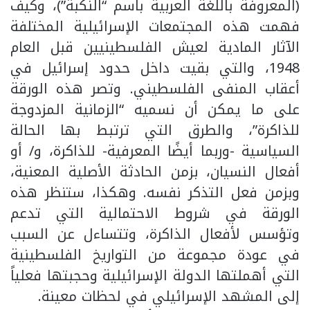
(المعروفة باللغة العربية باسم “النكبة”)، وكيف
فهمت هذه المجتمعات الإسرائيلية المختلفة
الآثار المادية لعيش الفلسطينيين قبل العام
1948، والتي بقيت داخل حدود إسرائيل في
أعقاب المنفى الفلسطيني. وتصر هذه الورقة
على ما يمكن أن نسميه “الزمانية المزدوجة
للذاكرة”، والطرق التي ترتبط بها الحالة
السياسية -وربما أيضًا المعرفية- للذاكرة، و/ أو
أفعال النسيان، بزمن الحادثة الأصلية المعنية،
وبزمن فعل التذكر نفسه. وهكذا، ستنظر هذه
الورقة في شروط الاحتمالية التي تدعم
وتؤسس لأفعال الذاكرة، وتتساءل عن السبب
في عودة مجموعة من التواريخ الفلسطينية
التي أهملتها الدولة الإسرائيلية وحجبتها فعلياً
إلى المشهد الإسرائيلي في لحظات معينة.