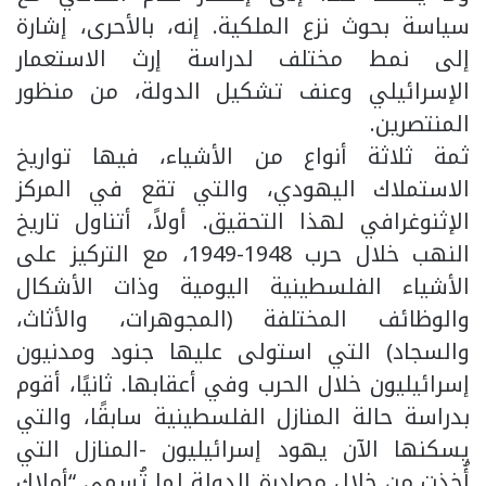
سياسة بحوث نزع الملكية. إنه، بالأحرى، إشارة
إلى نمط مختلف لدراسة إرث الاستعمار
الإسرائيلي وعنف تشكيل الدولة، من منظور
المنتصرين.
ثمة ثلاثة أنواع من الأشياء، فيها تواريخ
الاستملاك اليهودي، والتي تقع في المركز
الإثنوغرافي لهذا التحقيق. أولاً، أتناول تاريخ
النهب خلال حرب 1948-1949، مع التركيز على
الأشياء الفلسطينية اليومية وذات الأشكال
والوظائف المختلفة (المجوهرات، والأثاث،
والسجاد) التي استولى عليها جنود ومدنيون
إسرائيليون خلال الحرب وفي أعقابها. ثانيًا، أقوم
بدراسة حالة المنازل الفلسطينية سابقًا، والتي
يسكنها الآن يهود إسرائيليون -المنازل التي
أُخِذت من خلال مصادرة الدولة لما تُسمى “أملاك