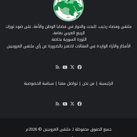
ملتقى وفضاء رحيب، للبحث والحوار في قضايا الوطن والأمة، على ضوء ثورات
الربيع العربي بعامة،
الثورة السورية بخاصة.
الأفكار والآراء الواردة في المقالات لاتعبر بالضرورة عن رأي ملتقى العروبيين
‫X
فيسبوك
‫YouTube
ملخص
الموقع
RSS
الرئيسية
|
من نحن
|
تواصل معنا
| سياسة الخصوصية
‫X
فيسبوك
‫YouTube
ملخص
الموقع
RSS
جميع الحقوق محفوظة لـ ملتقى العروبيين © 2026م