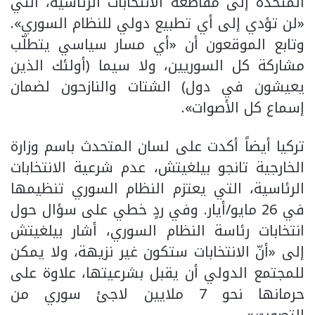
المتحدة إلى مقاطعة الانتخابات الرئاسية، التي
«لن تؤدي إلى أي تطبيع دولي للنظام السوري».
وتابع الموقعون أن «أي مسار سياسي يتطلّب
مشاركة كل السوريين، ولا سيما (أولئك الذين
يعيشون في دول) الشتات والنازحون لضمان
إسماع كل الأصوات».
تركيا أيضاً أكدت على لسان المتحدث باسم وزارة
الخارجية تانجو بيلغيتش، عدم شرعية الانتخابات
الرئاسية، التي يعتزم النظام السوري تنظيمها
في 26 مايو/أيار. وفي ردٍ خطي على سؤال حول
انتخابات رئاسة النظام السوري، أشار بيلغيتش
إلى «أنّ الانتخابات ستكون غير نزيهة، ولا يمكن
للمجتمع الدولي أن يقبل بشرعيتها، علاوة على
حرمانها نحو 7 ملايين لاجئ سوري من