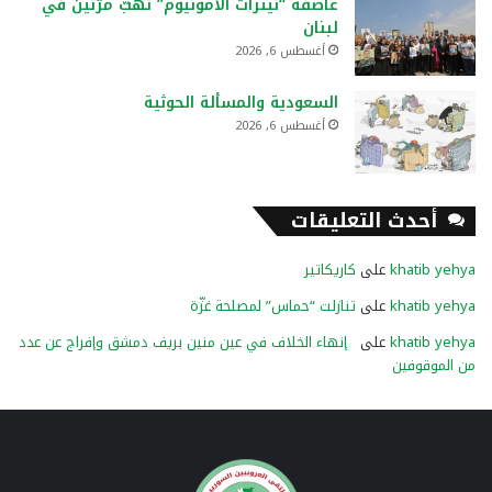
عاصفة “نيترات الأمونيوم” تهبّ مرَّتَين في
لبنان
أغسطس 6, 2026
السعودية والمسألة الحوثية
أغسطس 6, 2026
أحدث التعليقات
khatib yehya
على
كاريكاتير
khatib yehya
على
تنازلت “حماس” لمصلحة غزّة
khatib yehya
على
إنهاء الخلاف في عين منين بريف دمشق وإفراج عن عدد
من الموقوفين