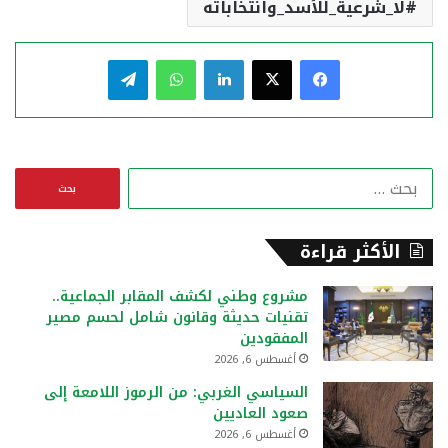
لا_شرعية_للأسد_وانتخاباته
فيسبوك
‫X
لينكدإن
واتساب
تيلقرام
ا
ل
ب
ح
الأكثر قراءة
ث
ع
مشروع وطني لكشف المقابر الجماعية..
ن
تقنيات حديثة وقانون شامل لحسم مصير
:
المفقودين
أغسطس 6, 2026
السياسي الغربي: من الرموز اللامعة إلى
صعود العاديين
أغسطس 6, 2026