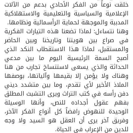
خلقت نوعاً من الفكر الأحادي بدعم من الآلات
الإعلامية والسياسية والتعليمية والاستهلاكية
المدببة والموجهة لحماية الرأسمالية ونظامها.
وهنا نتساءل: لماذا تضعنا هذه التيارات الفكرية
في صراع بين هويتنا وتاريخنا وبين الحاضر
والمستقبل، لماذا هذا الاستقطاب النكد الذي
أصبح السمة الرئيسية اليوم ما بين مدعي
الحداثة والذي يسعى لاستنساخ تجارب من هنا
وهناك ولا يؤمن إلا بقيمها وآلياتها، بوصفها
الملاذ الأخير لأي تقدم، وما بين متشدد ديني
دفن رأسه في كتب التراث ويرى التشبث المطلق
بفهم عقول أجداده للنص، وأنها الوسيلة
الوحيدة للنهوض رافضاً كل أنواع الفكر الآخر،
وفريق آخر يرى أن العقل هو السيد ولا وجه
للدين من الإعراب في الحياة.