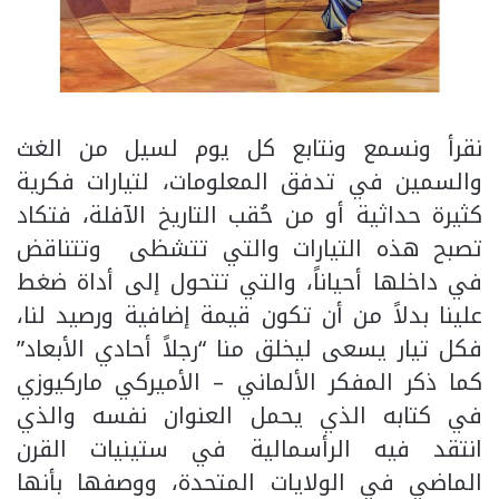
نقرأ ونسمع ونتابع كل يوم لسيل من الغث
والسمين في تدفق المعلومات، لتيارات فكرية
كثيرة حداثية أو من حُقب التاريخ الآفلة، فتكاد
تصبح هذه التيارات والتي تتشظى وتتناقض
في داخلها أحياناً، والتي تتحول إلى أداة ضغط
علينا بدلاً من أن تكون قيمة إضافية ورصيد لنا،
فكل تيار يسعى ليخلق منا “رجلاً أحادي الأبعاد”
كما ذكر المفكر الألماني – الأميركي ماركيوزي
في كتابه الذي يحمل العنوان نفسه والذي
انتقد فيه الرأسمالية في ستينيات القرن
الماضي في الولايات المتحدة، ووصفها بأنها