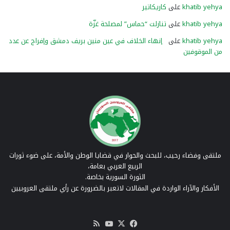
khatib yehya
على
كاريكاتير
khatib yehya
على
تنازلت “حماس” لمصلحة غزّة
khatib yehya
على
إنهاء الخلاف في عين منين بريف دمشق وإفراج عن عدد
من الموقوفين
ملتقى وفضاء رحيب، للبحث والحوار في قضايا الوطن والأمة، على ضوء ثورات
الربيع العربي بعامة،
الثورة السورية بخاصة.
الأفكار والآراء الواردة في المقالات لاتعبر بالضرورة عن رأي ملتقى العروبيين
‫X
فيسبوك
‫YouTube
ملخص