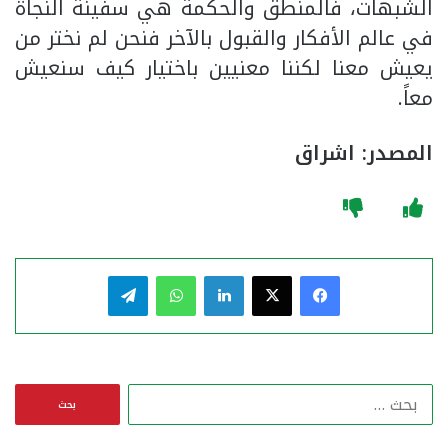
الشبهات، فالمنطق والحكمة هي سفينة النجاة
في عالم الأفكار والقبول بالآخر فنحن لم نختر من
يعيش معنا لكننا معنيين باختيار كيف سنعيش
معاً.
المصدر: اشراق
فيسبوك
‫X
لينكدإن
واتساب
تيلقرام
ا
ل
ب