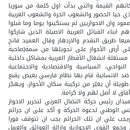
اتهم القيمة والتي بدأت اول كلمة من سوريا
ذي حيا الحضور والشعوب الحرة والشعوب العربية
مود وان الاحوازيين لم يستكينوا يوما وما قبلوا
م ابناء القبائل العربية الاصيلة الذين شاركوا
عا طريق التقدم والازدهار وقال العميد فاتح
لى أرض الأحواز على تحويلها من سمة(صاحبة
ستغلة انشغال الأقطار العربية بمشاكل داخلية
لنواحي، السياسية والاقتصادية والاجتماعية
 ضد الانسانية قام بها نظام فارسي بغيض يقبع
ويلة أن يغيّر من تركيبة سكان الأحواز، ويهجّر
اق لا أصل لهم ولا كرامة.
دان رئيس حركة النضال العربي لتحرير الاحواز
لس الوطني لدعوة الحركة و أكد على ان جرائم
ويجب علي ان تلك الجرائم يجب ان تتوقف فورا
جمع القوي الاحوازية وازالة العوائق والعمل