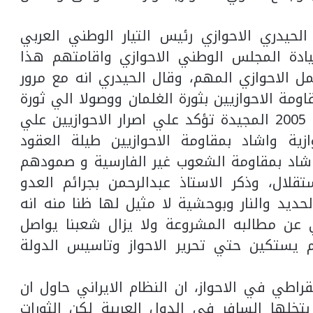
لحيدري الاحوازي رئيس التيار الوطني العربي
يادة المجلس الوطني الاحوازي واقامتهم هذا
ل الاحوازي المهم، وقال الحيدري انه مع مرور
قاومة الاحوازيين بثورة الغلمان ووصولا الي ثورة
المحمرة عام 79 وثورات الكرامة وانتفاضة 2005 المجيدة تؤكد علي اصرار الاحوازيين علي
ازية واشاد بمقاومة الاحوازيين طيلة العقود
اشاد بمقاومة الشعوب غير الفارسية و صمودهم
قلال، وذكر الاستاذ عبدالرحمن بجرائم العدو
الحديد والنار وبوحشية لا مثيل لها ظنا منه انه
 عن مطالبه المشروعة ولا يزال شعبنا يواصل
 يستكين حتي تحرير الاحواز وتاسيس الدولة
راطي في الاحواز، ان النظام الايراني حاول ان
تخلها السافر في الدول العربية لكن الثورات