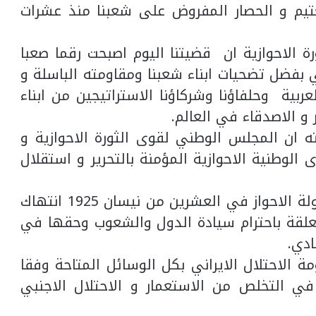
عتيم و الحصار المفروض على شعبنا منذ عشرات
الاحوازية ان قضيتنا اليوم اصبحت رقما صعبا
 بفضل تضحيات ابناء شعبنا ومقاومته الباسلة و
لعربية وحلفاؤنا وشركاؤنا الاستراتيجين من ابناء
 و الاصدقاء في العالم.
ه ان المجلس الوطني لقوى الثورة الاحوازية و
لوطنية الاحوازية المؤمنة بالتحرير و استقلال
اولا: يعتبر الاحتلال العسكري الفارسي لدولة الاحواز في العشرين من نيسان 1925 انتهاك
تعلقة باحترام سيادة الدول والشعوب وحقها في
دي.
ة الاحتلال الايراني بكل الوسائل المتاحة وفقا
في التخلص من الاستعمار و الاحتلال الاجنبي