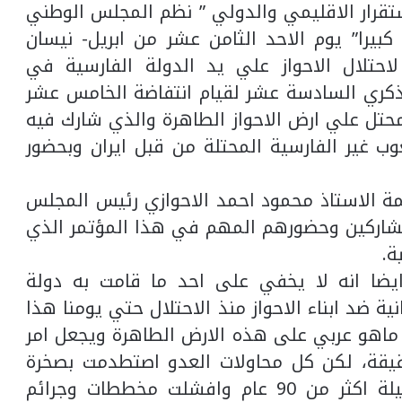
استقرار الاقليمي والدولي ” نظم المجلس الوطني
 كبيرا” يوم الاحد الثامن عشر من ابريل- نيسان
لاحتلال الاحواز علي يد الدولة الفارسية في
 عام 1925م و ايضا” الذكري السادسة عشر لقيام انتفاضة الخامس عشر
فارسي المحتل علي ارض الاحواز الطاهرة والذي شارك فيه
عوب غير الفارسية المحتلة من قبل ايران وبحضور
لمة الاستاذ محمود احمد الاحوازي رئيس المجلس
لمشاركين وحضورهم المهم في هذا المؤتمر الذي
يضا انه لا يخفي على احد ما قامت به دولة
ية ضد ابناء الاحواز منذ الاحتلال حتي يومنا هذا
هو عربي على هذه الارض الطاهرة ويجعل امر
حقيقة، لكن كل محاولات العدو اصتطدمت بصخرة
المقاومة الشرسة من قبل الاحوازيين طيلة اكثر من 90 عام وافشلت مخططات وجرائم