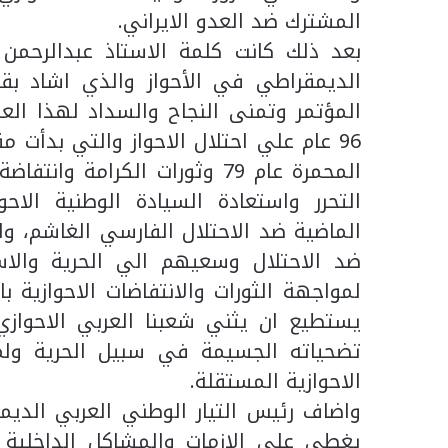
المشترك ضد العدو الايراني.
بعد ذلك كانت كلمة الاستاذ عبدالرحمن ا
الديمقراطي في الأحواز والذي اشاد بق
المؤتمر وتمنى النجاح والسداد لهذا العم
96 عام علي احتلال الاحواز والتي بدأت م
التحرر واستعادة السيادة الوطنية الاحو
الماضية ضد الاحتلال الفارسي الغاشم، و
ضد الاحتلال وسعيهم الي الحرية والاست
لمواجهة الثورات والانتفاضات الاحوازية ب
يستطيع ان يثني شعبنا العربي الاحوازي
تضحياته الجسيمة في سبيل الحرية ولم
الاحوازية المستقلة.
واضاف رئيس التيار الوطني العربي الديمق
يغطي علي الازمات والمشاكل الداخلية ب