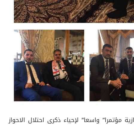
ية مؤتمرا” واسعا” لإحياء ذكرى احتلال الاحواز