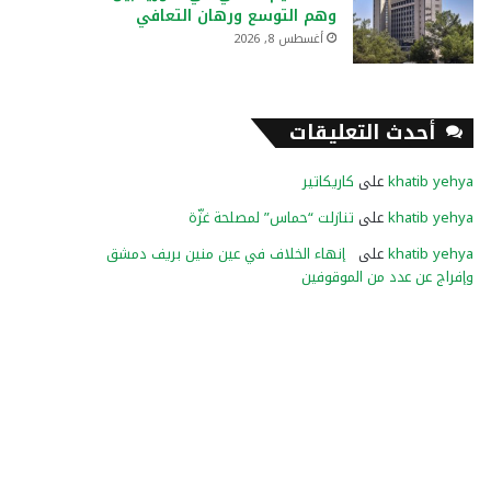
وهم التوسع ورهان التعافي
أغسطس 8, 2026
أحدث التعليقات
khatib yehya
على
كاريكاتير
khatib yehya
على
تنازلت “حماس” لمصلحة غزّة
khatib yehya
على
إنهاء الخلاف في عين منين بريف دمشق
وإفراج عن عدد من الموقوفين