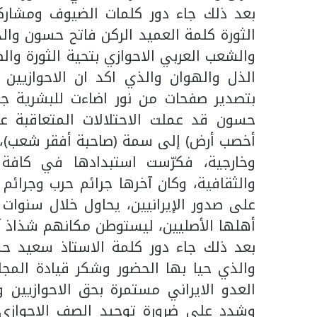
بعد ذلك جاء دور كلمات الضيوف ومشارك
الثورة كلمة العميد الركن فاتح حسون وال
والشعب العربي الاحوازي بتحية الثورة والص
الذل والهوان والذي اكد ان الاحوازيين ه
بتصدير صفحات من نور اضاءت للبشرية جمي
حسون قد عملت الاحتلالات المتعاقبة ع
أخصب أرض) إلى سمة (صاحبة أفقر شعب)، م
وخارجية، فكرّست استبدادها في كافة ا
والثقافية، وكان آخرها جرائم حرب وجرائم
على صدور الإيرانيين، يحاول خلال سنوات ط
أهلها الأصليين، ليستوطن مكانهم شذاذ آف
بعد ذلك جاء دور كلمة الاستاذ سعيد حمي
والذي حيا بها الحضور وشكر قيادة المج
العدو الايراني مستمرة بحق الاحوازيين 
وشدد علي ضرورة توحيد الصف الاحوازي و