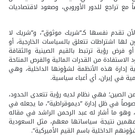
مع تراجع للدور الأوروبي، وصعود ‏لاقتصاديات
أن تقدم ‏نفسها كـ”شريك موثوق”، و”شريك لا
لها اشتراطات ‏تتعلق بالسياسات الخارجية، أو
و فرض رؤية ترتبط بالقيم ‏الصينية والثقافة
الاستفادة من القدرات المالية والفرص المتاحة
ة إدارة هذه ‏الأنظمة لشؤونها الداخلية، وهي
ة في إيران، أي أعباء ‏سياسية.‏
من ‏الصين؛ فهي نظام لديه رؤية تتعدى الحدود،
خصوصاً في ظل إدارة ‏‏”ديموقراطية”، ما يجعله في
ن، وهو ما أشار له عبد الرحمن ‏الراشد في مقاله
اء مهمين نتيجة سياساتها معهم، مثل السعودية
ونهم ‏الداخلية باسم القيم الأميركية”.‏