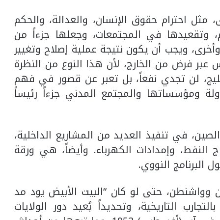
، مثل ‏احترام حقوق الإنسان، والعدالة، والحكم
، وتقعيدها في ‏المجتمعات، وجعلها جزءاً من
وأخرى، ويجب أن يكون نتيجة ‏عملية إصلاح وتغيير
 عبر فرض من الخارج، لأن هذا النوع ‏من النظرة
لخليج، لن تجدي نفعاً، بل تعبر عن قصور في فهم
ة ‏ومؤسساتها والمجتمع المدني جزءاً رئيساً
لصين، ‏في تنفيذ العديد من المشاريع الداخلية،
 النفط، وإمدادات ‏الكهرباء. وأيضاً، هي ورقة
 البرنامج النووي.‏
 ‏وواشنطن، حتى لو كان “البيت الأبيض يود مد
لتجارب ‏التاريخية، وتحديداً بُعيد دور الولايات