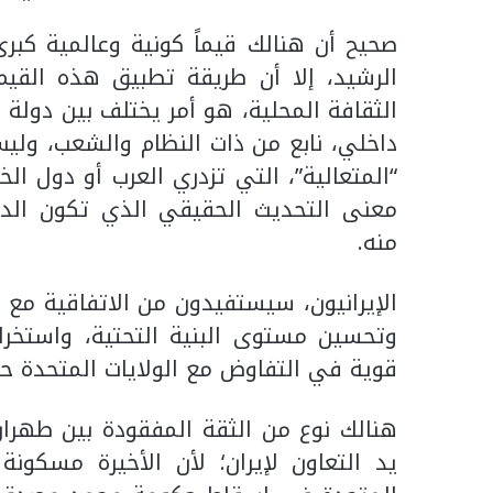
صحيح أن هنالك قيماً كونية وعالمية كبرى
الرشيد، إلا ‏أن طريقة تطبيق هذه القيم
الثقافة المحلية، هو ‏أمر يختلف بين دولة 
داخلي، نابع من ذات النظام ‏والشعب، وليس
“المتعالية”، التي تزدري العرب أو دول ‏ا
‏معنى التحديث الحقيقي الذي تكون الدول
منه.‏
الإيرانيون، سيستفيدون من الاتفاقية مع ا
وتحسين ‏مستوى البنية التحتية، واستخراج
قوية في التفاوض مع ‏الولايات المتحدة حول
هنالك نوع من الثقة المفقودة بين طهران
يد ‏التعاون لإيران؛ لأن الأخيرة مسكونة با