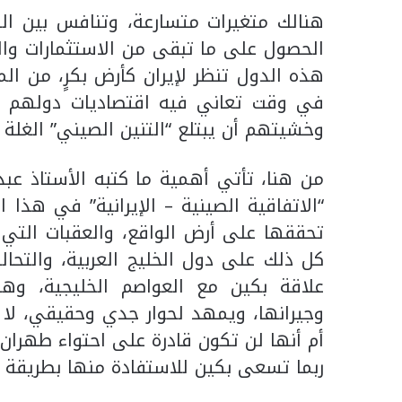
هنالك متغيرات متسارعة، وتنافس بين الصي
الحصول ‏على ما تبقى من الاستثمارات والف
هذه الدول تنظر ‏لإيران كأرض بكرٍ، من ال
وخشيتهم أن يبتلع “التنين الصيني” الغلة ‏ب
من هنا، تأتي أهمية ما كتبه الأستاذ عب
“الاتفاقية ‏الصينية – الإيرانية” في هذا ا
تحققها على أرض ‏الواقع، والعقبات التي 
كل ذلك على دول الخليج ‏العربية، والتحال
علاقة بكين مع العواصم الخليجية، ‏وهل
‏وجيرانها، ويمهد لحوار جدي وحقيقي، لا 
أم أنها لن ‏تكون قادرة على احتواء طهران
ربما تسعى بكين للاستفادة ‏منها بطريقة م