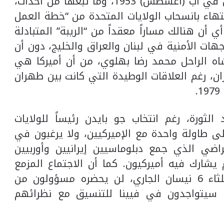
المتحدة في ‏إسقاط حكومة محمد مصدق في آب (أغسطس) 1953، وما ‏تبعها من أحداث،
انتهاء بانسحاب الولايات المتحدة من “خطة ‏العمل
املة المشتركة” في أيار (مايو) 2018. أي أن ‏هنالك مساراً معقداً من “الريبة” المتبادلة
جهات الأمنية ‏في لبنان والعراق والخليج، دون أن
الشاه الراحل محمد رضا بهلوي، ‏من أن أميركا هي
ران، رغم العلاقات الوطيدة التي كانت بين ‏طهران
‏
الثورة، ‏رغم انتخاب جو بايدن رئيساً للولايات
 طاولة واحدة مع ‏الإميركيين، ولا يرغبون في
راضي الذي جمع دبلوماسيين إيرانيين ‏وأوربيين
لجاري، لم يشارك فيه أميركيون. كما أن الاجتماع المزمع
عقده في العاصمة ‏النمساوية فيينا، الثلثاء 6 نيسان الجاري، لن يحضره ‏مسؤولون من
 ‏سيتواجدون في فيينا للتنسيق مع نظرائهم