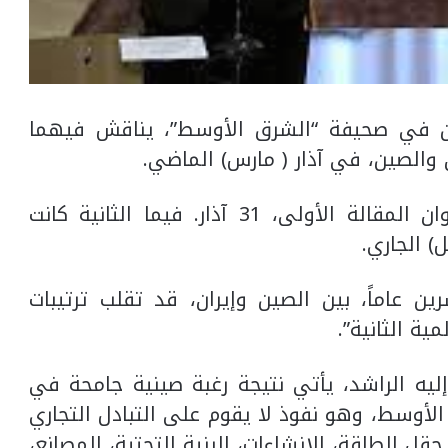
ين في ‏صحيفة “الشرق الأوسط”، يناقش فيهما
 والصين، في آذار ( مارس) ‏الماضي. ‏
‏”اتفاق الصين السري مع إيران”، كان عنوان ‏المقالة الأولى، 31 آذار. فيما الثانية كانت
ين عاماً، ‏بين الصين وإيران، قد تقلب ترتيبات
ة الثانية”.‏
إليه ‏الراشد، يأتي نتيجة رغبة صينية جامحة في
لأوسط، وهو نفوذ ‏لا يقوم على التبادل التجاري
قل الطاقة، ‏الانشاءات، البنية التحتية، المصانع،