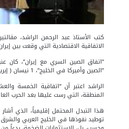
كتب الأستاذ عبد الرحمن الراشد، مقالت
الاتفاقية ‏الاقتصادية التي وقعت بين إيران
‏‏”الصين وأميركا في الخليج”، 1 نيسان ( إبريل) الجاري.‏
الراشد اعتبر أن “اتفاقية الخمسة والعشر
المنطقة، التي ‏رست عليها بعد الحرب العالمي
هذا التبدل المحتمل إقليمياً، الذي أشار 
توطيد ‏نفوذها في الخليج العربي والشرق ا
وحسب، بل، ‏الاستثمارات الضخمة، بدءاً من ح