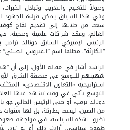
وصولاً للتعليم ‏والتدريب وتبادل الخبرات
وفي هذا السياق يمكن ‏قراءة الجهود الصي
‏العالم، وعقد شراكات علمية وصحية، ف
الرئيس الإميركي ‏السابق دونالد ترامب ب
“الكارثة”، مطلقاً اسم “الفيروس ‏الصيني” 
الراشد أشار في مقاله الأول، إلى أن “هذ
شهيتهم للتوسع في ‏منطقة الشرق الأوسط،
استراتيجية «التعاون الاقتصادي» ‏المكثف
التوسع يأتي في وقت تشهد فيها العلاقات
دونالد ترمب، ‏أو حتى الرئيس الحالي جو باي
من الصين، ليست بطارئة، ‏بل لها سنوات خلت
نظروا لهذه السياسة، في مواجهة ‏صعود ا
‏طموح سياسي، أرادت ذلك أو لم ترد، لأن