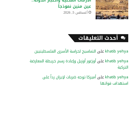
الأزمات المحلية واختبار الدولة..
عين منين نموذجاً
أغسطس 5, 2026
أحدث التعليقات
khatib yehya
على
التماسيح لحراسة الأسرى الفلسطينيين
khatib yehya
على
أوزغور أوزيل وإعادة رسم خريطة المعارضة
التركية
khatib yehya
على
أميركا توجه ضربات لإيران رداً على
استهداف قواتها