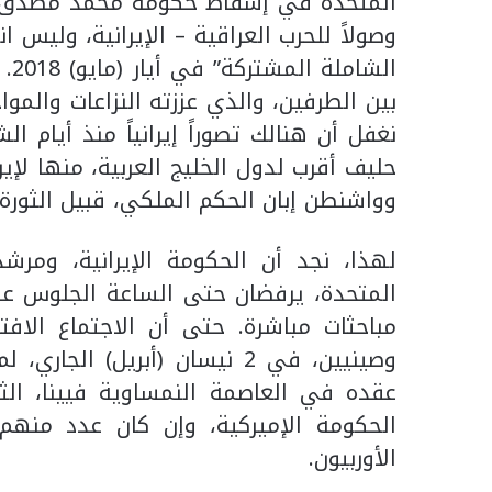
وصولاً للحرب العراقية – الإيرانية، ‏وليس 
الش
بين ‏الطرفين، والذي عززته النزاعات والموا
نغفل أن هنالك ‏تصوراً إيرانياً منذ أيام 
حليف أقرب لدول الخليج العربية، ‏منها لإي
وواشنطن إبان الحكم الملكي، قبيل الثورة ‏‏1979.
لهذا، نجد أن الحكومة الإيرانية، ومرشد 
المتحدة، ‏يرفضان حتى الساعة الجلوس على
مباحثات مباشرة. حتى أن ‏الاجتماع الافت
وصينيين، في 2 نيسان (أبريل) ا
الحكومة الإميركية، وإن كان عدد منهم
الأوربيون.‏