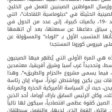
، وإرسال المواطنين ‏الصينيين للعمل في الخليج.
نية الحثيثة في “دبلوماسية ‏اللقاحات”، التي
سعت من خلالها إلى تقديم لقاح ‏كوفيد -19، بكميات كبيرة، إلى عدد من الدول في
ي سياق ‏دفاعها عن سمعتها، بعد أن اتهمها
أنها المتسبب الأول بـ “الوباء” ‏والمسؤولة عن
على فيروس كورونا المستجد!‏
ه هي المرة ‏الأولى التي يُظهِر فيها الصينيون
 وتحديداً غرب آسيا وشرق ‏أفريقيا، معتمدين
، فيما يسمى مشروع «الحزام والطريق»”. ‏وهذا
 بين ‏بكين وواشنطن توتراً، سواء إبان رئاسة
دن، حيث أن السياسة ‏الأميركية الحذرة والمرتابة
، وكان الرئيس السابق باراك ‏أوباما، أحد الذين
لصين كقوة عظمى اقتصادياً، سيكون لها تالياً
 فائض القوة ‏الذي لديها، والنفوذ، سيطلقان