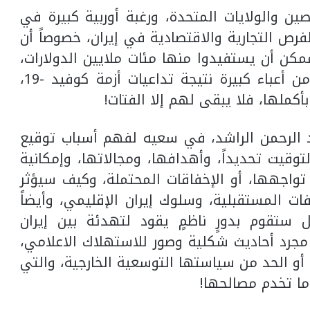
ن ‏والولايات المتحدة، ورغبة أوربية كبيرة في
رص التجارية ‏والاقتصادية في إيران، خصوصاً أن
ممكن أن يستفيدوا منها مئات ‏ملايين الدولارات،
في وقت تعاني فيه اقتصاديات ‏دولهم من أعباء كبيرة نتيجة تداعيات أزمة كوفيد -‏‏19،
أكملها، فلا يبقى لهم إلا الفتات!‏
د الرحمن ‏الراشد، في سعيه لفهم أسباب توقيع
لتوقيت تحديداً، ‏وأهدافها، ومجالاتها، وإمكانية
تواجهها، أو الإخفاقات ‏المحتملة، وكيف سيؤثر
فات المستقبلية، وسلوك إيران ‏الإقليمي، وأيضاً
 ستقوم بدورٍ ناظمٍ يقود لتهدئة بين إيران
مجرد ‏أحاديث شكلية وصور للاستهلاك الاعلامي،
 أو الحد من سياستها ‏التوسعية الخارجية، والتي
ا تخدم مصالحها!‏