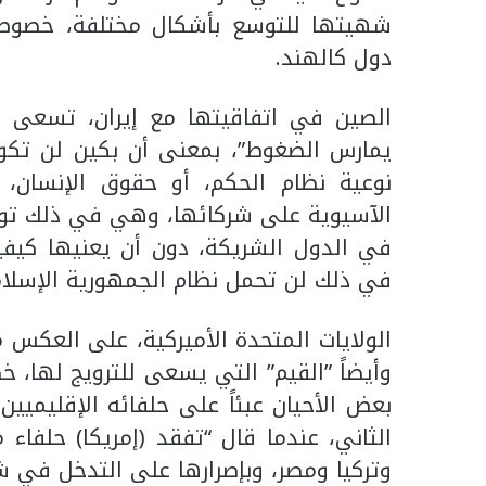
شهيتها للتوسع بأشكال ‏مختلفة، خصوصاً 
دول كالهند.‏
الصين في اتفاقيتها مع إيران، تسعى ل
يمارس ‏الضغوط”، بمعنى أن بكين لن تكون 
نوعية نظام الحكم، ‏أو حقوق الإنسان، أ
الآسيوية على شركائها، وهي في ذلك ‏تود 
‏في الدول الشريكة، دون أن يعنيها كيفي
في ذلك لن تحمل ‏نظام الجمهورية الإسلامي
الولايات المتحدة الأميركية، على العكس 
وأيضاً ‏‏”القيم” التي يسعى للترويج لها، 
بعض الأحيان عبئاً على ‏حلفائه الإقليميي
الثاني، عندما قال “تفقد (إمريكا) ‏حلف
‏وتركيا ومصر، وبإصرارها على التدخل في شؤ