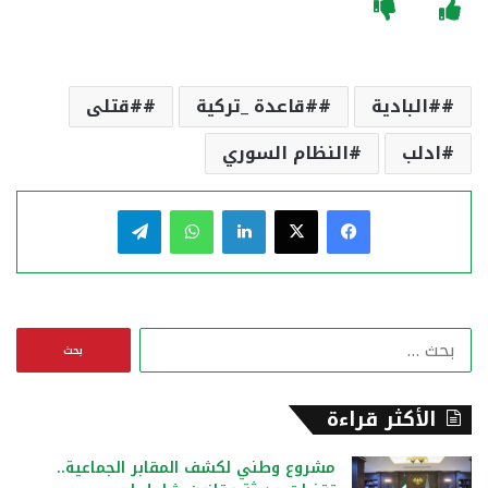
#البادية
#قاعدة _تركية
#قتلى
ادلب
النظام السوري
فيسبوك
‫X
لينكدإن
واتساب
تيلقرام
ا
ل
ب
ح
الأكثر قراءة
ث
ع
مشروع وطني لكشف المقابر الجماعية..
ن