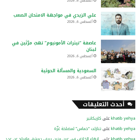
أغسطس 6, 2026
علي الزيدي في مواجهة الامتحان الصعب
أغسطس 6, 2026
عاصفة “نيترات الأمونيوم” تهبّ مرَّتَين في
لبنان
أغسطس 6, 2026
السعودية والمسألة الحوثية
أغسطس 6, 2026
أحدث التعليقات
khatib yehya
على
كاريكاتير
khatib yehya
على
تنازلت “حماس” لمصلحة غزّة
khatib yehya
على
إنهاء الخلاف في عين منين بريف دمشق وإفراج عن عدد