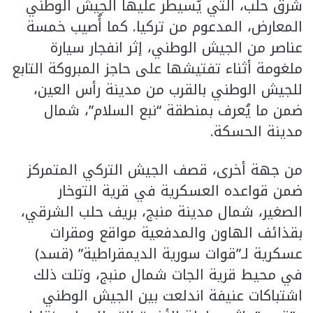
شرق حلب، التي يُسيطر عليها الجيش الوطني
المعارض، المدعوم من تركيا. كما أُصيب خمسة
عناصر من الجيش الوطني، إثر انفجار سيارة
ملغومة أثناء تفتيشها على حاجز المبروكة التابع
للجيش الوطني بالقرب من مدينة رأس العين،
ضمن ما يُعرف بمنطقة “نبع السلام”، شمال
مدينة الحسكة.
من جهة أخرى، قصف الجيش التركي المتمركز
ضمن قواعده العسكرية في قرية التوخار
الصغير، شمال مدينة منبج، بريف حلب الشرقي،
بقذائف الهاون والمدفعية مواقع ومقرات
عسكرية لـ”قوات سورية الديمقراطية” (قسد)
في محيط قرية الجات شمال منبج، وتلت ذلك
اشتباكات عنيفة اندلعت بين الجيش الوطني