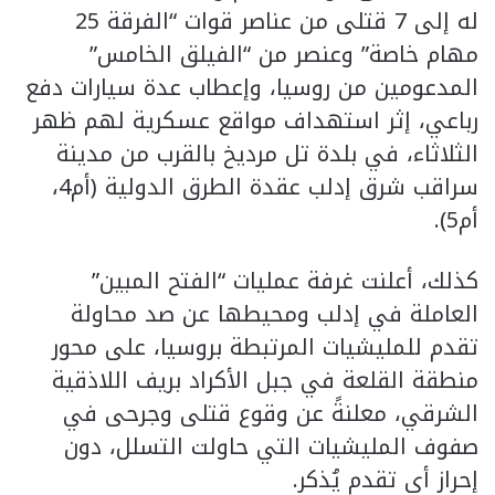
له إلى 7 قتلى من عناصر قوات “الفرقة 25
مهام خاصة” وعنصر من “الفيلق الخامس”
المدعومين من روسيا، وإعطاب عدة سيارات دفع
رباعي، إثر استهداف مواقع عسكرية لهم ظهر
الثلاثاء، في بلدة تل مرديخ بالقرب من مدينة
سراقب شرق إدلب عقدة الطرق الدولية (أم4،
أم5).
كذلك، أعلنت غرفة عمليات “الفتح المبين”
العاملة في إدلب ومحيطها عن صد محاولة
تقدم للمليشيات المرتبطة بروسيا، على محور
منطقة القلعة في جبل الأكراد بريف اللاذقية
الشرقي، معلنةً عن وقوع قتلى وجرحى في
صفوف المليشيات التي حاولت التسلل، دون
إحراز أي تقدم يُذكر.