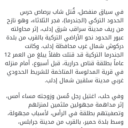
في سياق منفصل، قُتل شاب برصاص حرس
الحدود التركي (الجندرما)، فجر الثلاثاء، وهو نازح
من ريف مدينة سراقب شرق إدلب، إثر محاولته
عبور الحدود نحو الأراضي التركية بالقرب من بلدة
دركوش شمال غرب محافظة إدلب. وكانت
الجندرما التركية قد قتلت طفلاً يبلغ من العمر 12
عاماً بطلقة قناص حرارية، قبل أسبوع، أمام منزله
في قرية المدلوسة المتاخمة للشريط الحدودي
غربي مدينة سلقين شمال إدلب.
وفي حلب، اغتيل رجل مُسن وزوجته مساء أمس،
إثر مداهمة مجهولين ملثمين لمنزلهم
وتصفيتهم بطلقة في الرأس، لأسباب مجهولة،
وسط بلدة حمير، بالقرب من مدينة جرابلس،