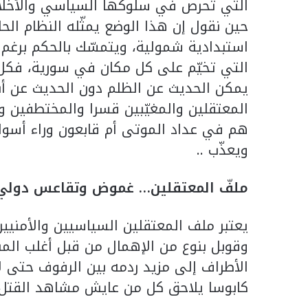
التي تحرص في سلوكها السياسي والأخلاق
حين نقول إن هذا الوضع يمثّله النظام ال
استبدادية شمولية، ويتمسّك بالحكم برغم م
التي تخيّم على كل مكان في سورية، فكل 
يمكن الحديث عن الظلم دون الحديث عن أبر
المعتقلين والمغيّبين قسرا والمختطفين و
هم في عداد الموتى أم قابعون وراء أسو
ويعذّب ..
ملفّ المعتقلين… غموض وتقاعس دولي
يعتبر ملف المعتقلين السياسيين والأمنيي
وقوبل بنوع من الإهمال من قبل أغلب الم
الأطراف إلى مزيد ردمه بين الرفوف حتى 
كابوسا يلاحق كل من عايش مشاهد القتل و