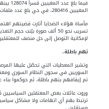
المغيبين 280416، في حي بلغ عدد ملفات محكمة الإرهاب 102453 ملفا.
مأساة هؤلاء الضحايا أثارت قضيتهم اهتم
تسريب نحو 50 ألف صورة بيّنت حج
لإمكانية التوصل إلى حل منصف للمعتقلين
تهم باطلة
..
وتشير المعطيات التي تحصّل عليها المرصد
السوريين في سجون النظام السوري ومعتق
تم إيقافهم بتهم باطلة، ثم حوكموا بناء ع
وروت عائلات بعض المعتقلين السياسيين كيف
ترتبط بهم أي اتهامات ولا مشاكل سياسية 
مستقلين .