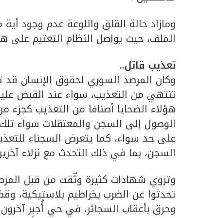
ومازاد حالة القلق واللوعة عدم وجود أي
الملف، حيث يواصل النظام التعتيم على هذ
تعذيب قاتل
..
وكان المرصد السوري لحقوق الإنسان قد ت
تنتهي من التعذيب، سواء عند القبض عليهم
هؤلاء الضحايا أصنافا من التعذيب كجزء من
الوصول إلى السجن والمعتقلات سواء تلك ا
على حد سواء، كما يتعرض السجناء للتعذي
السجن، بما في ذلك التحدث مع نزلاء آخرين
وتروي شهادات كثيرة وثّقت من قبل المرصد
تحدثوا عن الضرب بخراطيم بلاستيكية، و
وحرق بأعقاب السجائر، في حي أُجبِر آخر