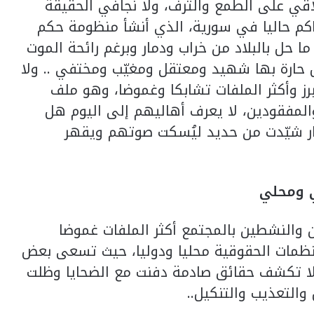
ي على الطمع والترف، ولا نجافي الحقيقة
حاكم حاليا في سورية، الذي أنشأ منظومة حكم
ا حل بالبلاد من خراب ودمار وبرغم رائحة الموت
حارة بها شهيد ومعتقل ومغيّب ومختفي .. ولا
ز وأكثر الملفات تشابكا وغموضا، وهو ملف
المفقودين، لا يعرف أهاليهم إلى اليوم هل
ار شيّدت من حديد ليُسكت صوتهم ويقهر
 ومحلي
ن والنشطين بالمجتمع أكثر الملفات غموضا
نظمات الحقوقية محليا ودوليا، حيث تسعى بعض
لا تكشف حقائق صادمة دفنت مع الضحايا وظلت
التعذيب والتنكيل..