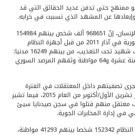
هو ممنهج حتى تدفن عديد الحقائق التي قد
إبعادها عن المشهد الذي تسببت في خرابه.
وتقول إحصائيات المرصد السوري لحقوق الإنسان، إنّ 968651 ألف شخص بينهم 154984
مواطنة تم اعتقالهم منذ بداية الثورة السورية في آذار 2011 من قبل أجهزة النظام
الأمنية، قضى منهم أكثر من 105290 آلاف شهيد تحت التعذيب، من بينهم 16249 مدنيا:
16060رجلاً وشاباً و125 طفلاً دون سن الثامنة عشرة و64 مواطنة وثقهم المرصد السوري
 إحصائيات المرصد بأن أكثر من 83% جرى تصفيتهم داخل المعتقلات في الفترة
الواقعة ما بين شهر أيار/مايو 2013 وشهر تشرين الأول/أكتوبر من العام 2015، فيما تشير
ا ورصدنا إلى أن ما يزيد على 30 ألف معتقل منهم قتلوا في سجن صيدنايا سيئ
ي في إدارة المخابرات الجوية.
ويبلغ عدد المعتقلين المتبقين في سجون النظام 152342 شخصا بينهم 41293 مواطنة،