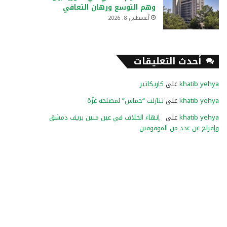
وهم التوسع ورهان التعافي
أغسطس 8, 2026
أحدث التعليقات
khatib yehya
على
كاريكاتير
khatib yehya
على
تنازلت “حماس” لمصلحة غزّة
khatib yehya
على
إنهاء الخلاف في عين منين بريف دمشق
وإفراج عن عدد من الموقوفين