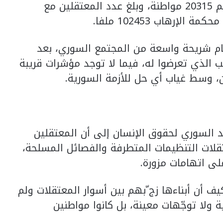
فيما بلغ عدد المغيبين قسراً 128074 بينهم 20315 مواطنة، وبلغ عدد المعتقلين مع
ام شريحة واسعة من المجتمع السوري، بعد
م التعذيب الذي تعرضوا له، فيما لا توجد مؤشرات قريبة
، وسط غياب أي حل للأزمة السورية.
 السوري لحقوق الإنسان إلى أن المعتقلين
لات التنظيمات المتطرفة والفصائل المسلحة،
لى اتهامات مزورة.
 أن أبناءها زج ّبهم بين أسوار المعتقلات ولم
ولا توجّهات معينة، بل كانوا مواطنين