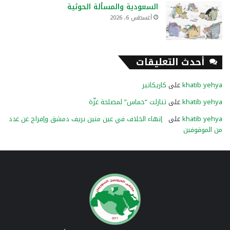
السعودية والمسألة الحوثية
أغسطس 6, 2026
أحدث التعليقات
khatib yehya
على
كاريكاتير
khatib yehya
على
تنازلت “حماس” لمصلحة غزّة
khatib yehya
على
إنهاء الخلاف في عين منين بريف دمشق وإفراج عن عدد
من الموقوفين