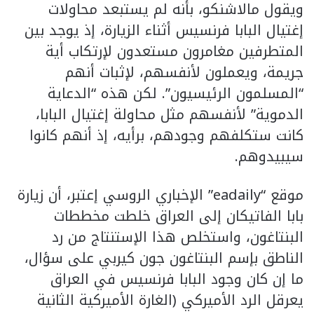
ويقول مالاشنكو، بأنه لم يستبعد محاولات
إغتيال البابا فرنسيس أثناء الزيارة، إذ يوجد بين
المتطرفين مغامرون مستعدون لإرتكاب أية
جريمة، ويعملون لأنفسهم، لإثبات أنهم
“المسلمون الرئيسيون”. لكن هذه “الدعاية
الدموية” لأنفسهم مثل محاولة إغتيال البابا،
كانت ستكلفهم وجودهم، برأيه، إذ أنهم كانوا
سيبيدوهم.
موقع “eadaily” الإخباري الروسي إعتبر، أن زيارة
بابا الفاتيكان إلى العراق خلطت مخططات
البنتاغون، واستخلص هذا الإستنتاج من رد
الناطق بإسم البنتاغون جون كيربي على سؤال،
ما إن كان وجود البابا فرنسيس في العراق
يعرقل الرد الأميركي (الغارة الأميركية الثانية