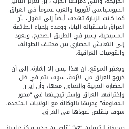
الجريحة، والتي دمرتها الحرب”، بل تعزيز التأثير
الجيوسياسي لأوروبا والغرب عموماً في العراق.
كما كانت الزيارة تهدف أيضاً إلى القول، بأن
العراق باستقباله البابا، ووعده بإحياء الطائفة
المسيحية، يسير في الطريق الصحيح، ويعود
إلى التعايش الحضاري بين مختلف الطوائف
والقوميات العراقية.
ويعتبر الموقع، أن هذا ليس إلا إشارة، إلى أن
خروج العراق من الأزمة، سوف يتم في ظل
الحضارة الغربية والتعاون معها، وأن إيران
وإختراقها العراق وإستراتيجيتها في “محور
المقاومة” وحربها بالوكالة مع الولايات المتحدة،
سوف يتقلص نفوذها في العراق.
صحيفة الكرملين “vz” نقلت عن مدير مركز دراسة