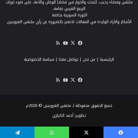
ملتقى وفضاء رحيب، للبحث والحوار في قضايا الوطن والأمة، على ضوء ثورات
الربيع العربي بعامة،
الثورة السورية بخاصة.
الأفكار والآراء الواردة في المقالات لاتعبر بالضرورة عن رأي ملتقى العروبيين
‫X
فيسبوك
‫YouTube
ملخص
الموقع
RSS
الرئيسية
|
من نحن
|
تواصل معنا
| سياسة الخصوصية
‫X
فيسبوك
‫YouTube
ملخص
الموقع
RSS
جميع الحقوق محفوظة لـ ملتقى العروبيين © 2026م
تطوير:
أحمد الكياري