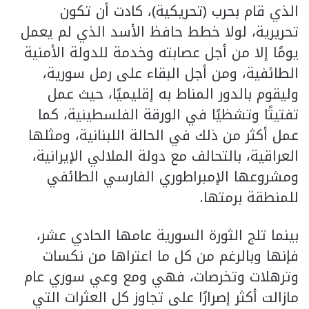
الذي قام بحرب (تحريكية)، كادت أن تكون
تحريرية، لولا خطط حافظ الأسد الذي لم يعمل
يومًا إلا من أجل عصابته وخدمة للدولة الأمنية
الطائفية، ومن أجل البقاء على رمل سورية،
وليقوم بالدور المناط به إقليميًا، حيث عمل
تفتيتًا وتشظيًا في الورقة الفلسطينية، كما
عمل أكثر من ذلك في الحالة اللبنانية، ومثلها
العراقية، بالتحالف مع دولة الملالي الإيرانية،
ومشروعها الإمبراطوري الفارسي الطائفي
للمنطقة برمتها.
بينما تلج الثورة السورية عامها الحادي عشر،
فإنها وبالرغم من كل ما اعتراها من نكسات
وترهلات وتخرصات، فهي ومع وعي سوري عام
مازالت أكثر إصرارًا على تجاوز كل العثرات التي