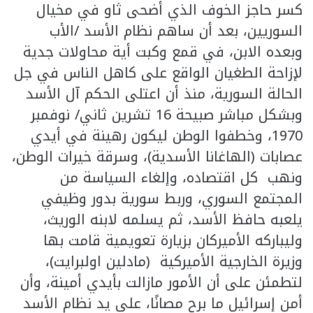
كسر حاجز الخوف الذي أضحى ثاو في مخيال
السوريين، بعد أن ساهم نظام الأسد /الأب
وبعده الابن، في قمع وكبت أية محاولات جدية
لإزاحة الطغيان الواقع على كاهل الناس في جل
الحالة السورية، منذ أن اعتلى الحكم آل الأسد
وبشكل مباشر صبيحة 16 تشرين ثاني/ نوفمبر
1970، وخطفوا الوطن ليكون رهينة في أيدي
عصابات (الهاغانا الأسدية)، وسرقة خيرات الوطن،
ونهب كل اقتصاده، وإلغاء السياسة من
المجتمع السوري، وربط سورية بدور وظيفي
يلعبه حافظ الأسد، ثم يسلمه لابنه الوريث،
وليباركه الأميركان بزيارة تعويمية قامت بها
وزيرة الخارجية الأميركية (مادلين اولبرايت)،
لتطمئن على أن الأمور مازالت بأيدي أمينة، وأن
أمن إسرائيل ما برح مصانًا، على يد نظام الأسد