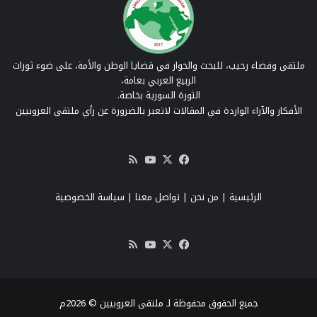
ملتقى وفضاء رحيب، للبحث والحوار في قضايا الوطن والأمة، على ضوء ثورات
الربيع العربي بعامة،
الثورة السورية بخاصة.
الأفكار والآراء الواردة في المقالات لاتعبر بالضرورة عن رأي ملتقى العروبيين
‫X
فيسبوك
‫YouTube
ملخص
الموقع
RSS
الرئيسية
|
من نحن
|
تواصل معنا
| سياسة الخصوصية
‫X
فيسبوك
‫YouTube
ملخص
الموقع
RSS
جميع الحقوق محفوظة لـ ملتقى العروبيين © 2026م