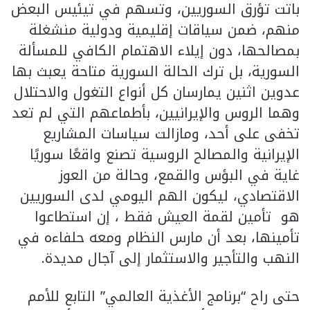
باتت تؤرق السوريين، وتسهم في تيئيس البعض
منهم، ضمن سياقات إقليمية ودولية منشغلة
بمصالحها، دون إيلاء الاهتمام الكافي للمسألة
السورية، بل ترك الحالة السورية متاحة يعبث بها
عدوين اثنين يمارسان كل أنواع التغول والاحتلال
وهما الروس والإيرانيين، بأطماعهم التي لم تعد
تخفى على أحد، ومازالت سياسات المشاريع
الإيرانية والمصالح الروسية تصنع واقعًا سوريًا
غاية في البؤس والقمع، وحالة من العوز
الاقتصادي، ليكون الهم اليومي لدى السوريين
هو تأمين لقمة العيش فقط ، إن استطاعوا
تأمينها، بعد أن مارس النظام ومعه حلفاءه في
النهب والتأجير والاستثمار إلى آجال مديدة.
حتى راح “برنامج الأغذية العالمي” التابع للأمم