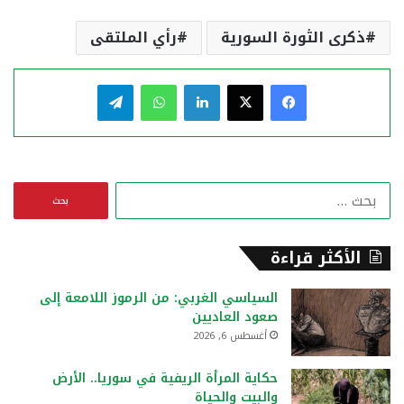
ذكرى الثورة السورية
رأي الملتقى
فيسبوك
‫X
لينكدإن
واتساب
تيلقرام
ا
ل
ب
ح
الأكثر قراءة
ث
ع
السياسي الغربي: من الرموز اللامعة إلى
ن
صعود العاديين
:
أغسطس 6, 2026
حكاية المرأة الريفية في سوريا.. الأرض
والبيت والحياة