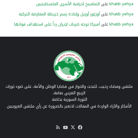
khatib yehya
على
التماسيح لحراسة الأسرى الفلسطينيين
khatib yehya
على
أوزغور أوزيل وإعادة رسم خريطة المعارضة التركية
khatib yehya
على
أميركا توجه ضربات لإيران رداً على استهداف قواتها
ملتقى وفضاء رحيب، للبحث والحوار في قضايا الوطن والأمة، على ضوء ثورات
الربيع العربي بعامة،
الثورة السورية بخاصة.
الأفكار والآراء الواردة في المقالات لاتعبر بالضرورة عن رأي ملتقى العروبيين
‫X
فيسبوك
‫YouTube
ملخص
الموقع