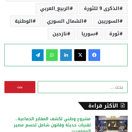
الذكرى 9 للثورة
الربيع_العربي
السوريين
الشمال السوري
الوطنية
ثورة
سوريا
نازحين
فيسبوك
‫X
لينكدإن
واتساب
تيلقرام
ا
ل
ب
ح
الأكثر قراءة
ث
ع
مشروع وطني لكشف المقابر الجماعية..
ن
تقنيات حديثة وقانون شامل لحسم مصير
:
المفقودين