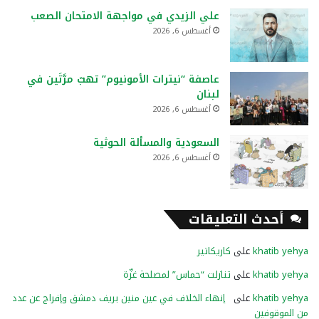
علي الزيدي في مواجهة الامتحان الصعب
أغسطس 6, 2026
عاصفة “نيترات الأمونيوم” تهبّ مرَّتَين في
لبنان
أغسطس 6, 2026
السعودية والمسألة الحوثية
أغسطس 6, 2026
أحدث التعليقات
khatib yehya
على
كاريكاتير
khatib yehya
على
تنازلت “حماس” لمصلحة غزّة
khatib yehya
على
إنهاء الخلاف في عين منين بريف دمشق وإفراج عن عدد
من الموقوفين