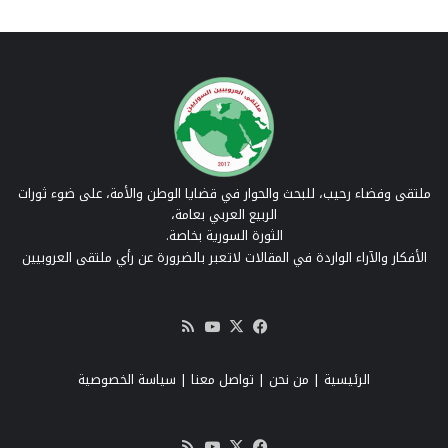
ملتقى وفضاء رحيب، للبحث والحوار في قضايا الوطن والأمة، على ضوء ثورات
الربيع العربي بعامة،
الثورة السورية بخاصة.
الأفكار والآراء الواردة في المقالات لاتعبر بالضرورة عن رأي ملتقى العروبيين
‫X
فيسبوك
‫YouTube
ملخص
الموقع
RSS
الرئيسية
|
من نحن
|
تواصل معنا
| سياسة الخصوصية
‫X
فيسبوك
‫YouTube
ملخص