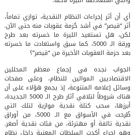
والتي استعادتها الليرة لاحقاً.
أي أن أثر إجراءات النظام النقدية، توازي تماماً،
أثر “قيصر” في أشد حُزمة عقوبات منه حتى الآن.
لكن، هل تستعيد الليرة ما خسرته بعد طرح
ورقة الـ 5000، كما سبق واستعادت ما خسرته
بعد حزمة العقوبات الأخيرة من “قيصر”؟
الجواب نجده في إجماع معظم المحللين
الاقتصاديين الموالين للنظام، وعلى صفحات
وسائل إعلامه المتنوعة، إذ يجمع هؤلاء على أن
هناك شروطاً لتلافي آثار طرح الـ 5000 الجديدة،
أبرزها، سحب كتلة نقدية موازية لتلك التي
طُرحت في الأسواق مع الـ 5000، من أوراق
نقدية تالفة أو مهترئة، من فئات نقدية أصغر.
وهو إجراء أكدت السلطات المعنية داخل نظام