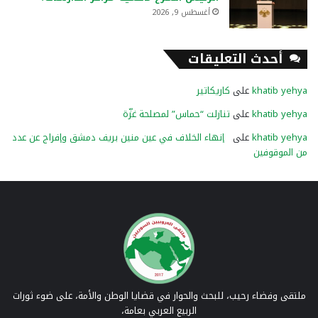
أغسطس 9, 2026
أحدث التعليقات
khatib yehya
على
كاريكاتير
khatib yehya
على
تنازلت “حماس” لمصلحة غزّة
khatib yehya
على
إنهاء الخلاف في عين منين بريف دمشق وإفراج عن عدد
من الموقوفين
ملتقى وفضاء رحيب، للبحث والحوار في قضايا الوطن والأمة، على ضوء ثورات
الربيع العربي بعامة،