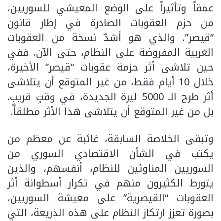
عمقاً وتأثيراً على الوضع المعيشي للسوريين،
من حزم العقوبات الصادرة في إطار قانون
“قيصر”. والذي هو أشدّ نسخة من العقوبات
الغربية المفروضة على النظام، حتى الآن. ففي
حين تلاشى أثر حزمة عقوبات “قيصر” الأخيرة،
خلال 10 أيام فقط، من غير المتوقع أن يتلاشى
أثر طرح الـ 5000 ليرة الجديدة، في وقتٍ قريبٍ.
بل من غير المتوقع أن يتلاشى هذا الأثر مطلقاً.
وتبقى الخلاصة السابقة، غائبة عن معظم من
يكتب في الشأن الاقتصادي السوري من
السوريين المناوئين للنظام، أنفسهم، والذين
يتورط الكثيرون منهم في تكرار أسطوانة أثر
العقوبات “القيصرية” على معيشة السوريين،
بصورة تعزز ارتكاز النظام على هذه الذريعة، التي