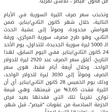
من قانون “قيصر”، تلاشى تقريباً.
وتذبذب سعر صرف الليرة السورية في الأيام
التالية، خلال شهر كانون الثاني/يناير، ضمن
هوامش محدودة، وصولاً إلى عشية الحدث
الثاني، وهو طرح مصرف سورية المركزي، ورقة
الـ 5000 ليرة سورية الجديدة، للتداول، يوم الأحد
24 كانون الثاني/يناير. ففي اليوم السابق، لهذا
التاريخ، أغلق سعر الصرف عند 2920 ليرة للدولار
الواحد. وخلال أربعة أيام فقط، هوى سعر
الصرف وصولاً إلى 3030 ليرة للدولار الواحد،
وذلك يوم الخميس 28 كانون الثاني/يناير. أي أن
الليرة فقدت 3,65% من قيمتها، وهي قيمة
توازي تقريباً تلك التي فقدتها بعيد فرض
الحزمة السادسة من عقوبات “قيصر”، قبل شهر،