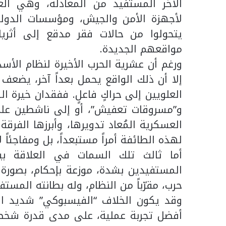
الآخر المستفيد من المعادلة، وهي ال
لأجهزة الأمن والجيش، ومؤسسات الدولة ا
يتحولوا من حالات فقر مدقع إلى أثري
مواقعهم الجديدة.
ورغم أن عشرية الحرب الأخيرة لنظام الأس
إلا أن ذلك الواقع يحمل بعداً آخر، يضع
العلويين إلى حراكٍ فاعلٍ. ففقدان خيرة ا
و”مسروقات تعفيش”، أو إلى ناشطين على
العسكرية المُعاد تدويرها، وأبرزها الفرق
لهذه الطائفة أمراً مستبعداً، بل ومفاجئا
أما ثالث تلك السمات في العلاقة ب
المستفيدين بشدة، موزعة بإحكام، بصورة ت
حرب، مقرّباً من النظام، وله بطانته المست
وقد يكون الخلاف “الفيسبوكي” شديد الل
أفضل تجربة عملية، على مدى قدرة شخصي