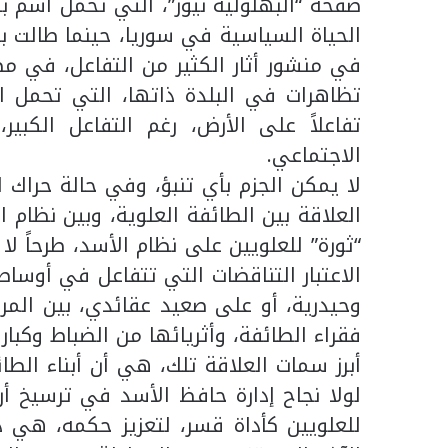
صفحة “البهلولية نيوز”، التي تحمل اسم بل
الحياة السياسية في سوريا، حينما طالت با
في منشور أثار الكثير من التفاعل، في مط
تظاهرات في البلدة ذاتها، التي تحمل 
تفاعلاً على الأرض، رغم التفاعل الكبير
الاجتماعي.
لا يمكن الجزم بأي تنبؤ، وفي حالة حراك 
العلاقة بين الطائفة العلوية، وبين نظام ا
“ثورة” للعلويين على نظام الأسد، طرحاً لا
الاعتبار التناقضات التي تتفاعل في أوسا
وحيدرية، أو على صعيد عقائدي، بين المر
فقراء الطائفة، وأثريائها من الضباط وكبا
أبرز سمات العلاقة تلك، هي أن أبناء الطا
لولا نجاح إدارة حافظ الأسد في ترسيخ أر
للعلويين كأداة قسر، لتعزيز حكمه، هي 