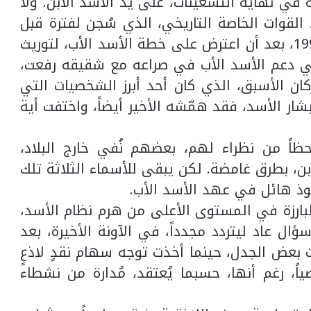
ي نهاية التسعينات، على يدّ الأسد الابن. ولا
القوات الخاصة التاريخي، الذي سُجن لفترة قبل
أن يُحال للتقاعد والتهميش، في العام 1994، بعد أن اعترض على خطة الأسد الأب، لتوريث
 في دعم الأسد الأب في صراعه مع شقيقه رفعت،
ركان الأسبق، الذي كان أحد أبرز الشخصيات التي
ار الأسد، فقد همّشه الأخير أيضاً، واختفت أية
اً من نظراء لهم، بعضهم نُفي خارج البلاد،
 بطرق غامضة. لكن يبقى للأسماء الثلاثة تلك
فوذ هائل في عهد الأسد الأب.
بارزة في المستوى الأعلى من هرم نظام الأسد،
ل عاد ليتردد مجدداً، في الآونة الأخيرة، بعد
بعض الجدل، حينما أخذت توجه سهام نقدٍ لاذعٍ
، رغم أنها، حسبما يُعتقد، مُدارة من نشطاء