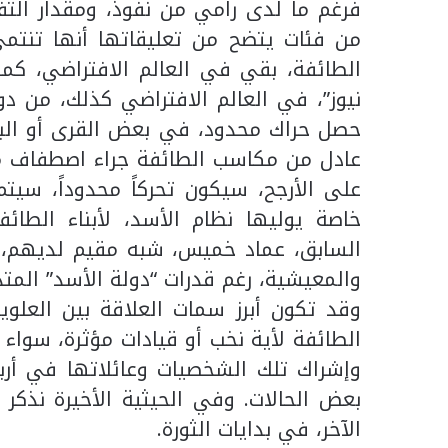
فرغم ما لدى رامي من نفوذ، ومقدار الت
من فئات يتضح من تعليقاتها أنها تنتمي
الطائفة، بقي في العالم الافتراضي، كما 
نيوز”، في العالم الافتراضي كذلك، من د
حصل حراك محدود، في بعض القرى أو البل
عادل من مكاسب الطائفة جراء اصطفاف معظم
على الأرجح، سيكون تحركاً محدوداً، سيت
خاصة يوليها نظام الأسد، لأبناء الطائ
السابق، عماد خميس، شبه مقيم لديهم، 
والمعيشية، رغم قدرات “دولة الأسد” المتد
وقد تكون أبرز سمات العلاقة بين العلوي
الطائفة لأية نخب أو قيادات مؤثرة، سواء د
وإشراك تلك الشخصيات وعائلاتها في أرباح
بعض الحالات. وفي الحيثية الأخيرة نذكر ج
الآخر، في بدايات الثورة.