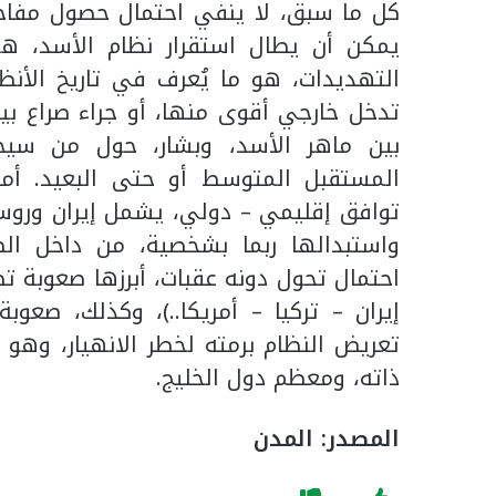
كل ما سبق، لا ينفي احتمال حصول مفاجآت.
يمكن أن يطال استقرار نظام الأسد، هو 
التهديدات، هو ما يُعرف في تاريخ الأنظ
تدخل خارجي أقوى منها، أو جراء صراع بين 
بين ماهر الأسد، وبشار، حول من سيخل
المستقبل المتوسط أو حتى البعيد. أما
توافق إقليمي – دولي، يشمل إيران وروسيا
واستبدالها ربما بشخصية، من داخل الط
احتمال تحول دونه عقبات، أبرزها صعوبة تص
إيران – تركيا – أمريكا..)، وكذلك، صعوب
تعريض النظام برمته لخطر الانهيار، وهو 
ذاته، ومعظم دول الخليج.
المصدر: المدن