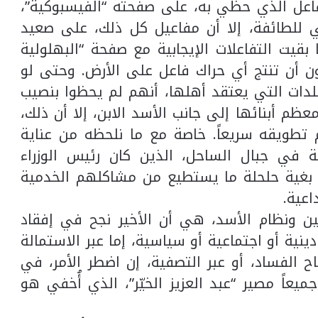
فاعل الذي حظي به، على صفحته “الفيسبوكية”،
 للطائفة، إلا أن مفاعيل كل ذلك، على صعيد
بقيت التفاعلات الإيجابية مع صفحة “البهلولية
ون أن تنتج أي حراك فاعل على الأرض. وحتى لو
دات التي يعتقد أهلها، أنهم لم يحظوا بنصيب
 أبنائها إلى جانب الأسد الابن، إلا أن ذلك،
م تطويقه سريعاً. خاصة مع ما نلحظه من عناية
فة في جبال الساحل، الذين كان رئيس الوزراء
بغية حلحلة ما يستطيع من مشاكلهم الخدمية
اعية.
ين ونظام الأسد، هي أن الأخير نجح في إفقاد
ينية أو اجتماعية أو سياسية، إما عبر الاستمالة
 الفساد، أو عبر التصفية، إن اضطر الأمر، في
ميعاً مصير “عبد العزيز الخيّر”، الذي أُخفي هو