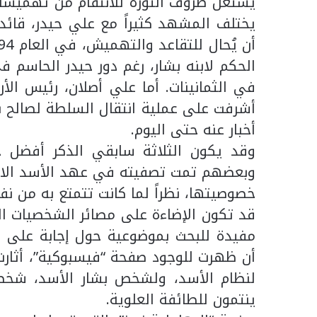
يستغل ظروف الثورة للانتقام من تهميشه ف
يختلف المشهد كثيراً مع علي حيدر، قائد 
الحكم لابنه بشار، رغم دور حيدر الحاسم
في الثمانينات. أما علي أصلان، رئيس الأ
أشرفت على عملية انتقال السلطة لصالح بش
أخبار عنه حتى اليوم.
وقد يكون الثلاثة سابقي الذكر أفضل حظ
وبعضهم تمت تصفيته في عهد الأسد الابن،
خصوصيتها، نظراً لما كانت تتمتع به من ن
قد تكون الإضاءة على مصائر الشخصيات ال
مفيدة للبحث بموضوعية حول إجابة على سؤا
أن ظهرت للوجود صفحة “فيسبوكية”، أثارت 
لنظام الأسد، ولشخص بشار الأسد، شخصياً
ينتمون للطائفة العلوية.