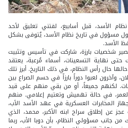
نظام الأسد، قبل أسابيع، لفتني تعليق لأحد
أول مسؤول في تاريخ نظام الأسد، يُتوفى بشكل
ظ الأسد.
صير شخصيات بارزة، شاركت في تأسيس وتثبيت
 حتى نهاية التسعينات، أسماء مُرعبة، يعتقد
الها حال رأس النظام، في ذلك التاريخ. أبرز تلك
، وآخرون لعبوا دوراً بارزاً في حسم الصراع بين
نات. لكنهم جميعاً، أو من بقي منهم على قيد
العمر، في حالة تهميش وتعتيم إعلامي. منهم
هاز المخابرات العسكرية في عهد الأسد الأب،
عجز عن إطلاق سراح ابنه الأكبر، محمد، الذي
العام 2012، جراء شكوك من جانب مسؤولي النظام، بأن دوبا الأب، ربما