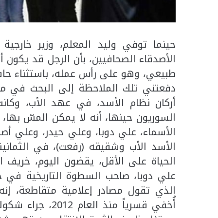
حينما توفي وليد المعلم، وزير خارجية 
الأصدقاء الصحافيين، بأن الرجل قد يكون 
طبيعي، وهو على رأس عمله، باستثناء حاف
دفعتني تلك الملاحظة إلى البحث في م
أركان نظام الأسد، في عهد الأب، وكانت
السوريون حينها، أنه لا يمكن المسّ بها، ح
الأسماء، علي دوبا، وعلي حيدر، وعلي أصلان
الأسد الأب وشقيقه (رفعت)، في الثماني
الحياة على الأقل، يقضون اليوم، خريف 
علي دوبا، صاحب السطوة التاريخية في ج
الذي تقول مصادر إعلامية متقاطعة، إنه 
أُخفي قسرياً منذ 