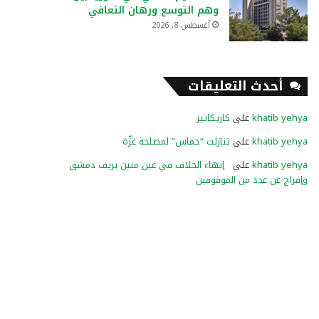
وهم التوسع ورهان التعافي
أغسطس 8, 2026
أحدث التعليقات
khatib yehya
على
كاريكاتير
khatib yehya
على
تنازلت “حماس” لمصلحة غزّة
khatib yehya
على
إنهاء الخلاف في عين منين بريف دمشق
وإفراج عن عدد من الموقوفين