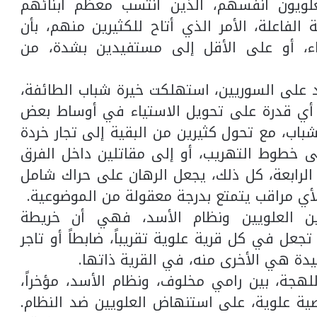
علويون أنفسهم، الذين انتسب معظم أبنائهم
لفاعلة، الأمر الذي أتاح للكثيرين منهم، بأن
اء، أو على الأقل إلى مستفيدين بشدة، من
د على السوريين، استهلكت خيرة شباب الطائفة،
ف أي قدرة على تحويل الاستياء في أوساط بعض
لشباب، مع تحول كثيرين من البقية إلى تجار خردة
 خطوط التهريب، أو إلى مقاتلين داخل الفرق
ة الرابعة، كل ذلك، يجعل الرهان على حراك شامل
ً لأي مراقب يتمتع بدرجة معقولة من الموضوعية.
ين العلويين ونظام الأسد، فهي أن خريطة
جعل في كل قرية علوية تقريباً، ضابطاً أو تاجر
فيدة هي الأخرى منه، في القرية ذاتها.
هجة، بين رامي مخلوف، ونظام الأسد، مؤخراً،
ة علوية، على استنهاض العلويين ضد النظام.