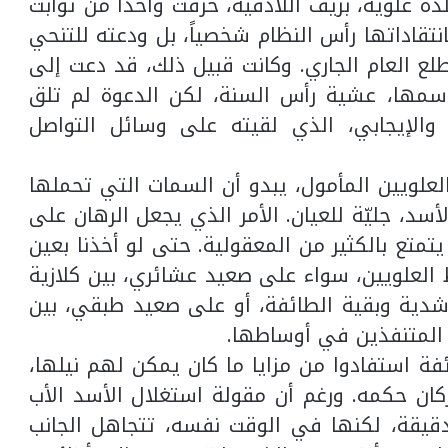
دة علوية، بريف اللاذقية، خرقت واحداً من ثوابت
نتقاداتها رأس النظام شخصياً، بل ودعته للتنحي
لع العام الجاري. وكانت قبيل ذلك، قد دعت إلى
اسمها، عشية رأس السنة، لكن الدعوة لم تلق
، والإيجابي، الذي لقيته على وسائل التواصل
العلويين المأمول، يبدو أن السمات التي تحملها
لأسد، جليّة للعيان. الأمر الذي يجعل الرهان على
 يتمتع بالكثير من المعقولية. حتى لو أخذنا بعين
ط العلويين، سواء على صعيد عشائري، بين كلازية
شدية وبقية الطائفة، أو على صعيد طبقي، بين
ر المتنفذين في أوساطها.
ئفة استفادوا من مزايا ما كان يمكن لهم نيلها،
كان حكمه. ورغم أن مقولة استغلال الأسد الأب
دقيقة، لكنها في الوقت نفسه، تتجاهل الجانب