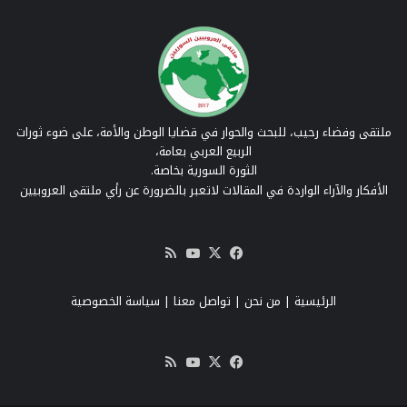
ملتقى وفضاء رحيب، للبحث والحوار في قضايا الوطن والأمة، على ضوء ثورات
الربيع العربي بعامة،
الثورة السورية بخاصة.
الأفكار والآراء الواردة في المقالات لاتعبر بالضرورة عن رأي ملتقى العروبيين
‫X
فيسبوك
‫YouTube
ملخص
الموقع
RSS
الرئيسية
|
من نحن
|
تواصل معنا
| سياسة الخصوصية
‫X
فيسبوك
‫YouTube
ملخص
الموقع
RSS