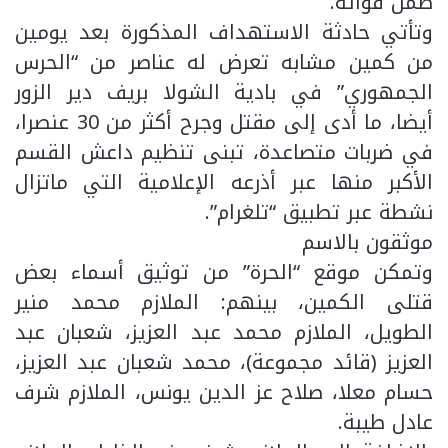
ضمن قواته.
وتأتي حادثة الاستهداف المذكورة بعد يومين
من كمين مشابه تعرض له عناصر من “الحرس
الجمهوري” في بادية الشولا بريف دير الزور
أيضا، ما أدى إلى مقتل وجرح أكثر من 30 عنصرا،
في ضربات متصاعدة، تبنى تنظيم داعش القسم
الأكبر منها عبر أذرعه الإعلامية التي ماتزال
نشطة عبر تطبيق “تلغرام”.
موثقون بالاسم
وتمكن موقع “الحرة” من توثيق أسماء بعض
قتلى الكمين، بينهم: الملازم محمد منير
الطويل، الملازم محمد عبد العزيز، شعبان عبد
العزيز (قائد مجموعة)، محمد شعبان عبد العزيز،
حسام معلا، صلاح عز الدين يونس، الملازم شرف
عادل طيبة.