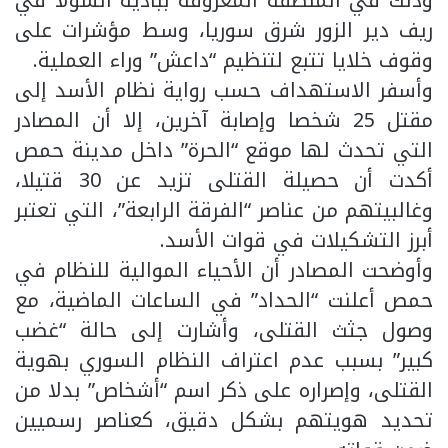
وذلك في المنطقة المعروفة ببادية الشولا في
ريف دير الزور شرق سوريا، وسط مؤشرات على
وقوف خلايا تتبع لتنظيم “داعش” وراء العملية.
وأسفر الاستهداف حسب رواية نظام الأسد إلى
مقتل 25 شخصا وإصابة آخرين، إلا أن المصادر
التي تحدث لها موقع “الحرة” داخل مدينة حمص
أكدت أن حصيلة القتلى تزيد عن 30 قتيلا،
وغالبيتهم من عناصر “الفرقة الرابعة”، التي تعتبر
أبرز التشكيلات في قوات الأسد.
وأوضحت المصادر أن الأحياء الموالية للنظام في
حمص أعلنت “الحداد” في الساعات الماضية، مع
وصول جثث القتلى، وأشارت إلى حالة “غضب
كبير” بسبب عدم اعتراف النظام السوري بهوية
القتلى، وإصراره على ذكر اسم “أشخاص” بدلا من
تحديد هويتهم بشكل دقيق، كعناصر رسميين