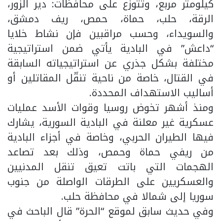
كيلومتر مربع، وتتوزع على محافظات: دير الزور،
الرقة، حلب، حماة، حمص، ريف دمشق،
والسويداء، وحسب مراقبين فإن نشاط خلايا
“داعش” في البادية يأتي ضمن استراتيجية
مختلفة بشكل جذري عن استراتيجياته السابقة
في القتال، خاصة من ناحية تنقّل المقاتلين أو
أساليب الاستهداف المحددة.
ومنذ أشهر تخوض روسيا وقوات الأسد عمليات
عسكرية غير معلنة في البادية السورية، يشارك
فيها الطيران الحربي، وخاصة في أجزاء البادية
من ريفي حماة وحمص، وذلك بعد تصاعد
الهجمات التي باتت تعيق تنقل المدنيين
والعسكريين على الطرقات الواصلة من جنوب
سوريا إلى شمالا في محافظة حلب.
وفي حديث سابق لموقع “الحرة” قال الباحث في