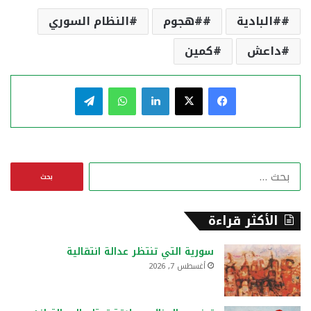
#البادية
#هجوم
النظام السوري
داعش
كمين
فيسبوك
‫X
لينكدإن
واتساب
تيلقرام
ا
ل
ب
ح
الأكثر قراءة
ث
ع
سورية التي تنتظر عدالة انتقالية
ن
أغسطس 7, 2026
: