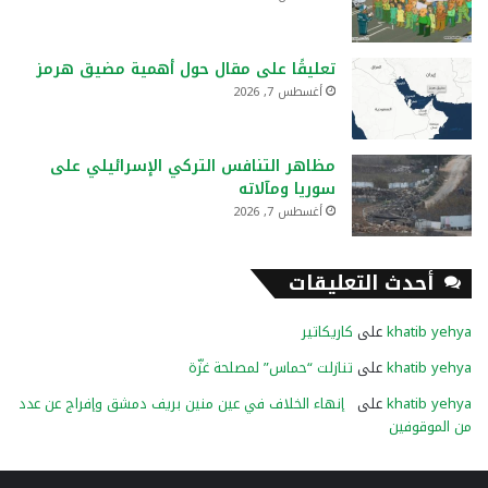
تعليقًا على مقال حول أهمية مضيق هرمز
أغسطس 7, 2026
مظاهر التنافس التركي الإسرائيلي على
سوريا ومآلاته
أغسطس 7, 2026
أحدث التعليقات
khatib yehya
على
كاريكاتير
khatib yehya
على
تنازلت “حماس” لمصلحة غزّة
khatib yehya
على
إنهاء الخلاف في عين منين بريف دمشق وإفراج عن عدد
من الموقوفين