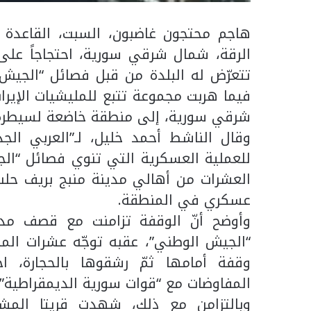
هاجم محتجون غاضبون، السبت، القاعدة
الرقة، شمال شرقي سورية، احتجاجاً عل
تتعرّض له البلدة من قبل فصائل “الجيش 
فيما هربت مجموعة تتبع للمليشيات الإيران
شرقي سورية، إلى منطقة خاضعة لسيطرة “
وقال الناشط أحمد خليل، لـ”العربي الج
للعملية العسكرية التي تنوي فصائل “الج
العشرات من أهالي مدينة منبج بريف حل
عسكري في المنطقة.
وأوضح أنّ الوقفة تزامنت مع قصف مد
“الجيش الوطني”، عقبه توجّه عشرات المحت
وقفة أمامها ثمّ رشقوها بالحجارة، 
المفاوضات مع “قوات سورية الديمقراطية” 
وبالتزامن مع ذلك، شهدت قريتا الم