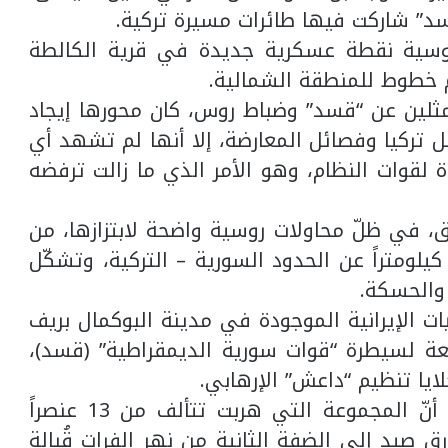
د” شاركت فيها طائرات مسيرة تركية.
روسية نقطة عسكرية جديدة في قرية الكالطة
 خطوط للمنطقة الشمالية.
مثلين عن “قسد” وضباط روس، كان محورها إيجاد
تركيا وفصائل المعارضة، إلا أنها لم تشهد أي
ة لقوات النظام، وهو الأمر الذي ما زالت ترفضه
 في ظلّ محاولات روسية واضحة لابتزازها، من
جل تسليم البلدة التي تقع على بعد 37 كيلومتراً عن الحدود السورية – التركية، وتشكّل
والحسكة.
ت الإيرانية الموجودة في مدينة البوكمال بريف
ة لسيطرة “قوات سورية الديمقراطية” (قسد)،
ايا تنظيم “داعش” الإرهابي.
وذكر موقع “نهر ميديا” المحلي، السبت، أنّ المجموعة التي هربت تتألف من 13 عنصراً
هربوا عبر زوارق صيد إلى الضفة الثانية من نهر الفرات قُبالة