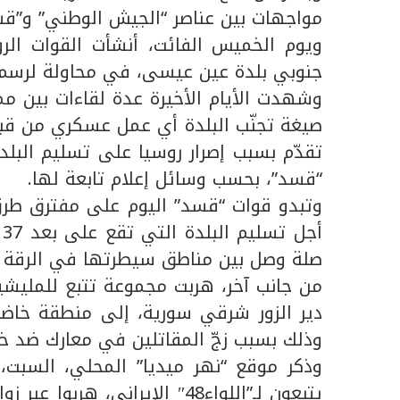
مواجهات بين عناصر “الجيش الوطني” و”قس
ويوم الخميس الفائت، أنشأت القوات ال
جنوبي بلدة عين عيسى، في محاولة لرسم
وشهدت الأيام الأخيرة عدة لقاءات بين م
صيغة تجنّب البلدة أي عمل عسكري من قبل 
تقدّم بسبب إصرار روسيا على تسليم البلد
“قسد”، بحسب وسائل إعلام تابعة لها.
وتبدو قوات “قسد” اليوم على مفترق طرق،
أ
صلة وصل بين مناطق سيطرتها في الرقة 
من جانب آخر، هربت مجموعة تتبع للمليشيا
دير الزور شرقي سورية، إلى منطقة خاضع
وذلك بسبب زجّ المقاتلين في معارك ضد خل
يتبعون لـ”اللواء48″ الإيراني، 