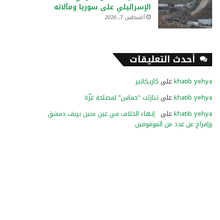
الإسرائيلي على سوريا ومآلاته
أغسطس 7, 2026
أحدث التعليقات
khatib yehya
على
كاريكاتير
khatib yehya
على
تنازلت “حماس” لمصلحة غزّة
khatib yehya
على
إنهاء الخلاف في عين منين بريف دمشق
وإفراج عن عدد من الموقوفين