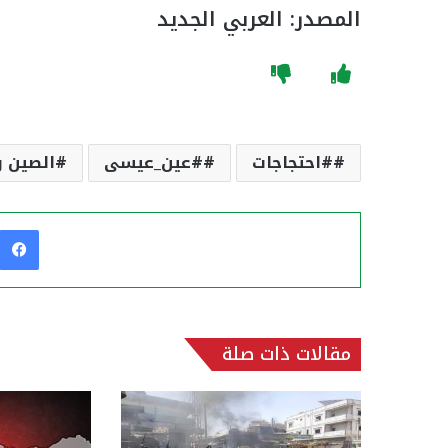
المصدر: العربي الجديد
#احتجاجات
#عين_عيسى
الصين ر
مقالات ذات صلة