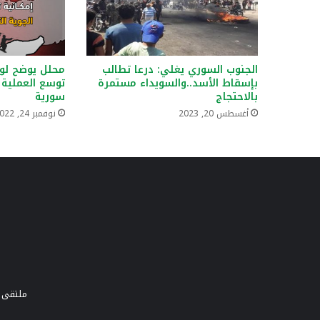
الجنوب السوري يغلي: درعا تطالب
محلل يوضح لوك
بإسقاط الأسد..والسويداء مستمرة
توسع العملية 
بالاحتجاج
سورية
أغسطس 20, 2023
نوفمبر 24, 2022
ملتقى و