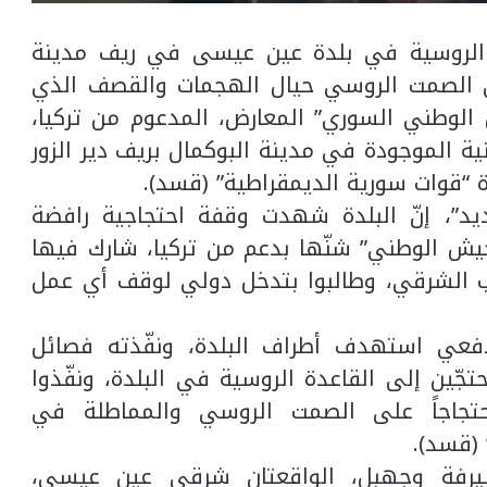
 الروسية في بلدة عين عيسى في ريف مدينة
ى الصمت الروسي حيال الهجمات والقصف الذي
الوطني السوري” المعارض، المدعوم من تركيا،
ية الموجودة في مدينة البوكمال بريف دير الزور
قوات سورية الديمقراطية” (قسد).
ديد”، إنّ البلدة شهدت وقفة احتجاجية رافضة
يش الوطني” شنّها بدعم من تركيا، شارك فيها
ب الشرقي، وطالبوا بتدخل دولي لوقف أي عمل
فعي استهدف أطراف البلدة، ونفّذته فصائل
جّين إلى القاعدة الروسية في البلدة، ونفّذوا
احتجاجاً على الصمت الروسي والمماطلة في
(قسد).
شيرفة وجهبل، الواقعتان شرقي عين عيسى،