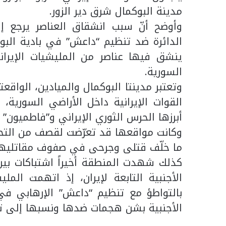
مدينة البوكمال شرق دير الزور.
وأوضح أنّ سبب انشقاق العناصر يرجع 
الدائرة ضد تنظيم “داعش” في بادية البو
ينشق فيها عناصر من المليشيات الإيران
السورية.
وتعتبر مدينتا البوكمال والميادين، الواقع
القوات الإيرانية داخل الأراضي السورية
أبرزها الحرس الثوري الإيراني و”فاطميون” و
وكانت مواقعها قد تعرّضت لقصف من التح
ما خلّف قتلى وجرحى في صفوف مقاتليها، و
كذلك شهدت المنطقة أخيراً اشتباكات بين 
الأجنبية التابعة لإيران، إذ اتهمت المل
بالتواطؤ مع تنظيم “داعش” الإرهابي ف
الأجنبية بشن هجمات ضدها ونسبها إلى ت