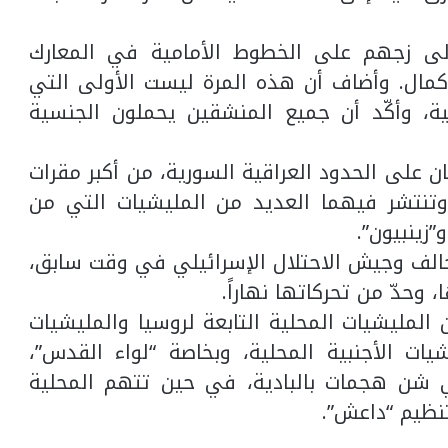
إلى زجهم على الخطوط الأمامية في المعارك
كمال. وأضاف أن هذه المرة ليست الأولى التي
ية، وأكّد أن جميع المنشقين يحملون الجنسية
تان على الحدود العراقية السورية، من أكبر مقرات
، وتنتشر فيهما العديد من المليشيات التي من
”زينبيون”.
الف وجيش الاحتلال الإسرائيلي في وقت سابق،
حدّ من تحركاتها نهاراً.
المليشيات المحلية التابعة لروسيا والمليشيات
يشيات الأجنبية المحلية، وبخاصة “لواء القدس”،
ي شن هجمات بالبادية، في حين تتهم المحلية
نظيم “داعش”.