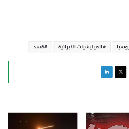
وسيا
الميليشيات الايرانية
قسد
فيسبوك
‫X
لينكدإن