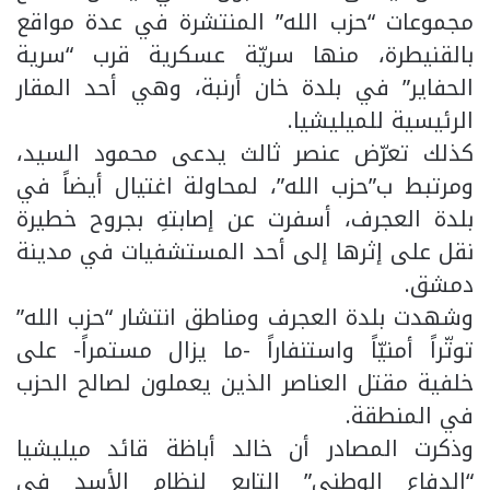
مجموعات “حزب الله” المنتشرة في عدة مواقع
بالقنيطرة، منها سريّة عسكرية قرب “سرية
الحفاير” في بلدة خان أرنبة، وهي أحد المقار
الرئيسية للميليشيا.
كذلك تعرّض عنصر ثالث يدعى محمود السيد،
ومرتبط ب”حزب الله”، لمحاولة اغتيال أيضاً في
بلدة العجرف، أسفرت عن إصابتهِ بجروح خطيرة
نقل على إثرها إلى أحد المستشفيات في مدينة
دمشق.
وشهدت بلدة العجرف ومناطق انتشار “حزب الله”
توتّراً أمنيّاً واستنفاراً -ما يزال مستمراً- على
خلفية مقتل العناصر الذين يعملون لصالح الحزب
في المنطقة.
وذكرت المصادر أن خالد أباظة قائد ميليشيا
“الدفاع الوطني” التابع لنظام الأسد في