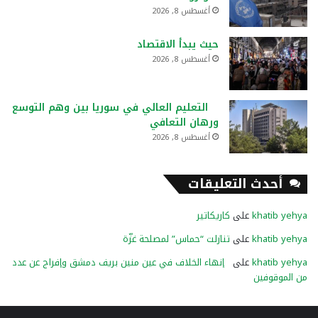
أغسطس 8, 2026
حيث يبدأ الاقتصاد
أغسطس 8, 2026
التعليم العالي في سوريا بين وهم التوسع
ورهان التعافي
أغسطس 8, 2026
أحدث التعليقات
khatib yehya
على
كاريكاتير
khatib yehya
على
تنازلت “حماس” لمصلحة غزّة
khatib yehya
على
إنهاء الخلاف في عين منين بريف دمشق وإفراج عن عدد
من الموقوفين