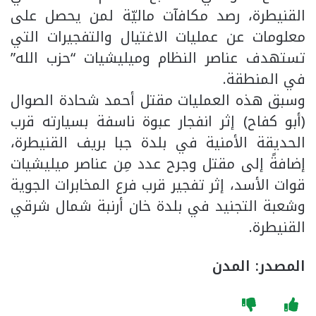
القنيطرة، رصد مكافآت ماليّة لمن يحصل على
معلومات عن عمليات الاغتيال والتفجيرات التي
تستهدف عناصر النظام وميليشيات “حزب الله”
في المنطقة.
وسبق هذه العمليات مقتل أحمد شحادة الصوال
(أبو كفاح) إثر انفجار عبوة ناسفة بسيارته قرب
الحديقة الأمنية في بلدة جبا بريف القنيطرة،
إضافةً إلى مقتل وجرح عدد مِن عناصر ميليشيات
قوات الأسد، إثر تفجير قرب فرع المخابرات الجوية
وشعبة التجنيد في بلدة خان أرنبة شمال شرقي
القنيطرة.
المصدر: المدن