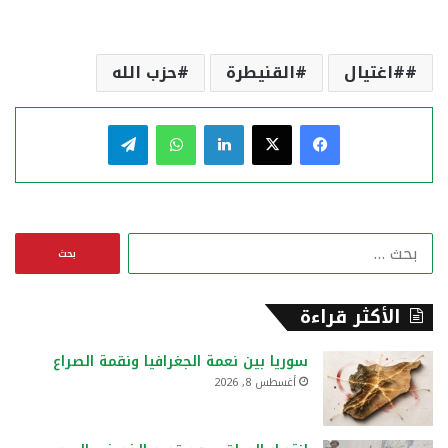
#اغتيال
القنيطرة
حزب الله
فيسبوك
‫X
لينكدإن
واتساب
تيلقرام
ا
ل
ب
ح
الأكثر قراءة
ث
ع
سوريا بين نعمة الجغرافيا ونقمة الصراع
ن
أغسطس 8, 2026
: