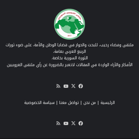
ملتقى وفضاء رحيب، للبحث والحوار في قضايا الوطن والأمة، على ضوء ثورات
الربيع العربي بعامة،
الثورة السورية بخاصة.
الأفكار والآراء الواردة في المقالات لاتعبر بالضرورة عن رأي ملتقى العروبيين
‫X
فيسبوك
‫YouTube
ملخص
الموقع
RSS
الرئيسية
|
من نحن
|
تواصل معنا
| سياسة الخصوصية
‫X
فيسبوك
‫YouTube
ملخص
الموقع
RSS