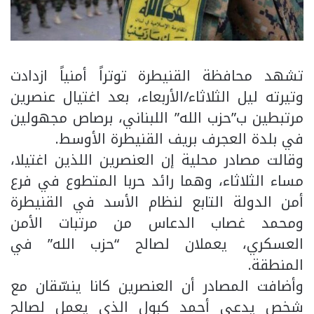
تشهد محافظة القنيطرة توتراً أمنياً ازدادت
وتيرته ليل الثلاثاء/الأربعاء، بعد اغتيال عنصرين
مرتبطين ب”حزب الله” اللبناني، برصاص مجهولين
في بلدة العجرف بريف القنيطرة الأوسط.
وقالت مصادر محلية إن العنصرين اللذين اغتيلا،
مساء الثلاثاء، وهما رائد حربا المتطوع في فرع
أمن الدولة التابع لنظام الأسد في القنيطرة
ومحمد غصاب الدعاس من مرتبات الأمن
العسكري، يعملان لصالح “حزب الله” في
المنطقة.
وأضافت المصادر أن العنصرين كانا ينسّقان مع
شخص يدعى أحمد كبول الذي يعمل لصالح