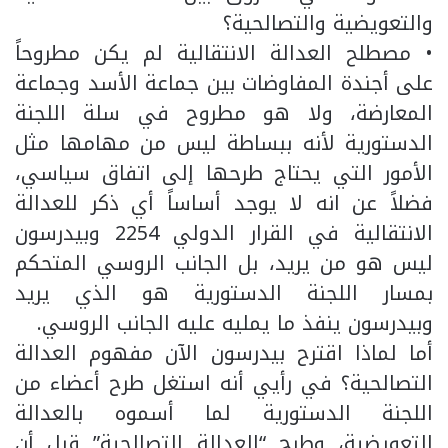
والتعويضية والتصالحية؟
• مصطلح العدالة الانتقالية لم يكن مطروحاً
على أجندة المفاوضات بين جماعة الأسد وجماعة
المعارضة، ولا هو مطروح في سلة اللجنة
الدستورية لأنه ببساطة ليس من مهامها مثل
الأمور التي يحتاج طرحها إلى اتفاق سياسي،
فضلاً عن انه لا يوجد أساساً أي ذكر للعدالة
الانتقالية في القرار الدولي 2254 وبيدرسون
ليس هو من يريد، بل الجانب الروسي المتحكم
بمسار اللجنة الدستورية هو الذي يريد
وبيدرسون ينفذ ما يمليه عليه الجانب الروسي.
أما لماذا اقترح بيدرسون الآن مفهوم العدالة
التصالحية؟ في رأيي أنه استغل طرح أعضاء من
اللجنة الدستورية لما أسموه بالعدالة
التعويضية، وطرح “العدالة التصالحية” قبل أن