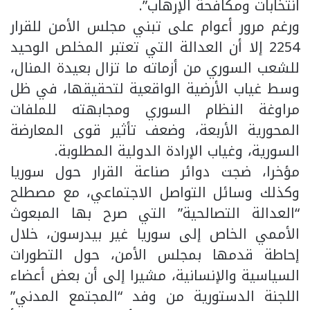
انتخابات ومكافحة الإرهاب”.
ورغم مرور أعوام على تبني مجلس الأمن للقرار
2254 إلا أن العدالة التي تعتبر المخلص الوحيد
للشعب السوري من أزماته ما تزال بعيدة المنال،
وسط غياب الأرضية الواقعية لتحقيقها، في ظل
مراوغة النظام السوري ومجابهته للملفات
المحورية الأربعة، وضعف تأثير قوى المعارضة
السورية، وغياب الإرادة الدولية المطلوبة.
مؤخرا، ضجت دوائر صناعة القرار حول سوريا
وكذلك وسائل التواصل الاجتماعي، مع مصطلح
“العدالة التصالحية” التي صرح بها المبعوث
الأممي الخاص إلى سوريا غير بيدرسون، خلال
إحاطة قدمها بمجلس الأمن، حول التطورات
السياسية والإنسانية، مشيرا إلى أن بعض أعضاء
اللجنة الدستورية من وفد “المجتمع المدني”