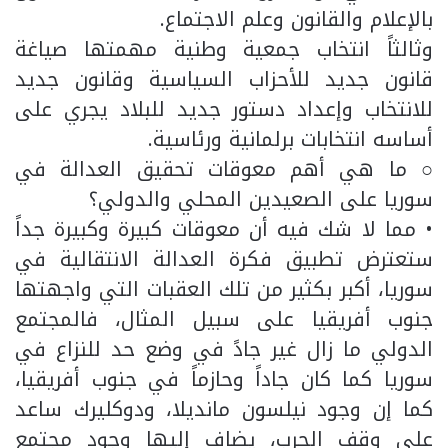
بالإعلام والقانون وعلم الاجتماع.
وثالثاً انتخاب جمعية وطنية مهمتها صياغة
قانون جديد للأحزاب السياسية وقانون جديد
للانتخاب وإعداد دستور جديد للبلاد يجري على
أساسه انتخابات برلمانية ورئاسية.
○ ما هي أهم معوقات تحقيق العدالة في
سوريا على الصعيدين المحلي والدولي؟
• مما لا شك فيه أن معوقات كبيرة وكبيرة جداً
ستعترض تطبيق فكرة العدالة الانتقالية في
سوريا، أكبر بكثير من تلك العقبات التي واجهتها
جنوب أفريقيا على سبيل المثال، فالمجتمع
الدولي ما زال غير جادً في وضع حد للنزاع في
سوريا كما كان جاداً وحازماً في جنوب أفريقيا،
كما إن وجود نيلسون مانديلا، ودوكليرك ساعد
على وقف الحرب، يضاف إليها وجود مجتمع