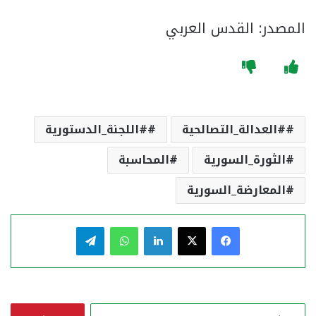
المصدر: القدس العربي
#العدالة_التصالحية
#اللجنة_الدستورية
الثورة_السورية
المحاسبة
المعارضة_السورية
فيسبوك
‫X
لينكدإن
واتساب
تيلقرام
ا