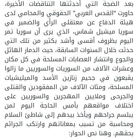
بعد الضجة التي أحدثتها التناقضات الأخيرة،
حاورت “القدس العربي” الحقوقي والمحامي‏ لدى
‏هيئة الدفاع عن معتقلي الرأي والضمير في
سوريا ميشيل شماس، الذي يرى أن سوريا تمر
اليوم بظروف أقسى وأشد بكثير من تلك التي
حدثت خلال السنوات السابقة، حيث الدمار الهائل
والجوع وانتشار العصابات المسلحة في كل مكان
وعشرات الآلاف من السوريات والسوريين ما زالوا
يقبعون في جحيم زنازين الأسد والميليشيات
المسلحة، ومئات الآلاف من المفقودين والقتلى
والجرحى وملايين المهجرين والسوريين على
اختلاف مواقعهم بأمس الحاجة اليوم لمن
يبلسم جراحهم ويأخذ بيدهم إلى شاطئ السلام
ومحاسبة من تسبب بمعاناتهم وارتكب الجرائم
بحقهم. وهنا نص الحوار: