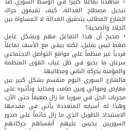
○ شاهدنا تفاعلا كبيرا في الوسط السوري ضد
تبديل مصطلح العدالة، كيف تقيمون حراك
الشارع المطالب بتحقيق العدالة لا المساواة بين
الجلاد والضحية؟
• صحيح أن هذا التفاعل مهم ويشكل عامل
ضغط ليس بقليل، لكنه يبقى مع الأسف تفاعلاً
فردياً غير منظماً على مواقع التواصل الاجتماعي
سرعان ما يخبو في ظل غياب القوى المنظمة
والمؤمنة بحركة الناس ومطالبها.
فالشارع السوري اليوم منقسم بشكل كبير بين
معارض وموالي وبين صامت ومحايد وتأثيره على
مجريات الحل في سوريا ما زال ضعيفاً حتى الآن،
وهذا له أسبابه المتعددة يأتي في مقدمها
الاستبداد الطويل الذي ما زال جاثماً على صدور
السوريين يحبس عليهم أنفساهم حركاتهم