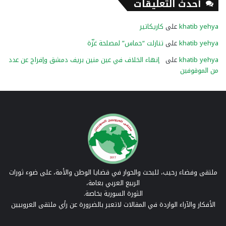
أحدث التعليقات
khatib yehya
على
كاريكاتير
khatib yehya
على
تنازلت “حماس” لمصلحة غزّة
khatib yehya
على
إنهاء الخلاف في عين منين بريف دمشق وإفراج عن عدد
من الموقوفين
ملتقى وفضاء رحيب، للبحث والحوار في قضايا الوطن والأمة، على ضوء ثورات
الربيع العربي بعامة،
الثورة السورية بخاصة.
الأفكار والآراء الواردة في المقالات لاتعبر بالضرورة عن رأي ملتقى العروبيين