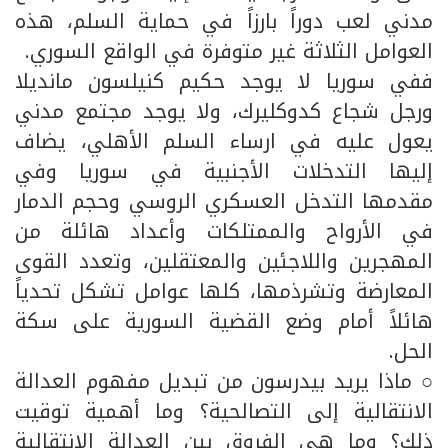
مدني لعب دوراً بارزاً في حماية السلم، هذه
العوامل الثلاثة غير متوفرة في الواقع السوري.
ففي سوريا لا يوجد حكيم كنيلسون مانديلا
ورجل شجاع كدوكليرك، ولا يوجد مجتمع مدني
يعول عليه في ارساء السلم الأهلي، يضاف
إليها التدخلات الأجنبية في سوريا وفي
مقدمها التدخل العسكري الروسي وحجم الدمار
في الأرواح والممتلكات وأعداد هائلة من
المهجرين واللاجئين والمعتقلين، وتعدد القوى
المعارضة وتشرذمها، كلها عوامل تشكل تحدياً
هائلاً أمام وضع القضية السورية على سكة
الحل.
○ ماذا يريد بيدرسون من تبديل مفهوم العدالة
الانتقالية إلى التصالحية؟ وما أهمية توقيت
ذلك؟ وما هي الفروق بين العدالة الانتقالية