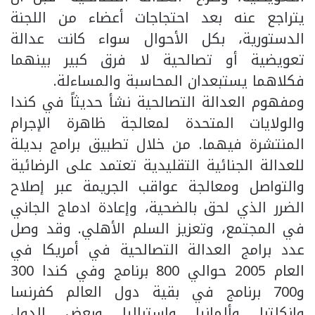
يتراجع عنه بعد احتجاجات أعضاء من اللجنة
الدستورية، بكل الأحوال سواء كانت عدالة
تعويضية أو تصالحية لا فرق كبير بينهما
فكلاهما يستبعدان المحاسبة والمساءلة.
ومفهوم العدالة التصالحية نشأ حديثاً في كندا
والولايات المتحدة لمعالجة ظاهرة الإجرام
المنتشرة فيهما. من خلال تطبيق برامج بديلة
للعدالة الجنائية التقليدية تعتمد على الرضائية
والتواصل ومعالجة عواقب الجريمة عبر إصلاح
الضرر الذي لحق بالضحية، وإعادة ادماج الجاني
في المجتمع، وتعزيز السلم الأهلي. وقد وصل
عدد برامج العدالة التصالحية في أمريكا في
العام 2005 حوالي 800 برنامج وفي كندا 300
و700 برنامج في بقية دول العالم كفرنسا
وانكلترا وألمانيا واستراليا وبعض الدول