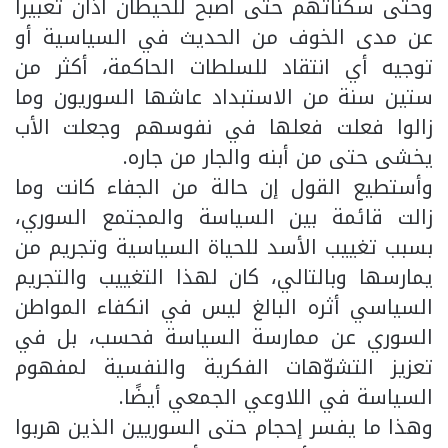
وحتى سكناتهم حتى أصبح للحيطان أذان تعبيراً
عن مدى الخوف من الحديث في السياسية أو
توجيه أي انتقاد للسلطات الحاكمة، أكثر من
ستين سنة من الاستبداد عاشها السوريون وما
زالوا فعلت فعلها في نفوسهم وجعلت الأب
يخشى حتى من أبنه والجار من جاره.
وأستطيع القول إن حالة من الجفاء كانت وما
زالت قائمة بين السياسة والمجتمع السوري،
بسبب تغييب الأسد للحياة السياسية وتجريم من
يمارسها وبالتالي، كان لهذا التغييب والتجريم
السياسي أثره البالغ ليس في انكفاء المواطن
السوري عن ممارسة السياسة فحسب، بل في
تعزيز التشوّهات الفكرية والنفسية لمفهوم
السياسة في اللاوعي الجمعي أيضًا.
وهذا ما يفسر إحجام حتى السوريين الذين هربوا