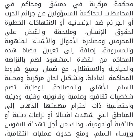
محكمة مركزية في دمشق ومحاكم في
المحافظات لمحاكمة المسؤولين عن جرائم الحرب
أو الجرائم ضد الإنسانية أو الانتهاكات الخطيرة
لحقوق الإنسان، وملاحقة والقبض على
المجرمين ومصادرة الأموال والأشياء المنهوبة
والمسروقة. إضافة إلى تعيين قضاة هذه
المحاكم من القضاة المشهود لهم بالنزاهة
والحيادية والاستقلال، مع ضمان جميع شروط
المحاكمة العادلة. وتشكيل لجان مركزية ومحلية
للسلم الأهلي والمصالحة الوطنية تضم
شخصيات ثقافية وعلمية وقانونية وفنية ودينية
واجتماعية ذات احترام مهمتها الذهاب إلى
المناطق التي شهدت اقتتالا أو نزاعات دينية أو
طائفية أو قومية، وذلك من أجل تهدئة النفوس
وإرساء السلم، ومنع حدوث عمليات انتقامية،