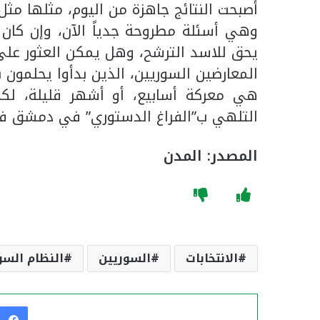
أصبحت النتائج جاهزة من اليوم، مثلها مث
وهي أسئلة مطروحة جدياً الآن، وإن كان 
يحق للاسد الترشح، وهل يمكن العثور على
المعارضين السوريين، الذين بدأوا يحلمون
هي معركة أسابيع، أو أشهر قليلة، لكي يُ
التلهي ب”الفراغ الدستوري” في دمشق في
المصدر: المدن
الانتخابات
السوريين
النظام الس