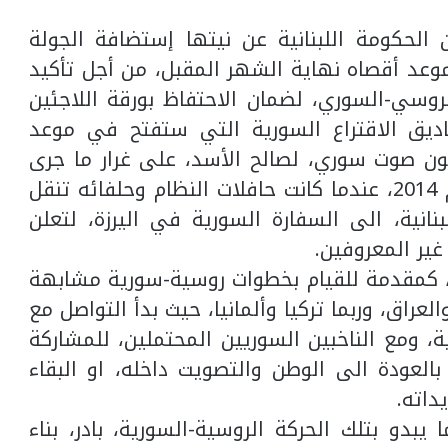
الحكومة اللبنانية عن نيتها إستضافة الجولة
وعد أقصاه نهاية الشهر المقبل، من أجل تأكيد
وسي-السوري، لضمان الاحتفاظ بورقة اللاجئين
ديق الاقتراع السورية التي ستفتح في موعد
يون صوت سوري، لصالح الأسد، على غرار ما جرى
في العرس الديموقراطي الاخير في العام 2014، عندما كانت حافلات النظام وحلفائه تنقل
نانية، الى السفارة السورية في اليرزة، لتعلن
ير المعروفين.
، كمقدمة للقيام بخطوات روسية-سورية مشابهة
لعراق، وربما تركيا وألمانيا، حيث بدأ التواصل مع
ية، ومع الناخبين السوريين المحتملين، للمشاركة
العودة الى الوطن والتصويت داخله، او البقاء
داته.
بدو بتلك الحركة الروسية-السورية، بادر، بناء