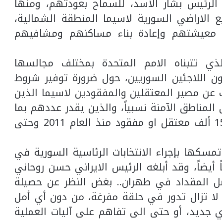
 الرئيس بشار الاسد، للسماح بعودتهم، ومنها
 الاراضي السورية لاسيما المنطقة الشمالية،
ات معيشتهم وإعادة بناء مساكنهم ومشافيهم
 تتبناه الامم المتحدة بمختلف مجالسها
ن اللاجئين السوريين، حول ضرورة توفير شروط
 عن مصير المعتقلين والمفقودين لاسيما الذين
 المناطق الآمنة نسبياً، والذين يقدر عددهم بما
يزيد على ثلاثين ألفاً، أضيفوا الى نحو 150 ألف معتقل او مفقود منذ العام 2011 وحتى
ها بإجراء الانتخابات الرئاسية السورية في
يضاً، وقد أبلغه الرئيس الايراني حسن روحاني
يصل المقداد في طهران.. بغض النظر عن حصيلة
 لا تزال تدور في حلقة مفرغة، من دون أي أمل
 جديد، أو حتى الى تفاهم على آليات العملية