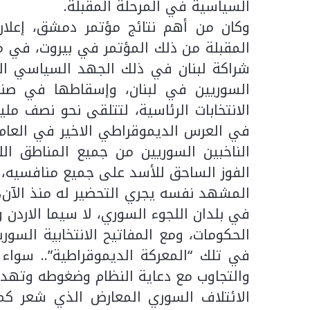
السياسية في المرحلة المقبلة.
وكان من أهم نتائج مؤتمر دمشق، إعلان 
المقبلة من ذلك المؤتمر في بيروت، في م
شراكة لبنان في ذلك الجهد السياسي الر
السوريين في لبنان، وإسقاطها في صنا
الانتخابات الرئاسية، لتتلقى نحو نصف مل
الناخبين السوريين من جميع المناطق اللب
الفوز الساحق للأسد على جميع منافسيه، غ
المشهد نفسه يجري التحضير له منذ الآن
في بلدان اللجوء السوري، لا سيما الاردن وا
الحكومات، ومع المفاتيح الانتخابية السور
في تلك “المعركة الديموقراطية”.. سواء ب
والتجاوب مع دعاية النظام وضغوطه وتهدي
الائتلاف السوري المعارض الذي شعر كما ي