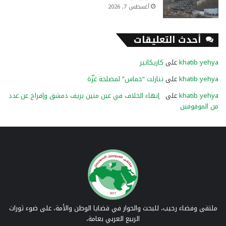
أغسطس 7, 2026
أحدث التعليقات
khatib yehya
على
كاريكاتير
khatib yehya
على
تنازلت “حماس” لمصلحة غزّة
khatib yehya
على
إنهاء الخلاف في عين منين بريف دمشق وإفراج عن عدد
من الموقوفين
ملتقى وفضاء رحيب، للبحث والحوار في قضايا الوطن والأمة، على ضوء ثورات
الربيع العربي بعامة،