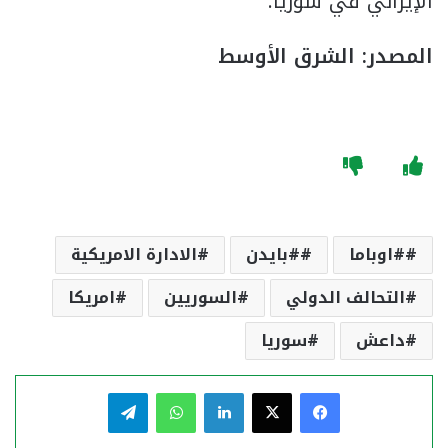
الإيراني في سوريا.
المصدر: الشرق الأوسط
#اوباما
#بايدن
الادارة الامريكية
التحالف الدولي
السوريين
امريكا
داعش
سوريا
فيسبوك
‫X
لينكدإن
واتساب
تيلقرام