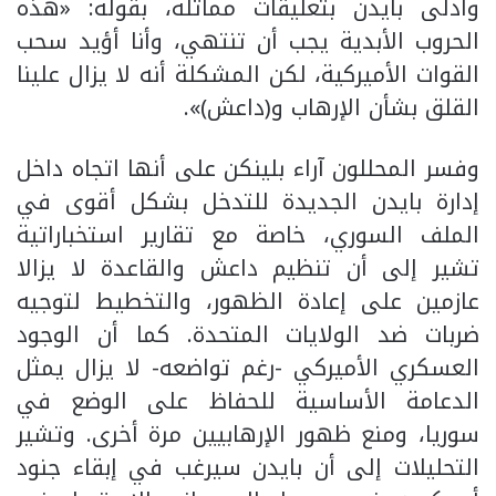
وأدلى بايدن بتعليقات مماثلة، بقوله: «هذه
الحروب الأبدية يجب أن تنتهي، وأنا أؤيد سحب
القوات الأميركية، لكن المشكلة أنه لا يزال علينا
القلق بشأن الإرهاب و(داعش)».
وفسر المحللون آراء بلينكن على أنها اتجاه داخل
إدارة بايدن الجديدة للتدخل بشكل أقوى في
الملف السوري، خاصة مع تقارير استخباراتية
تشير إلى أن تنظيم داعش والقاعدة لا يزالا
عازمين على إعادة الظهور، والتخطيط لتوجيه
ضربات ضد الولايات المتحدة. كما أن الوجود
العسكري الأميركي -رغم تواضعه- لا يزال يمثل
الدعامة الأساسية للحفاظ على الوضع في
سوريا، ومنع ظهور الإرهابيين مرة أخرى. وتشير
التحليلات إلى أن بايدن سيرغب في إبقاء جنود