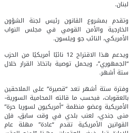
لبنان.
وتقدم بمشروع القانون رئيس لجنة الشؤون
الخارجية والأمن القومي في مجلس النواب
الأمريكي، النائب جو ويلسون.
ويدعم هذا الاقتراح 12 نائبًا أمريكيًا من الحزب
“الجمهوري”، ويحمل توصية باتخاذ القرار خلال
ستة أشهر.
وفترة ستة أشهر تعد “قصيرة” على الملاحقين
بالعقوبات، فبحسب ما قالته المحامية السورية-
الأمريكية وعضو منظمة “أمريكيون لسوريا حرة”
منى جندي، لعنب بلدي في وقت سابق، فإن
القوانين الأمريكية تقدم “عادة” مهلة عام