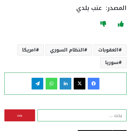
المصدر: عنب بلدي
العقوبات
النظام السوري
امريكا
سوريا
فيسبوك
‫X
لينكدإن
واتساب
تيلقرام
ا
ل
ب
ح