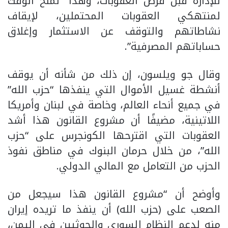
للإدارة قبل فرض العقوبات، وهذا ”لمنح الوقت
لمنتهكي العقوبات المحتملين، لإيقاف
نشاطاتهم والتوقف عن الاستثمار وإغلاق
حساباتهم المصرفية”.
وقال جو ويلسون، إن ذلك من شأنه أن يوقف
أنشطة غسيل الأموال التي ينفذها “حزب الله”
في جميع أنحاء العالم، وخاصة في لبنان وأمريكا
اللاتينية، مضيفًا أن مشروع القانون هذا أشد
العقوبات التي اقترحها الكونجرس على “حزب
الله”، من خلال حرمان البنوك في مناطق نفوذ
الحزب من التعامل مع المالي الدولي.
وأوضح أن “مشروع القانون هذا سيجعل من
الصعب على (حزب الله) أن ينفذ ما تريده إيران
منه لدعم النظام السوري والحوثيين في اليمن،