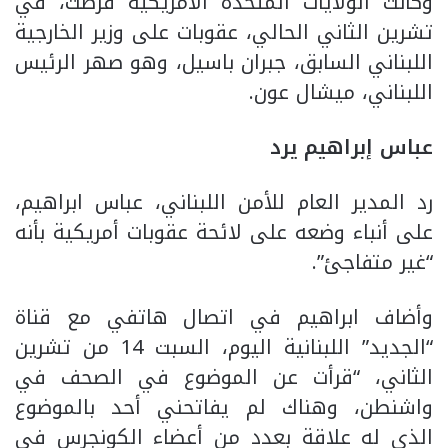
وكانت الولايات المتحدة الأمريكية فرضت، في
تشرين الثاني الحالي، عقوبات على وزير الخارجية
اللبناني السابق، جبران باسيل، وهو صهر الرئيس
اللبناني، ميشال عون.
عباس إبراهيم يرد
رد المدير العام للأمن اللبناني، عباس ابراهيم،
على أنباء وضعه على لائحة عقوبات أمريكية بأنه
“غير متفاجئ”.
وأضاف ابراهيم في اتصال هاتفي مع قناة
“الجديد” اللبنانية اليوم، السبت 14 من تشرين
الثاني، “قرأت عن الموضوع في الصحف في
واشنطن، وهناك لم يفاتحني أحد بالموضوع
الذي له علاقة بعدد من أعضاء الكونجرس في