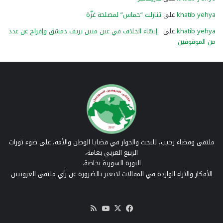
khatib yehya
على
تنازلت “حماس” لمصلحة غزّة
khatib yehya
على
إنهاء الخلاف في عين منين بريف دمشق وإفراج عن عدد
من الموقوفين
ملتقى وفضاء رحيب، للبحث والحوار في قضايا الوطن والأمة، على ضوء ثورات
الربيع العربي بعامة،
الثورة السورية بخاصة.
الأفكار والآراء الواردة في المقالات لاتعبر بالضرورة عن رأي ملتقى العروبيين
‫X
فيسبوك
‫YouTube
ملخص
الموقع