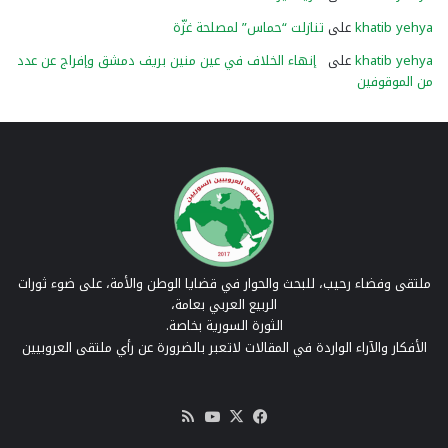
khatib yehya
على
تنازلت “حماس” لمصلحة غزّة
khatib yehya
على
إنهاء الخلاف في عين منين بريف دمشق وإفراج عن عدد
من الموقوفين
ملتقى وفضاء رحيب، للبحث والحوار في قضايا الوطن والأمة، على ضوء ثورات
الربيع العربي بعامة،
الثورة السورية بخاصة.
الأفكار والآراء الواردة في المقالات لاتعبر بالضرورة عن رأي ملتقى العروبيين
‫X
فيسبوك
‫YouTube
ملخص
الموقع