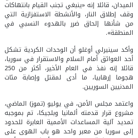
الميدان، قائلا إنه «ينبغي تجنب القيام بانتهاكات
وقف إطلاق النار، والأنشطة الاستفزازية التي
من شأنها إلحاق ضرر بالهدوء النسبي في
المنطقة».
وأكد سينيرلي أوغلو أن الوحدات الكردية تشكل
أحد العوائق أمام السلام والاستقرار في سوريا،
قائلا إنه نفذ في العام الأخير، أكثر من 250
هجوما إرهابيا، ما أدى لمقتل وإصابة مئات
المدنيين السوريين.
واعتمد مجلس الأمن، في يوليو (تموز) الماضي،
مشروع قرار قدمته ألمانيا وبلجيكا، تم بموجبه
تمديد آلية المساعدات الأممية العابرة للحدود
إلى سوريا من معبر واحد هو باب الهوى على