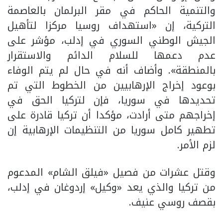
والتنمية الحاكم في مقر البرلمان بالعاصمة
التركية، إن «استهداف روسيا مركزا لتأهيل
الجيش الوطني السوري في إدلب، مؤشر على
عدم دعمها للسلام الدائم والاستقرار
بالمنطقة». وأضاف أنه في حال لم يتم الوفاء
بوعود إخراج الإرهابيين من الخطوط التي تم
تحديدها في سوريا، فإن لتركيا الحق في
إخراجهم متى أرادت، مؤكدا أن تركيا قادرة على
تطهير كامل سوريا من التنظيمات الإرهابية إن
لزم الأمر.
وقتل عشرات من فصيل «فيلق الشام» المدعوم
من تركيا والذي يعد «وكيل» إردوغان في إدلب،
بقصف روسي عنيف.