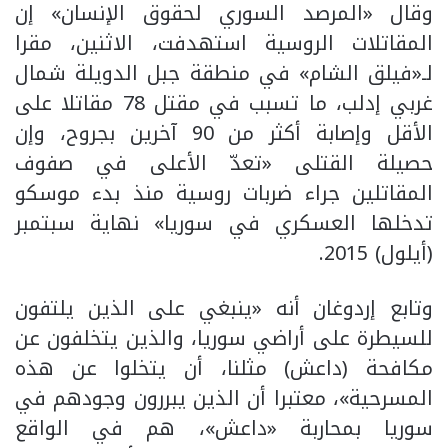
وقال «المرصد السوري لحقوق الإنسان» إن
المقاتلات الروسية استهدفت، الاثنين، مقرا
لـ«فيلق الشام» في منطقة جبل الدويلة شمال
غربي إدلب، ما تسبب في مقتل 78 مقاتلا على
الأقل وإصابة أكثر من 90 آخرين بجروح، وإن
حصيلة القتلى «تعدّ الأعلى في صفوف
المقاتلين جراء ضربات روسية منذ بدء موسكو
تدخلها العسكري في سوريا» نهاية سبتمبر
(أيلول) 2015.
وتابع إردوغان أنه «ينبغي على الذين يلتفون
للسيطرة على أراضي سوريا، والذين يتخلفون عن
مكافحة (داعش) مثلنا، أن يتخلوا عن هذه
المسرحية»، معتبرا أن الذين يبررون وجودهم في
سوريا بمحاربة «داعش»، هم في الواقع