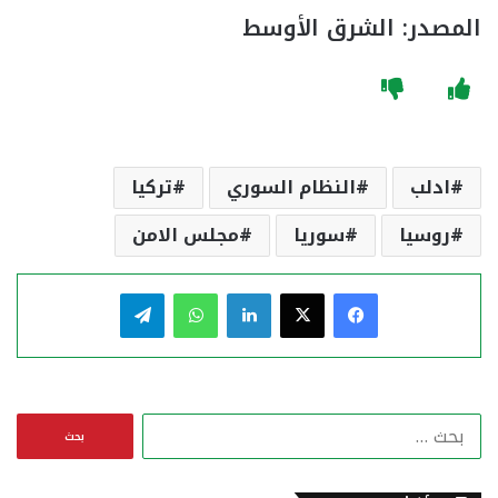
المصدر: الشرق الأوسط
ادلب
النظام السوري
تركيا
روسيا
سوريا
مجلس الامن
فيسبوك
‫X
لينكدإن
واتساب
تيلقرام
ا
ل
ب
ح