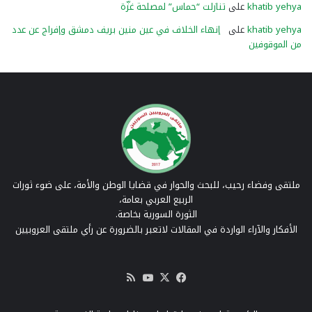
khatib yehya
على
تنازلت “حماس” لمصلحة غزّة
khatib yehya
على
إنهاء الخلاف في عين منين بريف دمشق وإفراج عن عدد
من الموقوفين
ملتقى وفضاء رحيب، للبحث والحوار في قضايا الوطن والأمة، على ضوء ثورات
الربيع العربي بعامة،
الثورة السورية بخاصة.
الأفكار والآراء الواردة في المقالات لاتعبر بالضرورة عن رأي ملتقى العروبيين
‫X
فيسبوك
‫YouTube
ملخص
الموقع
RSS