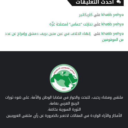
أحدث التعليقات
khatib yehya
على
كاريكاتير
khatib yehya
على
تنازلت “حماس” لمصلحة غزّة
khatib yehya
على
إنهاء الخلاف في عين منين بريف دمشق وإفراج عن عدد
من الموقوفين
ملتقى وفضاء رحيب، للبحث والحوار في قضايا الوطن والأمة، على ضوء ثورات
الربيع العربي بعامة،
الثورة السورية بخاصة.
الأفكار والآراء الواردة في المقالات لاتعبر بالضرورة عن رأي ملتقى العروبيين