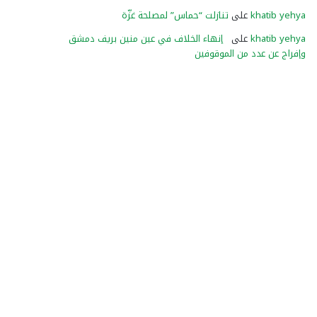
khatib yehya
على
تنازلت “حماس” لمصلحة غزّة
khatib yehya
على
إنهاء الخلاف في عين منين بريف دمشق
وإفراج عن عدد من الموقوفين