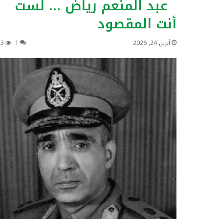
عبد المنعم رياض … لست
أنت المقصود
أبريل 24, 2026
1
13