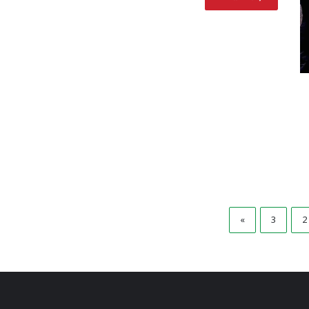
»
3
2