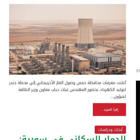
3
أعلنت معرفات محافظة حمص وصول الغاز الأذربيجاني إلى محطة جندر
لتوليد الكهرباء، بحضور المهندس غياث دياب معاون وزير الطاقة
لشؤون…
إقرأ المزيد...
أبحاث ودراسات
الدمار السكاني في سورية: