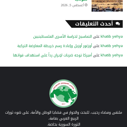
أغسطس 5, 2026
أحدث التعليقات
khatib yehya
على
التماسيح لحراسة الأسرى الفلسطينيين
khatib yehya
على
أوزغور أوزيل وإعادة رسم خريطة المعارضة التركية
khatib yehya
على
أميركا توجه ضربات لإيران رداً على استهداف قواتها
ملتقى وفضاء رحيب، للبحث والحوار في قضايا الوطن والأمة، على ضوء ثورات
الربيع العربي بعامة،
الثورة السورية بخاصة.