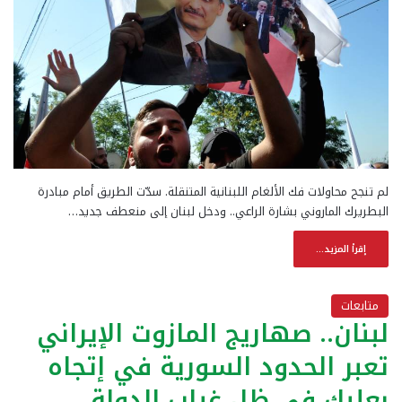
لم تنجح محاولات فك الألغام اللبنانية المتنقلة. سدّت الطريق أمام مبادرة
البطريرك الماروني بشارة الراعي.. ودخل لبنان إلى منعطف جديد…
إقرأ المزيد...
متابعات
لبنان.. صهاريج المازوت الإيراني
تعبر الحدود السورية في إتجاه
بعلبك في ظل غياب الدولة