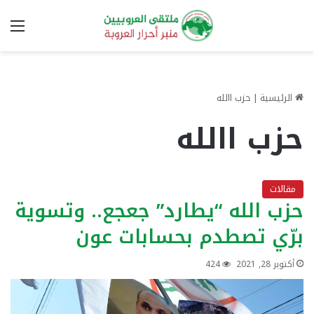
الق
الرئيسية
|
حزب االله
حزب االله
مقالات
حزب الله “يطارد” جعجع.. وتسوية
برّي تصطدم بحسابات عون
أكتوبر 28, 2021
424