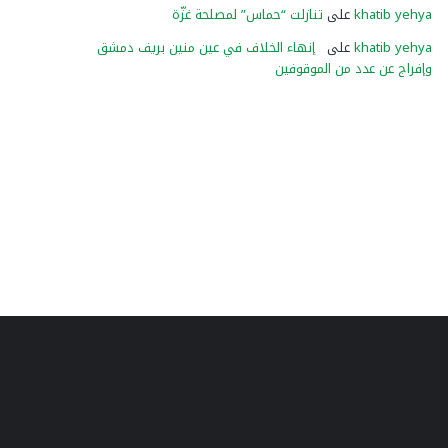
khatib yehya
على
تنازلت “حماس” لمصلحة غزّة
khatib yehya
على
إنهاء الخلاف في عين منين بريف دمشق
وإفراج عن عدد من الموقوفين