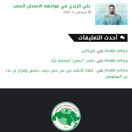
علي الزيدي في مواجهة الامتحان الصعب
أغسطس 6, 2026
أحدث التعليقات
khatib yehya
على
كاريكاتير
khatib yehya
على
تنازلت “حماس” لمصلحة غزّة
khatib yehya
على
إنهاء الخلاف في عين منين بريف دمشق وإفراج عن عدد
من الموقوفين