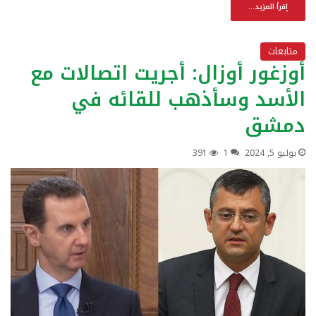
إقرأ المزيد...
متابعات
أوزغور أوزال: أجريت اتصالات مع
الأسد وسأذهب للقائه في
دمشق
يوليو 5, 2024
1
391