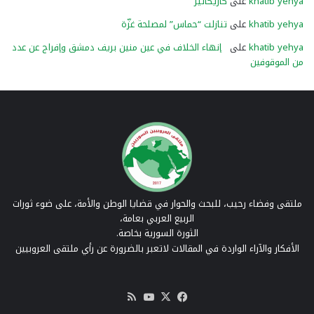
khatib yehya
على
كاريكاتير
khatib yehya
على
تنازلت “حماس” لمصلحة غزّة
khatib yehya
على
إنهاء الخلاف في عين منين بريف دمشق وإفراج عن عدد
من الموقوفين
ملتقى وفضاء رحيب، للبحث والحوار في قضايا الوطن والأمة، على ضوء ثورات
الربيع العربي بعامة،
الثورة السورية بخاصة.
الأفكار والآراء الواردة في المقالات لاتعبر بالضرورة عن رأي ملتقى العروبيين
‫X
فيسبوك
‫YouTube
ملخص