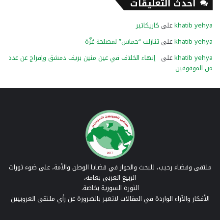
أحدث التعليقات
khatib yehya
على
كاريكاتير
khatib yehya
على
تنازلت “حماس” لمصلحة غزّة
khatib yehya
على
إنهاء الخلاف في عين منين بريف دمشق وإفراج عن عدد
من الموقوفين
ملتقى وفضاء رحيب، للبحث والحوار في قضايا الوطن والأمة، على ضوء ثورات
الربيع العربي بعامة،
الثورة السورية بخاصة.
الأفكار والآراء الواردة في المقالات لاتعبر بالضرورة عن رأي ملتقى العروبيين