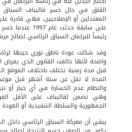
اختبار البديل عنه في رئاسة البرلمان في
القلق في حال خسر قاليباف السباق ا
المعتدلين أو الإصلاحيين، فهي قادرة على
على سابقة حدثت ع
رئيساً للبرلمان السباق الرئاسي لصالح م
وقد شكلت عودة ناطق نوري حينها لرئاسة
واضحة لأنها خالفت القانون الذي يفرض ا
قبل مدة زمنية تختلف باختلاف الموقع ال
المدة لا تقل عن ستة أشهر قبل موعد الا
والنظام عدم الخسارة في أي خيار أو نتيج
وهي تضمن لقاليباف على الأقل الفوز 
الجمهورية والسلطة التنفيذية أو العودة إ
يبقى أن معركة السباق الرئاسي داخل ا
يكون من الصعب حسم النتيجة لصالح مرشح 