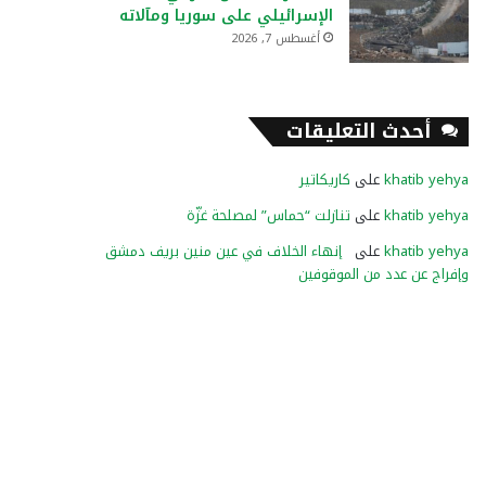
الإسرائيلي على سوريا ومآلاته
أغسطس 7, 2026
أحدث التعليقات
khatib yehya
على
كاريكاتير
khatib yehya
على
تنازلت “حماس” لمصلحة غزّة
khatib yehya
على
إنهاء الخلاف في عين منين بريف دمشق
وإفراج عن عدد من الموقوفين