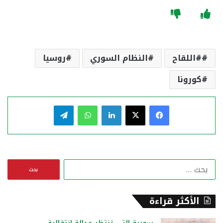
#اللقاح
النظام السوري
روسيا
كورونا
فيسبوك
‫X
لينكدإن
واتساب
تيلقرام
ا
ل
ب
ح
الأكثر قراءة
ث
ع