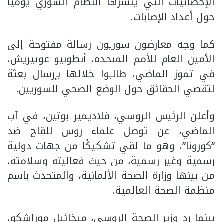
الإحصائيات التي ينشرها النظام السوري يوميًا
حول أعداد الإصابات.
كما وجه معارضون سوريون رسالة مفتوحة إلى
الأمين العام للأمم المتحدة، أنطونيو غوتيريش،
في تموز الماضي، طالبوا خلالها بإرسال بعثة
لتقصي الحقائق حول الوضع الصحي للسوريين.
وأعلن الرئيس الروسي، فلاديمير بوتين، في آب
الماضي، عن توصل علماء روس للقاح ضد
“كورونا”، وهو ما لقي تشكيكًا من جهات دولية
رسمية وغير رسمية، من حيث فعاليته وسلامته،
من بينها وزارة الصحة الألمانية، والمتحدث باسم
منظمة الصحة العالمية.
بينما رد وزير الصحة الروسي، ميخائيل موراشكو،