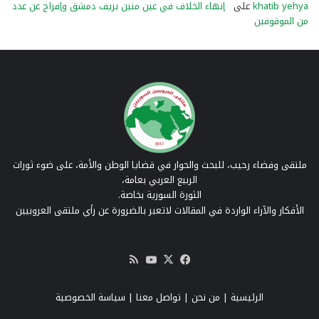
khatib yehya
على
إنهاء الخلاف في عين منين بريف دمشق وإفراج عن عدد
من الموقوفين
ملتقى وفضاء رحيب، للبحث والحوار في قضايا الوطن والأمة، على ضوء ثورات
الربيع العربي بعامة،
الثورة السورية بخاصة.
الأفكار والآراء الواردة في المقالات لاتعبر بالضرورة عن رأي ملتقى العروبيين
‫X
فيسبوك
‫YouTube
ملخص
الموقع
RSS
الرئيسية
|
من نحن
|
تواصل معنا
| سياسة الخصوصية