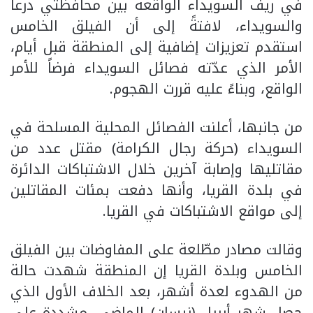
في ريف السويداء الواقعة بين محافظتي درعا
والسويداء، لافتةً إلى أن الفيلق الخامس
استقدم تعزيزات إضافية إلى المنطقة قبل أيام،
الأمر الذي عدّته فصائل السويداء فرضاً للأمر
الواقع، وبناءً عليه قررت الهجوم.
من جانبها، أعلنت الفصائل المحلية المسلحة في
السويداء (حركة رجال الكرامة) مقتل عدد من
مقاتليها وإصابة آخرين خلال الاشتباكات الدائرة
في بلدة القريا، وأنها دفعت بمئات المقاتلين
إلى مواقع الاشتباكات في القريا.
وقالت مصادر مطّلعة على المفاوضات بين الفيلق
الخامس وبلدة القريا إن المنطقة شهدت حالة
من الهدوء لعدة أشهر، بعد الخلاف الأول الذي
حصل شهر أبريل (نيسان) الماضي، مشددة على