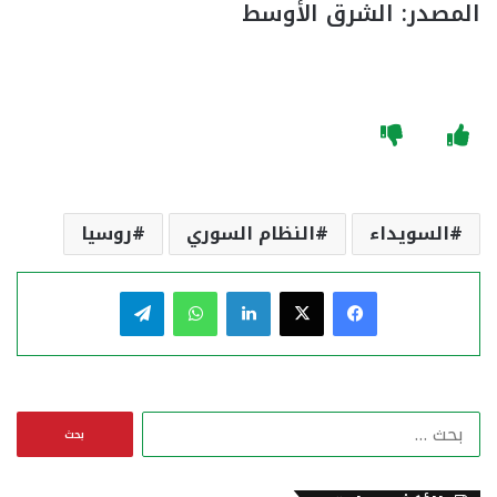
المصدر: الشرق الأوسط
السويداء
النظام السوري
روسيا
فيسبوك
‫X
لينكدإن
واتساب
تيلقرام
ا
ل
ب
ح