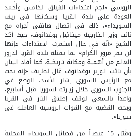
الروسي «لجم اعتداءات الفيلق الخامس وأحمد
العودة على بلدة القريا وسكانها في ريف
السويداء»، ذلك في اتصال هاتفي أجراه مع
نائب وزير الخارجية ميخائيل بوغدانوف، حيث أكد
الشيخ «أنّه في حال استمرت الاعتداءات فإنها
لن تمر مرور الكرام» لما تمثله بلدة القريا لدروز
العالم من أهمية ومكانة تاريخية. كما أفاد البيان
بأن نائب الوزير بوغدانوف قال لطريف «إنه بحث
مع الرئيس السوري بشار الأسد، الوضع في
الجنوب السوري خلال زيارته لسوريا قبل أسابيع،
واعداً بالسعي لوقف إطلاق النار في القريا
وبحث القضية مع القوات الروسية العاملة في
سوريا».
وقُتل 15 عنصراً من فصائل السويداء المحلية