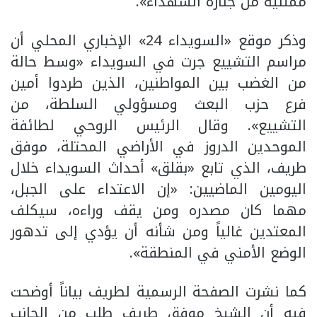
ممثليه من جنازة الشهداء».
وذكر موقع «السويداء 24» الإخباري المحلي أن
مراسم التشييع جرت في السويداء «وسط حالة
من الغضب بين المواطنين، الذين طردوا أمين
فرع حزب البعث ومسؤولي السلطة، من
التشييع». وقال الرئيس الروحي لطائفة
الموحدين الدروز في الأراضي المحتلة، موفق
طريف، الذي تابع «بقلق» أحداث السويداء خلال
اليومين الماضيين: «إن الاعتداء على الجبل،
مهما كان مصدره ومن يقف وراءه، سيكلف
المعتدين غالياً ومن شأنه أن يؤدي إلى تدهور
الوضع الأمني في المنطقة».
كما نشرت الصفحة الرسمية لطريف بياناً أوضحت
فيه أن الشيخ موفق طريف طلب من الجانب