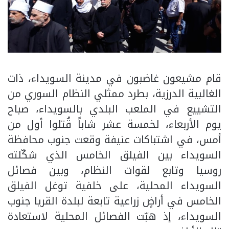
قام مشيعون غاضبون في مدينة السويداء، ذات
الغالبية الدرزية، بطرد ممثلي النظام السوري من
التشييع في الملعب البلدي بالسويداء، صباح
يوم الأربعاء، لخمسة عشر شاباً قُتلوا أول من
أمس، في اشتباكات عنيفة وقعت جنوب محافظة
السويداء بين الفيلق الخامس الذي شكّلته
روسيا وتابع لقوات النظام، وبين فصائل
السويداء المحلية، على خلفية توغل الفيلق
الخامس في أراضٍ زراعية تابعة لبلدة القريا جنوب
السويداء، إذ هبّت الفصائل المحلية لاستعادة