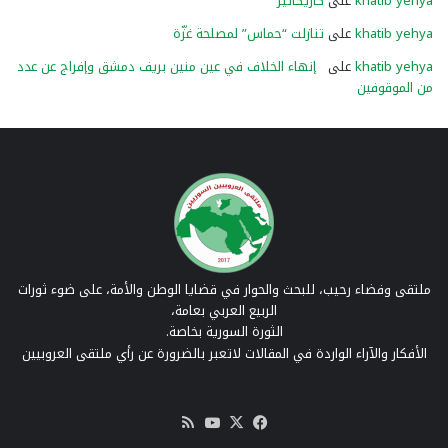
khatib yehya
على
كاريكاتير
khatib yehya
على
تنازلت “حماس” لمصلحة غزّة
khatib yehya
على
إنهاء الخلاف في عين منين بريف دمشق وإفراج عن عدد
من الموقوفين
ملتقى وفضاء رحيب، للبحث والحوار في قضايا الوطن والأمة، على ضوء ثورات
الربيع العربي بعامة،
الثورة السورية بخاصة.
الأفكار والآراء الواردة في المقالات لاتعبر بالضرورة عن رأي ملتقى العروبيين
‫X
فيسبوك
‫YouTube
ملخص
الموقع