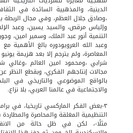
منهجية مغايرة للسرديات التاريخية السا
الدينية، والمذهبية السائدة في الثقا
،وصادق جلال العظم، وفي مجال الربطة بين
وإلياس مرقص، والسيد يسين، وعبد الإله
التنمية أنور عبد الملك، وسمير امين، وج
وعبد الله العرويودوره بالغ الأهمية مع ك
شرابي ،ومحمود امين العالم ،وغالي ش
مجالات إنتاجهم الفكري، وبقطع النظر ع
بالواقع الموضوعي والتاريخي في البلدا
والاجتماعية في عالمنا العربي، بلا نزاع.
٣-بعض الفكر الماركسي تاريخيا، في برا
التنظيمية المغلقة والمحاصرة والمطاردة 
مثلًا-، لكن في ظل حالة من الانفتا
والإسكندرية..الخ. ومن ثم حفز هذا الانفتا