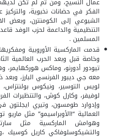
عمال النسيج، ومن ثم لم تكن لديهم 
الفكر في حضانات نخبوية، والتركيز ع
الشيوعي إلى الكومنترن، وبعض الا
التنظيمية والداعمة لحزب الوفد قاع
المسلمين .
قدمت الماركسية الأوروبية ومفكريها
وخاصة قبل وبعد الحرب العالمية الثا
معه جي ديبور الفرنسي البارز، وبعد ذ
لويس التوسير، ونيكوس بولنتزاس، 
لوفيفر، وكارل كوش، والتنظيرات الفر
وإدوارد طومسون، وتيري ايجلتون في 
العمالية “!الأوبراسيمو” مثل ماريو 
وهوامش الماركسية مثل سارتر
والتشيكوسلوفاكي كاريل كوسيك ،وآ