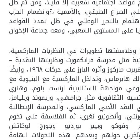
قواعد اجتماعية شعبية إلا قليلا، ومن ثم ظل
لي الصراع الطبقي، والأممية ،؟وانضمام الحزب
هتمام بالتحرر الوطني في ظل تمدد القواعد
ديا علي المستوي الشعبي، ومعه جماعة الإخوان
 وفلاسفتها تطويرات في النظريات الماركسية،
نية مثل مدرسة فرانكفورت ونظريتها النقدية –
تيودور أدورنو، وماكس هوركهايمر، وهربرت ماركوز وأثره البارز علي حركات ١٩٦٨، وايضًا
لك هابرماس، وتداخل الماركسية مع البنيوية مع
وفي مواجهة الستالينية ارنست بلوم، وهنري
نسية الثقافوية مثل جرامشي، وريموند ويليامز،
النقد الأدبي الماركسي، والمدرسة الإيطالية
تورنتي، وأنطونيو نغري، ثم الفلاسفة علي تخوم
 وفوكو وبيير بورديو وجورج لوكاتش
خرين حولهم وبعدهم. هذه التحولات الهامة