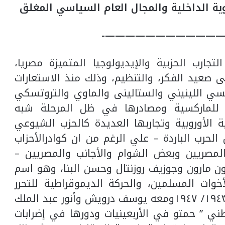
بنيوية الداخلية والمجال العام السياسي المغلق
————————————
جارب الحزبية والإيديولوجيا المتميزة مصريا،
ى صعيد الفكر، والتنظيم، وذلك منذ الاستعارات
كسي اللينيني والستالينى والماوي والتروتسكي
لماركسية ومصادرها في ظل المرحلة شبه
ة الأوروبية وتجاربها العديدة كالحزب الشيوعي
حرب الباردة – علي الرغم من ان كوادرالأحزاب
المصريين وبعض الشوام والأجانب والمصريين –
 الأول ١٩٢١ مثل أنطون مارون وجوزيف روزنتال وحسن البنا، وهو اسم
ت المسلمين، والحركة الديموقراطية للتحرر
الوطني ” حدتو” بقيادة هنري كورييل ١٩٤٣/ ١٩٤٧ومعه يوسف درويش وأنور عبد الملك
طني ” حمتو في الأربعينيات ودورها في إضرابات