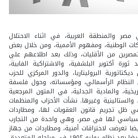
 مصر والمنطقة العربية، في اثناء الاحتلال
كات الوطنية، ومفهوم الأممية، ومن خلال بعض
تمصرين من الأقليات، وذلك بعد اطلاعهم علي
ثورة أكتوبر البلشفية، والاشتراكية الفابية،
يكتاتورية البروليتاريا، والدور المركزي للحزب
ني النظام الرأسمالي، ومؤسساته، وحول فلسفة
ريخية، والمادية الجدلية، في المتون المرجعية
ة، والستالينية وغيرها. نشأت الأحزاب والمنظمات
 ظل تجريم قانون العقوبات لها، ومطاردات
السياسي لها في مصر، وهي واحدة من التجارب
أيضا تعرضت لاختراقات أمنية، ومطاردات من جهاز
الدولة الأمني اثناء الاحتلال البريطاني، وأيضا بعد نظام يوليو ١٩٥٢ في مراحله المتعددة،