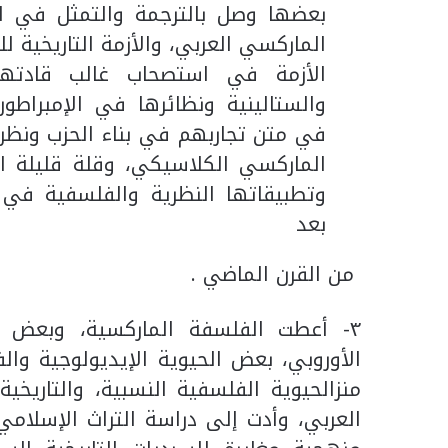
بعضها وصل بالترجمة والتمثل في لح
الماركسي العربي، والأزمة التاريخية 
الأزمة في استصحاب غالب قادتها ال
والستالينية ونظائرها في الإمبراطو
في متن تجاربهم في بناء الحزب ونظر
الماركسي الكلاسيكي، وقلة قليلة ا
وتطبيقاتها النظرية والفلسفية في ع
بعد
من القرن الماضي .
٣- أعطت الفلسفة الماركسية، وبعض ا
الأوروبي، بعض الحيوية الإيديولوجية وال
منزالحيوية الفلسفية النسبية، والتاري
العربي، وأدت إلى دراسة التراث الإسلامي،