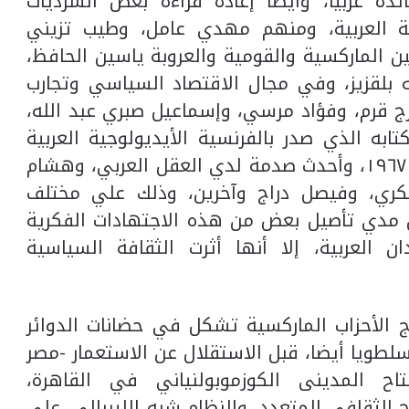
ئدة عربيا، وأيضا إعادة قراءة بعض السرديات
فة العربية، ومنهم مهدي عامل، وطيب تزيني
 الماركسية والقومية والعروبة ياسين الحافظ،
 بلقزيز، وفي مجال الاقتصاد السياسي وتجارب
ورج قرم، وفؤاد مرسي، وإسماعيل صبري عبد الله،
تابه الذي صدر بالفرنسية الأيديولوجية العربية
المعاصرة، ولم يترجم إلا بعد هزيمة يونيو ١٩٦٧، وأحدث صدمة لدي العقل العربي، وهشام
كري، وفيصل دراج وآخرين، وذلك علي مختلف
ن مدي تأصيل بعض من هذه الاجتهادات الفكرية
ن العربية، إلا أنها أثرت الثقافة السياسية
مج الأحزاب الماركسية تشكل في حضانات الدوائر
سلطويا أيضا، قبل الاستقلال عن الاستعمار -مصر
ح المدينى الكوزموبولنياني في القاهرة،
ح الثقافي المتعدد، والنظام شبه الليبرالي، على