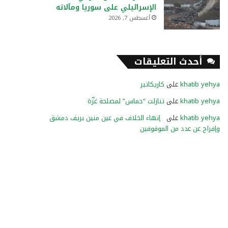
الإسرائيلي على سوريا ومآلاته
أغسطس 7, 2026
أحدث التعليقات
khatib yehya
على
كاريكاتير
khatib yehya
على
تنازلت “حماس” لمصلحة غزّة
khatib yehya
على
إنهاء الخلاف في عين منين بريف دمشق
وإفراج عن عدد من الموقوفين