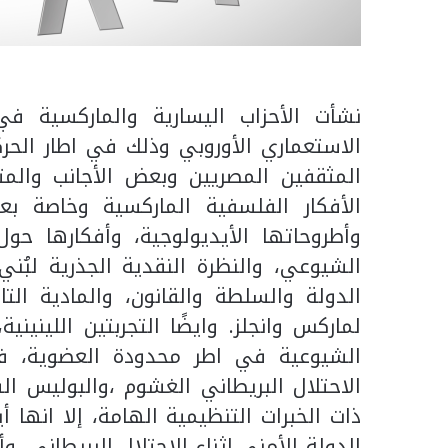
نشأت الأحزاب اليسارية والماركسية في
الاستعماري الأوروبي وذلك في اطار الحر
المثقفين المصريين وبعض الأجانب والم
الأفكار الفلسفية الماركسية وخاصة بعد 
وأطروحاتها الأيديولوجية، وأفكارها حول د
الشيوعي، والنظرة النقدية الجذرية لبُ
الدولة والسلطة والقانون، والمادية التا
لماركس وانجلز. وايضًا التجربتين اللينيني
الشيوعية في اطر محدودة العضوية، في
الاحتلال البريطاني الغشوم ،والبوليس 
ذات الخبرات التنظيمية الهامة، إلا انها 