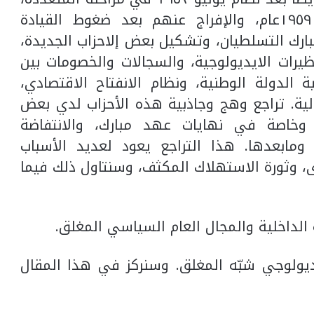
واعتقال كوادر هذه المنظمات وخاصة ١٩٥٩عام، والإفراج عنهم بعد ضغوط القيادة
رك التسلطيان، وتشكيل بعض إلاحزاب الجديدة،
ظيرات الايديولوجية، والسجالات والخصومات بين
 الدولة الوطنية، ونظام الانفتاح الاقتصادي،
لية. تراجع وهج وجاذبية هذه الأحزاب لدي بعض
، وخاصة في نهايات عهد مبارك، والانتفاضة
لجماهيرية الكبرى في ٢٥ يناير ٢٠١١ ومابعدها. هذا التراجع يعود لعديد الأسباب
برى، وثورة الاستهلاك المكثف، وسنتاول ذلك فيما
وية الداخلية والمجال العام السياسي المغلق.
يديولوجي شبّه المغلق. وسنركز في هذا المقال