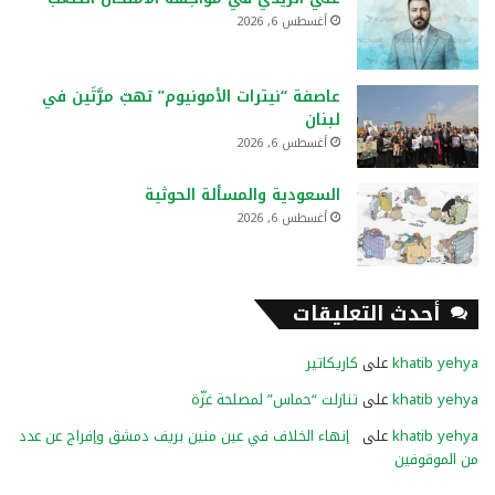
أغسطس 6, 2026
عاصفة “نيترات الأمونيوم” تهبّ مرَّتَين في
لبنان
أغسطس 6, 2026
السعودية والمسألة الحوثية
أغسطس 6, 2026
أحدث التعليقات
khatib yehya
على
كاريكاتير
khatib yehya
على
تنازلت “حماس” لمصلحة غزّة
khatib yehya
على
إنهاء الخلاف في عين منين بريف دمشق وإفراج عن عدد
من الموقوفين