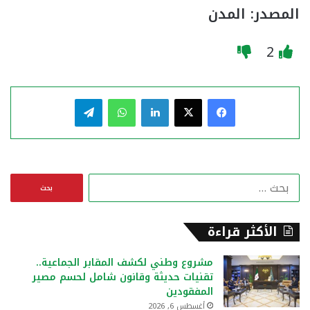
المصدر: المدن
2
فيسبوك
‫X
لينكدإن
واتساب
تيلقرام
ا
ل
ب
ح
الأكثر قراءة
ث
ع
مشروع وطني لكشف المقابر الجماعية..
ن
تقنيات حديثة وقانون شامل لحسم مصير
:
المفقودين
أغسطس 6, 2026