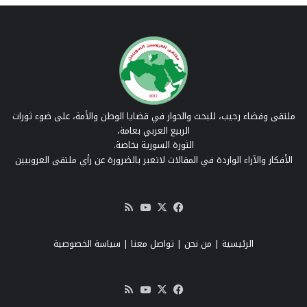
ملتقى وفضاء رحيب، للبحث والحوار في قضايا الوطن والأمة، على ضوء ثورات
الربيع العربي بعامة،
الثورة السورية بخاصة.
الأفكار والآراء الواردة في المقالات لاتعبر بالضرورة عن رأي ملتقى العروبيين
‫X
فيسبوك
‫YouTube
ملخص
الموقع
RSS
الرئيسية
|
من نحن
|
تواصل معنا
| سياسة الخصوصية
‫X
فيسبوك
‫YouTube
ملخص
الموقع