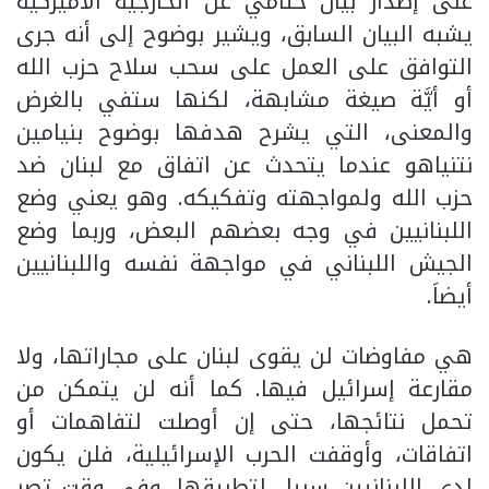
على إصدار بيان ختامي عن الخارجية الأميركية
يشبه البيان السابق، ويشير بوضوح إلى أنه جرى
التوافق على العمل على سحب سلاح حزب الله
أو أيَّة صيغة مشابهة، لكنها ستفي بالغرض
والمعنى، التي يشرح هدفها بوضوح بنيامين
نتنياهو عندما يتحدث عن اتفاق مع لبنان ضد
حزب الله ولمواجهته وتفكيكه. وهو يعني وضع
اللبنانيين في وجه بعضهم البعض، وربما وضع
الجيش اللبناني في مواجهة نفسه واللبنانيين
أيضاَ.
هي مفاوضات لن يقوى لبنان على مجاراتها، ولا
مقارعة إسرائيل فيها. كما أنه لن يتمكن من
تحمل نتائجها، حتى إن أوصلت لتفاهمات أو
اتفاقات، وأوقفت الحرب الإسرائيلية، فلن يكون
لدى اللبنانيين سبيل لتطبيقها. وفي وقت تصر