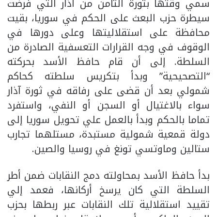
سمي وقتها بثورة الثامن من آذار التي فرضت
سيطرة حزب البعث على الحكم في سوريا، بقيت
محافظة على استقلاليتها وعلى دورها في
الوقوف في وجه القرارات التعسفية الصادرة من
السلطة. إلى أن قام حافظ الأسد بحركته
“التصحيحية” وبدأ بتكريس سلطته كحاكم
شمولي بعد أن قضى على رفاقه في ثورة آذار
سواء بالاغتيال أو السجن أو النفي، واستفرد
تماما بالحكم وبدأ بالعمل علي تحويل سوريا إلى
دولة قمعية شمولية مستبدة، مستلهما تجارب
ستالين وماوتسي تونغ في روسيا والصين.
بدأ حافظ الأسد بمحاولته دمج النقابات ضمن أطر
السلطة التي كان يرسخ أركانها، فعمد إلي
تقييد استقلالية تلك النقابات عبر ربطها بحزب