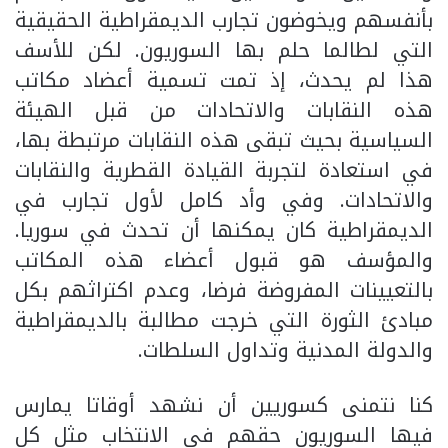
بأنفسهم ويخوضون تجارب الديمقراطية الحقيقية
التي لطالما حلم بها السوريون. لكن للأسف
هذا لم يحدث، إذ تمت تسمية أعضاد مكاتب
هذه النقابات والاتحادات من قبل الهيئة
السياسية بحيث تبقى هذه النقابات مرتبطة بها،
في استعادة لتجربة القيادة القطرية والنقابات
والاتحادات. وفي وأد كامل لأول تجارب في
الديمقراطية كان يمكنها أن تحدث في سوريا.
والمؤسف هو قبول أعضاء هذه المكاتب
بالتعيينات المفروضة فرضا، وعدم اكتراثهم بكل
مبادئ الثورة التي خرجت مطالبة بالديمقراطية
والدولة المدنية وتداول السلطات.
كنا نتمنى كسوريين أن نشهد أوقاتا يمارس
فيها السوريون حقهم في الانتخاب مثل كل