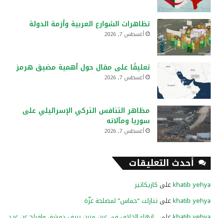
تظاهرات الشوارع العربية وأزمة الدولة
أغسطس 7, 2026
تعليقًا على مقال حول أهمية مضيق هرمز
أغسطس 7, 2026
مظاهر التنافس التركي الإسرائيلي على
سوريا ومآلاته
أغسطس 7, 2026
أحدث التعليقات
khatib yehya
على
كاريكاتير
khatib yehya
على
تنازلت “حماس” لمصلحة غزّة
khatib yehya
على
إنهاء الخلاف في عين منين بريف دمشق وإفراج عن عدد