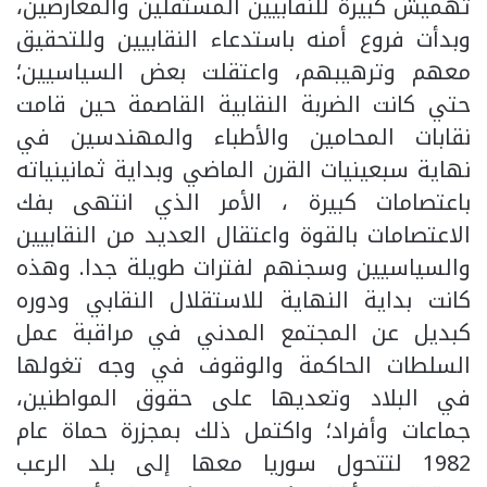
تهميش كبيرة للنقابيين المستقلين والمعارضين،
وبدأت فروع أمنه باستدعاء النقابيين وللتحقيق
معهم وترهيبهم، واعتقلت بعض السياسيين؛
حتي كانت الضربة النقابية القاصمة حين قامت
نقابات المحامين والأطباء والمهندسين في
نهاية سبعينيات القرن الماضي وبداية ثمانينياته
باعتصامات كبيرة ، الأمر الذي انتهى بفك
الاعتصامات بالقوة واعتقال العديد من النقابيين
والسياسيين وسجنهم لفترات طويلة جدا. وهذه
كانت بداية النهاية للاستقلال النقابي ودوره
كبديل عن المجتمع المدني في مراقبة عمل
السلطات الحاكمة والوقوف في وجه تغولها
في البلاد وتعديها على حقوق المواطنين،
جماعات وأفراد؛ واكتمل ذلك بمجزرة حماة عام
1982 لتتحول سوريا معها إلى بلد الرعب