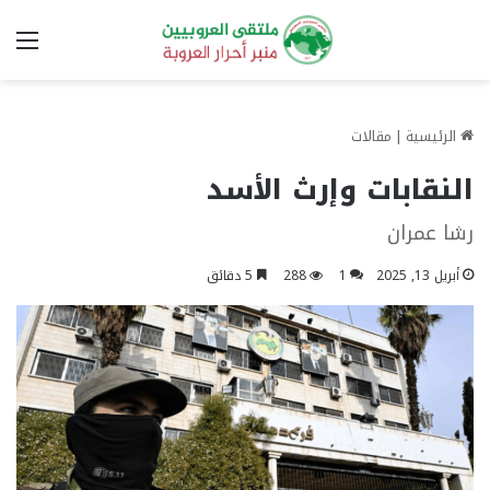
الق
الرئيسية
|
مقالات
النقابات وإرث الأسد
رشا عمران
أبريل 13, 2025
1
288
5 دقائق