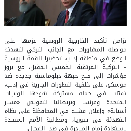
تزامن تأكيد الخارجية الروسية عزمها على
مواصلة المشاورات مع الجانب التركي لتهدئة
الوضع في منطقة إدلب، تحضيرا للقمة الروسية
– التركية المرتقبة الخميس المقبل، مع بروز
مؤشرات إلى فتح جبهة دبلوماسية جديدة ضد
موسكو، على خلفية التطورات الجارية في إدلب،
تمثلت في حملة مشتركة تقودها الولايات
المتحدة وفرنسا وبريطانيا لتقويض «مسار
أستانة» وإعلان فشله في المحافظة على نظام
التهدئة في سوريا، ومطالبة الأمم المتحدة
باستعادة زمام المبادرة في هذا المجال.