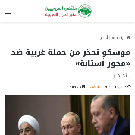
الق
الرئيسية
|
أخبار
موسكو تحذر من حملة غربية ضد
«محور أستانة»
رائد جبر
مارس 1, 2020
748
3 دقائق