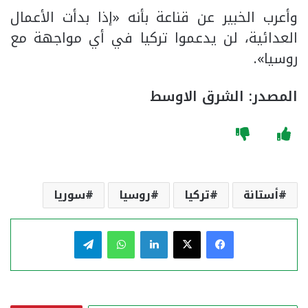
وأعرب الخبير عن قناعة بأنه «إذا بدأت الأعمال
العدائية، لن يدعموا تركيا في أي مواجهة مع
روسيا».
المصدر: الشرق الاوسط
أستانة
تركيا
روسيا
سوريا
فيسبوك
‫X
لينكدإن
واتساب
تيلقرام