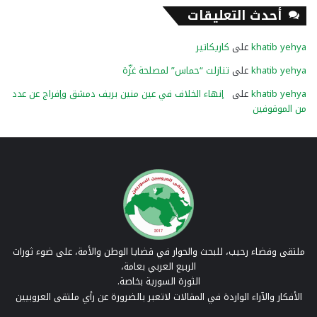
أحدث التعليقات
khatib yehya
على
كاريكاتير
khatib yehya
على
تنازلت “حماس” لمصلحة غزّة
khatib yehya
على
إنهاء الخلاف في عين منين بريف دمشق وإفراج عن عدد
من الموقوفين
ملتقى وفضاء رحيب، للبحث والحوار في قضايا الوطن والأمة، على ضوء ثورات
الربيع العربي بعامة،
الثورة السورية بخاصة.
الأفكار والآراء الواردة في المقالات لاتعبر بالضرورة عن رأي ملتقى العروبيين