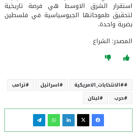
استقرار الشرق الاوسط هي فرصة تاريخية
لتحقيق طموحاتها الجيوسياسية في فلسطين
بضربة واحدة.
المصدر: الشراع
#الانتخابات_الامريكية
اسرائيل
ترامب
حرب
لبنان
فيسبوك
‫X
لينكدإن
واتساب
تيلقرام