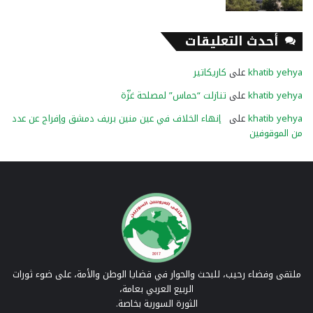
أحدث التعليقات
khatib yehya
على
كاريكاتير
khatib yehya
على
تنازلت “حماس” لمصلحة غزّة
khatib yehya
على
إنهاء الخلاف في عين منين بريف دمشق وإفراج عن عدد
من الموقوفين
ملتقى وفضاء رحيب، للبحث والحوار في قضايا الوطن والأمة، على ضوء ثورات
الربيع العربي بعامة،
الثورة السورية بخاصة.