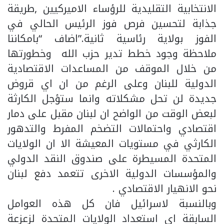
الانتخابية التقليدية للرؤساء الاميركيين ,طريقة
جذابة لتحسين فرص فوز الرئيس الحالي في
الفوز بولاية رئاسية ثانية.”اضاف “بامكاننا
ملاحظة وجود خطط تدير حزب الله وخطورتها
من خلال الموقف من المساعدات الاقتصادية
الدولية للبنان وعلى الرغم من ان اي قروض
جديدة لن تحل مشكلاته وانما ستؤجل الكارثة
لبعض الوقت من الواضح ان لبنان مقبل على دمار
اقتصادي واحتمالات التضخم المفرط والتدهور
الكارثي في مستويات المعيشة الا ان الولايات
المتحدة المسيطرة على صندوق النقد الدولي
والمؤسسات الدولية الاخرى تتعمد دفع لبنان
نحو الانهيار الاقتصادي .
وبالنسبة لاسرائيل فان كل هذه العوامل
السابقة اي استعداد الولايات المتحدة لزعزعة