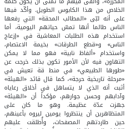
المحررة»، وألقى فيهم ما تمنى أن يكون كلمة
الخلاص من هذا الكابوس الطويل. وأكّد فيها
على أنه لبّى «المطالب المحقة» التي رفعها
الناس طالما أنها تمسّ حياتهم اليومية، أما
استخدام هذه الطلبات المعاشية في «إزعاج
الناس» و«قطع الطرقات» بخيمة الاعتصام،
واستخدام «ألفاظ نابية» فهو مما لا يمكن
التهاون فيه لأن الأمور تكون بذلك خرجت عن
«طورها الطبيعي» في منط قة تعيش في
«مرحلة تاريخية حرجة»، كما قال قائد «الهيئة»
أثبت أنه الذي لا يتساهل في أخلاق رعاياه
وآدابهم وحسن جوارهم، مؤكداً أن «الهيئة»
جهزت عدّة عظيمة. وهو ما كان على
المتظاهرين أن ينتظروا يومين ليروه بأعينهم،
حين طاردتهم المصفحات، وأُطلقت عليهم