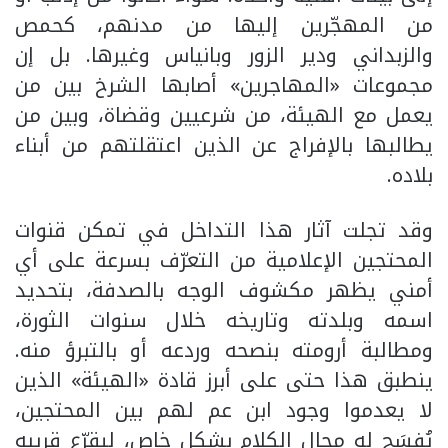
من المهجّرين إليها من مدنهم، كحمص
والزبداني ودير الزور وبانياس وغيرها. بل إن
مجموعات «المهاجرين» أصابها الشرخ بين من
يعمل مع الهيئة، من شرعيين وقضاة، وبين من
يطالبها بالإفراج عن الذين اعتقلتهم من أبناء
بلاده.
وقد تجلت آثار هذا التداخل في تمكن قنوات
المحتجين الإعلامية من التعرّف بسرعة على أي
أمني يظهر مكشوف الوجه بالصدفة، بتحديد
اسمه وبلدته وتاريخه خلال سنوات الثورة،
ومطالبة أرومته بنصحه وردعه أو بالتبرؤ منه.
ينطبق هذا حتى على أبرز قادة «الهيئة» الذين
لا يعدموا وجود ابن عم لهم بين المحتجين،
يُفسَح له مجال الكلام بشكل خاص، ليقرّع قريبه