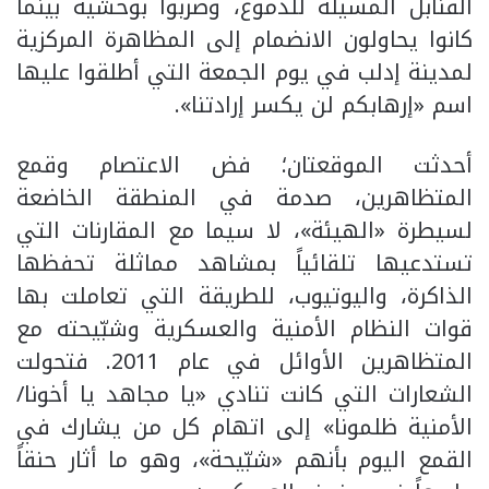
القنابل المسيلة للدموع، وضُربوا بوحشية بينما
كانوا يحاولون الانضمام إلى المظاهرة المركزية
لمدينة إدلب في يوم الجمعة التي أطلقوا عليها
اسم «إرهابكم لن يكسر إرادتنا».
أحدثت الموقعتان؛ فض الاعتصام وقمع
المتظاهرين، صدمة في المنطقة الخاضعة
لسيطرة «الهيئة»، لا سيما مع المقارنات التي
تستدعيها تلقائياً بمشاهد مماثلة تحفظها
الذاكرة، واليوتيوب، للطريقة التي تعاملت بها
قوات النظام الأمنية والعسكرية وشبّيحته مع
المتظاهرين الأوائل في عام 2011. فتحولت
الشعارات التي كانت تنادي «يا مجاهد يا أخونا/
الأمنية ظلمونا» إلى اتهام كل من يشارك في
القمع اليوم بأنهم «شبّيحة»، وهو ما أثار حنقاً