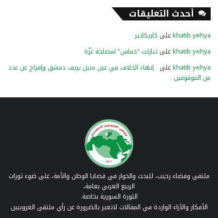
أحدث التعليقات
khatib yehya
على
كاريكاتير
khatib yehya
على
تنازلت “حماس” لمصلحة غزّة
khatib yehya
على
إنهاء الخلاف في عين منين بريف دمشق وإفراج عن عدد
من الموقوفين
ملتقى وفضاء رحيب، للبحث والحوار في قضايا الوطن والأمة، على ضوء ثورات
الربيع العربي بعامة،
الثورة السورية بخاصة.
الأفكار والآراء الواردة في المقالات لاتعبر بالضرورة عن رأي ملتقى العروبيين