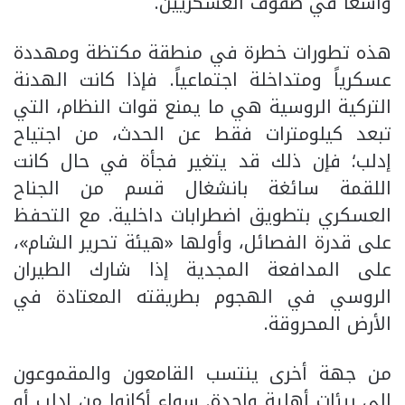
واسعاً في صفوف العسكريين.
هذه تطورات خطرة في منطقة مكتظة ومهددة
عسكرياً ومتداخلة اجتماعياً. فإذا كانت الهدنة
التركية الروسية هي ما يمنع قوات النظام، التي
تبعد كيلومترات فقط عن الحدث، من اجتياح
إدلب؛ فإن ذلك قد يتغير فجأة في حال كانت
اللقمة سائغة بانشغال قسم من الجناح
العسكري بتطويق اضطرابات داخلية. مع التحفظ
على قدرة الفصائل، وأولها «هيئة تحرير الشام»،
على المدافعة المجدية إذا شارك الطيران
الروسي في الهجوم بطريقته المعتادة في
الأرض المحروقة.
من جهة أخرى ينتسب القامعون والمقموعون
إلى بيئات أهلية واحدة. سواء أكانوا من إدلب أو