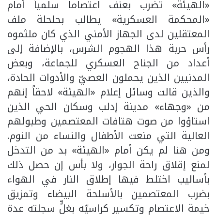
«الهيئة» تضرب بعنف اعتصاماً سلمياً أمام
«المحكمة العسكرية» يطالب بحلحلة ملف
المعتقلين لدى الجهاز الأمني الذي كان ملثموه
رأس حربة هذا الهجوم الشرس، بالإضافة إلى
أعداد من الجناح العسكري للجماعة، وبعض
المدنيين الذين يحملون العصيّ والأدوات الحادة،
والذين قالت وسائل إعلام «الهيئة» لاحقاً إنهم
من «وجهاء» مدينة إدلب وسكان الحي الذين
استاؤوا من صوت هتافات المعتصمين وطبولهم
العالية التي منعت الأطفال والنساء من النوم.
ومن هنا لم يكن أمام «الهيئة» بد من التدخل
لمنع إقلاق راحة الجوار، ولا بأس إن حصل ذلك
بأساليب اختلط فيها إطلاق النار في الهواء
بضرب المعتصمين بالأسلحة البيضاء وتمزيق
خيمة الاعتصام وتكسير كراسيّه بغلٍّ سجلته عدة