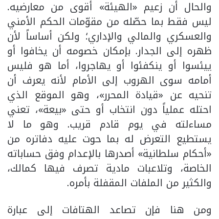
والحال أن زعيم «الهيئة» أقوى من معارضيه.
ليس فقط بما حصّله من مقوّمات الحكم الأمني
والعسكري والمالي والإداري؛ ولكن أساساً لأن
ظهره إلى الجدار. بإمكان خصومه أن يخافوا أو
ييئسوا أو ينكفئوا أو يهاجروا، أما هو فليس
أمامه سوى الهروب إلى الأمام لأنه يعرف أن
تنحيه عن «قيادة المحرر»، وهو الموقع الذي
احتله عملياً دون انتخاب أو حتى «بيعة»، تعني
مساءلته في يوم قادم قريب. وهو ما لا
يستطيع التعرض له بما حوت عليه دفاتره من
«أحكام سلطانية» أصدرها بالإعدام وفق حساباته
الخاصة، وتلاعبات مادية تصرف فيها كمالك،
والكثير من الملفات المقفلة بأمره.
ومن هنا فإن تصاعد الهتافات إلى عبارة