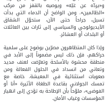
و«يردّه عن غيّه» ويوصيه بالقفز من مركب
«الظالمين». ومن الواضح أن الدماء التي بدأت
تسيل، جراحاً حتى الآن، ستحوّل الشقاق
الآيديولوجي والسياسي إلى ثارات بين العائلات
أو البلدات أو العشائر.
وإذا كان المتظاهرون مصرّين بوضوح على سلمية
حراكهم، فإن ذلك ليس مضموناً إلى الأبد في
منطقة محشوة بالأسلحة وتعرّضت لعنف مديد
وتعاني من انسداد في الحلول الفعالة ومن
صعوبات استثنائية في المعيشة. خاصة مع
تمسك الجولاني بقاعدة الطغاة الأثيرة «أنا أو
الفوضى»، ملوّحاً بأن الإطاحة به تؤدي إلى انهيار
المؤسسات وغياب الأمان.