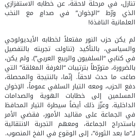
تنازل، في مرحلة لاحقة، عن خطابه الاستفزازي
الذي ورّط “الإخوان” في صدامٍ مع النخب
العلمانية النافذة!
لم يكن حزب النور مفتعلاً لخطابه الأيديولوجي
والسياسي، بالتأكيد (تناولت تجربته بالتفصيل
في كتابي “السلفيون والربيع العربي”). ولم يكن،
بالضرورة، متورّطاً بترتيبات “الغرفة المغلقة” التي
صاغت ما حدث لاحقاً. إنّما، بالنتيجة والمحصلة،
دفع الحزب، ومعه التيار السلفي عموماً، الإخوان
المسلمين إلى خطابات الهوية والصدامات
الداخلية. وعزّز ذلك أيضاً سيطرة التيار المحافظ
في الجماعة على مقاليد الأمور، فقضي الأمر
باستدراج الجماعة، ومعهم التجربة الانتقالية
لـ”ما بعد الثورة”، إلى الوقوع في الفخ المنصوب.