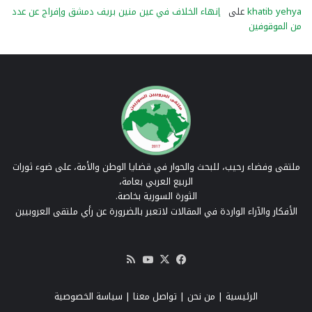
khatib yehya
على
إنهاء الخلاف في عين منين بريف دمشق وإفراج عن عدد
من الموقوفين
ملتقى وفضاء رحيب، للبحث والحوار في قضايا الوطن والأمة، على ضوء ثورات
الربيع العربي بعامة،
الثورة السورية بخاصة.
الأفكار والآراء الواردة في المقالات لاتعبر بالضرورة عن رأي ملتقى العروبيين
‫X
فيسبوك
‫YouTube
ملخص
الموقع
RSS
الرئيسية
|
من نحن
|
تواصل معنا
| سياسة الخصوصية