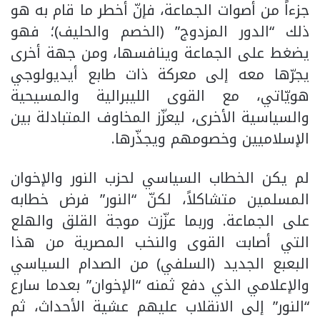
جزءاً من أصوات الجماعة، فإنّ أخطر ما قام به هو
ذلك “الدور المزدوج” (الخصم والحليف)؛ فهو
يضغط على الجماعة وينافسها، ومن جهة أخرى
يجرّها معه إلى معركة ذات طابع أيديولوجي
هويّاتي، مع القوى الليبرالية والمسيحية
والسياسية الأخرى، ليعزّز المخاوف المتبادلة بين
الإسلاميين وخصومهم ويجذّرها.
لم يكن الخطاب السياسي لحزب النور والإخوان
المسلمين متشاكلاً، لكنّ “النور” فرض خطابه
على الجماعة. وربما عزّزت موجة القلق والهلع
التي أصابت القوى والنخب المصرية من هذا
البعبع الجديد (السلفي) من الصدام السياسي
والإعلامي الذي دفع ثمنه “الإخوان” بعدما سارع
“النور” إلى الانقلاب عليهم عشية الأحداث، ثم