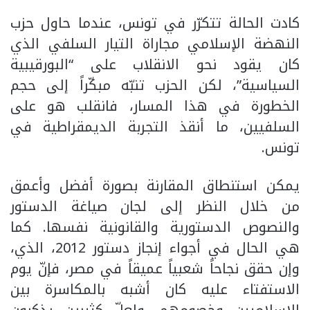
كادت الحالة تتكرّر في تونس، عندما حاول حزب
النهضة الإسلامي مجاراة التيار السلفي الذي
كان يقود نحو الانقلاب على “البورقيبية
السياسية”، لكن الحزب تنبّه مبكّراً إلى حجم
الخطورة في هذا المسار، فانقلب هو على
السلفيين، ما أنقذ التجربة الديمقراطية في
تونس.
يمكن استنطاق المقارنة بصورة أفضل وأعمق
من خلال النظر إلى لجان صياغة الدستور
والنصوص الدستورية والقانونية نفسها. كما
هي الحال في أجواء إنجاز دستور 2012، الذي،
وإن حقق نجاحاً شعبياً عميقاً في مصر، فإنّ يوم
الاستفتاء عليه كان أشبه بالمكاسرة بين