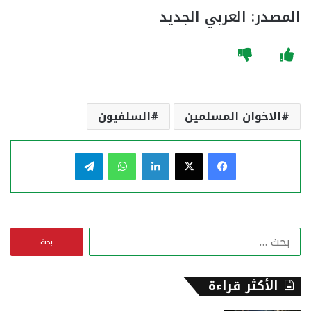
المصدر: العربي الجديد
الاخوان المسلمين
السلفيون
فيسبوك
‫X
لينكدإن
واتساب
تيلقرام
ا
ل
ب
ح
الأكثر قراءة
ث
ع