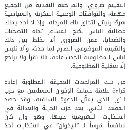
التقييم ضروري، والمراجعة النقدية من الجميع
مهمة، والتوافقات الوطنية الفكرية والسياسية
شرطٌ رئيسٌ لتجاوز تلك المرحلة. وإذ لا أحد يملك
مطالبة الناس بكبح المشاعر تجاه التضحيات
والضحايا، فمن الضروري ألا نخلط بين ذلك
والتقييم الموضوعي الصارم لما حدث، وألا نلبس
لباس المظلومية للحدث عامة، فلا نقرأ ولا نراجع
إلّا بعقلية المظلومية.
من تلك المراجعات العميقة المطلوبة إعادة
قراءة علاقة جماعة الإخوان المسلمين مع حزب
النور، الذي يمثّل الدعوة السلفية، وقد حصد
المقعد الثاني، بعد حزب الحرية والعدالة في
الانتخابات التشريعية حينها. وهو وإن كان
منافساً شرساً لـ “الإخوان” في الانتخابات أخذ