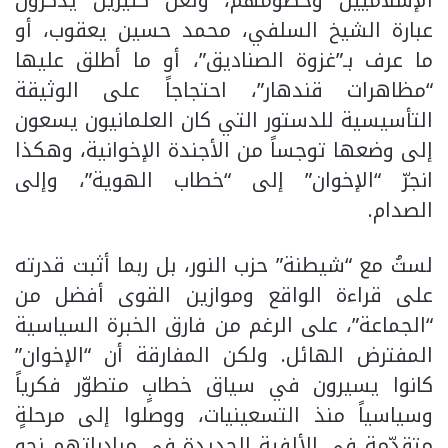
الإسلاميين وخصومهم، ولعلّ كثيرين يذكرون
عبارة الشيخ السلفي، محمد حسين يعقوب، أو
ما عرف بـ”غزوة الصناديق”، أو ما أطلق عليها
“مظاهرات قندهار”، احتجاجاً على الوثيقة
التأسيسية للدستور التي كان العلمانيون يسعون
إلى وضعها توجساً من الأجندة الإخوانية، وهكذا
انجرّ “الإخوان” إلى “خطاب الهوية”، وإلى
الصدام.
لستُ مع “شيطنة” حزب النور، بل ربما أثبت قدرته
على قراءة الواقع وموازين القوى أفضل من
“الجماعة”، على الرغم من فارق الخبرة السياسية
المفترض الهائل. ولكن المفارقة أن “الإخوان”
كانوا يسيرون في سياق خطابٍ متطوّر فكرياً
وسياسياً منذ التسعينيات، ووصلوا إلى مرحلةٍ
متقدّمةٍ في الألفية الجديدة في مبادراتهم نحو