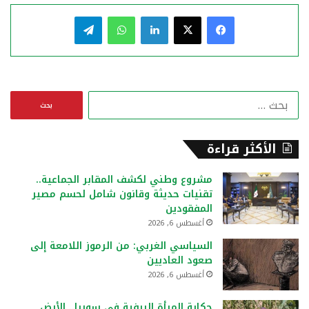
فيسبوك
‫X
لينكدإن
واتساب
تيلقرام
ا
ل
ب
ح
الأكثر قراءة
ث
ع
مشروع وطني لكشف المقابر الجماعية..
ن
تقنيات حديثة وقانون شامل لحسم مصير
:
المفقودين
أغسطس 6, 2026
السياسي الغربي: من الرموز اللامعة إلى
صعود العاديين
أغسطس 6, 2026
حكاية المرأة الريفية في سوريا.. الأرض