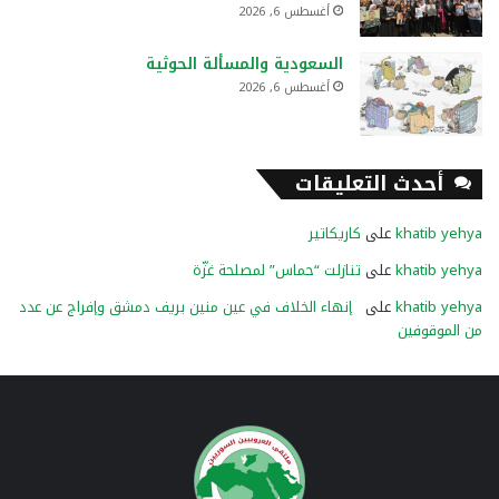
أغسطس 6, 2026
السعودية والمسألة الحوثية
أغسطس 6, 2026
أحدث التعليقات
khatib yehya
على
كاريكاتير
khatib yehya
على
تنازلت “حماس” لمصلحة غزّة
khatib yehya
على
إنهاء الخلاف في عين منين بريف دمشق وإفراج عن عدد
من الموقوفين