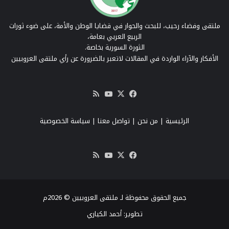
ملتقى وفضاء رحيب، للبحث والحوار في قضايا الوطن والأمة، على ضوء ثورات
الربيع العربي بعامة،
الثورة السورية بخاصة.
الأفكار والآراء الواردة في المقالات لاتعبر بالضرورة عن رأي ملتقى العروبيين
‫X
فيسبوك
‫YouTube
ملخص
الموقع
RSS
الرئيسية
|
من نحن
|
تواصل معنا
| سياسة الخصوصية
‫X
فيسبوك
‫YouTube
ملخص
الموقع
RSS
جميع الحقوق محفوظة لـ ملتقى العروبيين © 2026م
تطوير:
أحمد الكياري