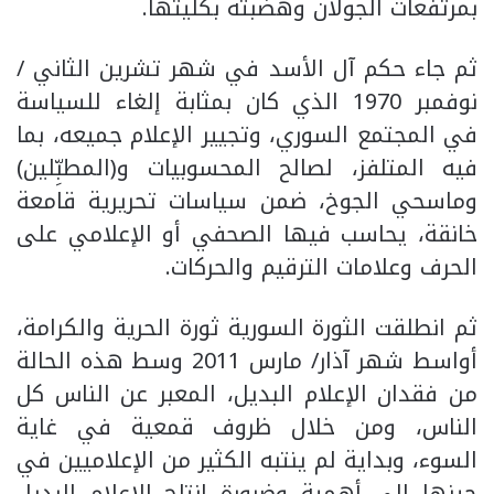
بمرتفعات الجولان وهضبته بكليتها.
ثم جاء حكم آل الأسد في شهر تشرين الثاني /
نوفمبر 1970 الذي كان بمثابة إلغاء للسياسة
في المجتمع السوري، وتجيير الإعلام جميعه، بما
فيه المتلفز، لصالح المحسوبيات و(المطبِّلين)
وماسحي الجوخ، ضمن سياسات تحريرية قامعة
خانقة، يحاسب فيها الصحفي أو الإعلامي على
الحرف وعلامات الترقيم والحركات.
ثم انطلقت الثورة السورية ثورة الحرية والكرامة،
أواسط شهر آذار/ مارس 2011 وسط هذه الحالة
من فقدان الإعلام البديل، المعبر عن الناس كل
الناس، ومن خلال ظروف قمعية في غاية
السوء، وبداية لم ينتبه الكثير من الإعلاميين في
حينها إلى أهمية وضرورة إنتاج الإعلام البديل