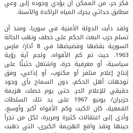
فكر حر، من الممكن أن يؤدي وجوده إلى وعي
مطابق حداثي يحرك المياه الراكدة والآسنة.
ولقد دأبت الدولة الأمنية في سوريا، ومنذ أن
تسلم حزب البعث الحكم على خطف ونهب الحالة
السورية بقضها وقضيضها في 8 آذار/ مارس
1963. حيث تم كم الأفواه، ولجم أية رؤية
سياسية، أو معرفية حرة، واشتغل حثيثًا على
إنتاج إعلام متلفز أو مكتوب، أو إذاعي، وفق
توجهات أهل الحكم، دون السماح بأي وجود
حقيقي للإعلام الحر. حتى يوم حصلت هزيمة
حزيران/ يونيو 1967 على يد تلك السلطات
القمعية، كان الكبت وكم الأفواه أكبر وأوسع،
وأدى إلى اعتقالات كثيرة ومريرة، لكل من تجرأ
حينها ونقد واقع الهزيمة الكبرى، التي ذهبت