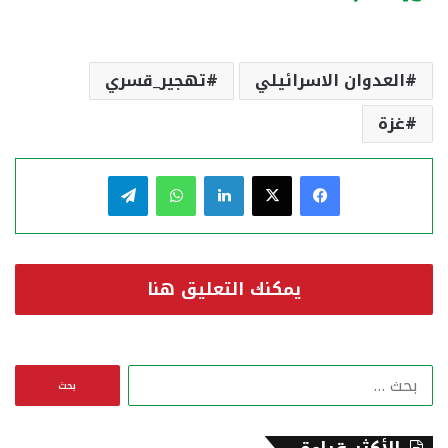
العدوان الاسرائيلي
تهجير_قسري
غزة
فيسبوك
‫X
لينكدإن
واتساب
تيلقرام
يمكنك التعليق هنا
ا
ل
ب
ح