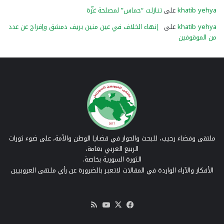
khatib yehya
على
تنازلت “حماس” لمصلحة غزّة
khatib yehya
على
إنهاء الخلاف في عين منين بريف دمشق وإفراج عن عدد
من الموقوفين
ملتقى وفضاء رحيب، للبحث والحوار في قضايا الوطن والأمة، على ضوء ثورات
الربيع العربي بعامة،
الثورة السورية بخاصة.
الأفكار والآراء الواردة في المقالات لاتعبر بالضرورة عن رأي ملتقى العروبيين
‫X
فيسبوك
‫YouTube
ملخص
الموقع